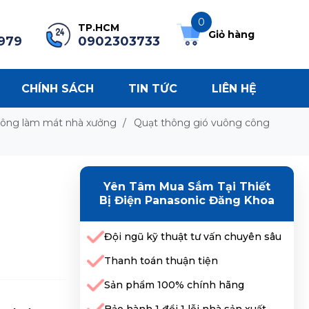
0
TP.HCM
Giỏ hàng
979
0902303733
CHÍNH SÁCH
TIN TỨC
LIÊN HỆ
uông làm mát nhà xưởng
/
Quạt thông gió vuông công
Yên Tâm Mua Sắm Tại Thiết
Bị Điện Panasonic Đăng Khoa
Đội ngũ kỹ thuật tư vấn chuyên sâu
Thanh toán thuận tiện
Sản phẩm 100% chính hãng