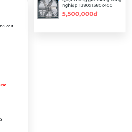
nghiệp 1380x1380x400
5,500,000đ
ơi có it
ước
)
0