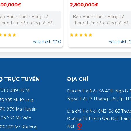
hiệp 1380x1380x400
620x620x400mm
500,000đ
2,800,000đ
ảo Hành Chính Hãng 12
Bảo Hành Chính Hãng 12
 Liên hệ chúng tôi để
Tháng Liên hệ chúng tôi để
hận báo giá tốt nhất cho dự
nhận báo giá tốt nhất cho d
 : 0989 310 979
án. Miền Bắc : 0989 310 979
0973 106 269 Miền Nam:
- 0973 106 269 Miền Nam:
Yêu thích
0
Yêu thích
902 303 733 – 0945 332
0902 303 733 – 0945 332
80
980
Ợ TRỰC TUYẾN
ĐỊA CHỈ
7010 089 HCM
Địa chỉ Hà Nội: Số 40B Ngõ 8
Ngọc Hồi, P. Hoàng Liệt, Tp. H
75 995 Mr Khang
10 979 Ms Huyền
Địa chỉ Hà Nội CN2: Số 85 Thư
03 733 Mr Viên
Đường Tả Thanh Oai, Đại Thanh
Nội
06 269 Mr Khương