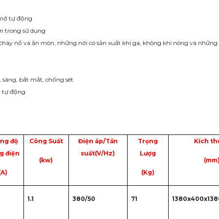
 mở tự động
ện trong sử dụng
háy nổ và ăn mòn, những nơi có sản xuất khí ga, không khí nóng và những n
 sáng, bắt mắt, chống sét
ở tự động
ng độ
Công Suất
Điện áp/Tần
Trọng
Kích th
g điện
suất(V/Hz)
Lượg
(kw)
(mm
(A)
(Kg)
1.1
380/50
71
1380x400x138