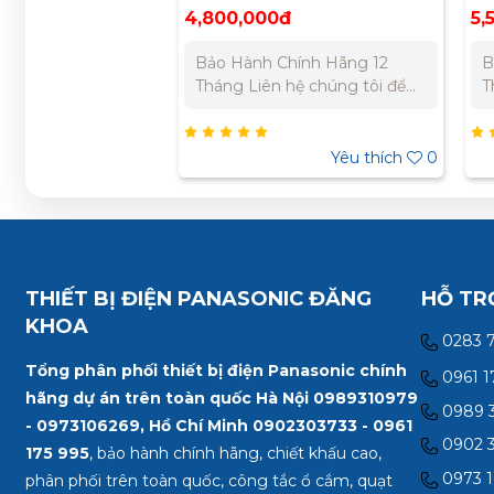
nghiệp 1100x1100x400
ng
4,800,000đ
5,
Bảo Hành Chính Hãng 12
B
Tháng Liên hệ chúng tôi để
Tháng
nhận báo giá tốt nhất cho dự
n
án. Miền Bắc : 0989 310 979
án. Miền Bắc
- 0973 106 269 Miền Nam:
- 
Yêu thích
0
0902 303 733 – 0945 332
0
980
9
THIẾT BỊ ĐIỆN PANASONIC ĐĂNG
HỖ TR
KHOA
0283 
Tổng phân phối thiết bị điện Panasonic chính
0961 1
hãng dự án trên toàn quốc Hà Nội 0989310979
0989 3
- 0973106269, Hồ Chí Minh
0902303733 - 0961
0902 3
175 995
, bảo hành chính hãng, chiết khấu cao,
0973 1
phân phối trên toàn quốc, công tắc ổ cắm, quạt