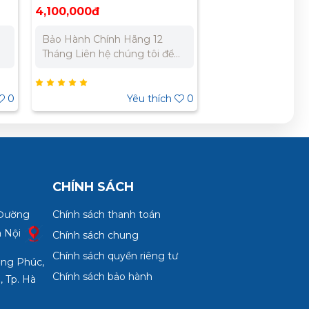
nghiệp 900x900x400
4,100,000đ
Bảo Hành Chính Hãng 12
Tháng Liên hệ chúng tôi để
ự
nhận báo giá tốt nhất cho dự
án. Miền Bắc : 0989 310 979
- 0973 106 269 Miền Nam:
0
Yêu thích
0
0902 303 733 – 0945 332
980
CHÍNH SÁCH
 Đường
Chính sách thanh toán
à Nội
Chính sách chung
Chính sách quyền riêng tư
ợng Phúc,
Chính sách bảo hành
, Tp. Hà