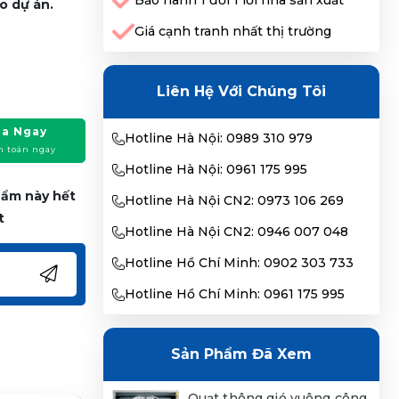
Bảo hành 1 đổi 1 lỗi nhà sản xuất
o dự án.
Giá cạnh tranh nhất thị trường
Liên Hệ Với Chúng Tôi
a Ngay
Hotline Hà Nội: 0989 310 979
h toán ngay
Hotline Hà Nội: 0961 175 995
phẩm này hết
Hotline Hà Nội CN2: 0973 106 269
t
Hotline Hà Nội CN2: 0946 007 048
Hotline Hồ Chí Minh: 0902 303 733
Hotline Hồ Chí Minh: 0961 175 995
Sản Phẩm Đã Xem
Quạt thông gió vuông công