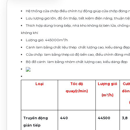
Hệ thống cửa chớp điều chỉnh tự động giúp cửa chớp đóng
Lưu lượng gió lớn, độ ồn thấp, tiết kiệm điện năng, thuận ti
Thích hợp dùng trong bếp, nhà kho không bị bén lửa, chống c
không khí
Lượng gió: 445000m³/h
Cánh làm bằng chất liệu thép chất lượng cao, kiểu dáng đẹp,
Cửa chớp: làm bằng thép có độ bền cao, điều chỉnh đóng m
Bộ đỡ cánh: làm bằng nhôm chất lượng cao, kiểu dáng đẹp
Loại
Tốc độ
Lượng gió
Cườ
quay(r/min)
dòn
(m
³
/h)
Truyền động
440
44500
3,8
gián tiếp