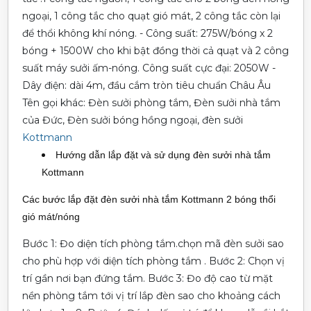
ngoại, 1 công tắc cho quạt gió mát, 2 công tắc còn lại
để thổi không khí nóng.
- Công suất: 275W/bóng x 2
bóng + 1500W cho khi bật đồng thời cả quạt và 2 công
suất máy sưởi ấm-nóng. Công suất cực đại: 2050W
-
Dây điện: dài 4m, đầu cắm tròn tiêu chuẩn Châu Âu
Tên gọi khác: Đèn sưởi phòng tắm, Đèn sưởi nhà tắm
của Đức, Đèn sưởi bóng hồng ngoại, đèn sưởi
Kottmann
Hướng dẫn lắp đặt và sử dụng đèn sưởi nhà tắm
Kottmann
Các bước lắp đặt đèn sưởi nhà tắm Kottmann 2 bóng thổi
gió mát/nóng
Bước 1: Đo diện tích phòng tắm.chọn mã đèn sưởi sao
cho phù hợp với diện tích phòng tắm .
Bước 2: Chọn vị
trí gần nơi bạn đứng tắm.
Bước 3: Đo độ cao từ mặt
nền phòng tắm tới vị trí lắp đèn sao cho khoảng cách