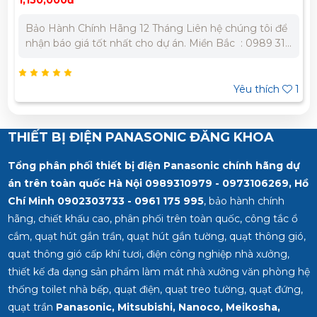
1,462,000đ
Bảo Hành Chính Hãng 12 Tháng Liên hệ chúng tôi để
nhận báo giá tốt nhất cho dự án. Miền Bắc : 0989 310
979 – 0973 106 269 Miền Nam: 0902 303 733 – 0945
332 980
1
Yêu thích
1
THIẾT BỊ ĐIỆN PANASONIC ĐĂNG KHOA
Tổng phân phối thiết bị điện Panasonic chính hãng dự
án trên toàn quốc Hà Nội 0989310979 - 0973106269, Hồ
Chí Minh
0902303733 - 0961 175 995
, bảo hành chính
hãng, chiết khấu cao, phân phối trên toàn quốc, công tắc ổ
cắm, quạt hút gắn trần, quạt hút gắn tường, quạt thông gió,
quạt thông gió cấp khí tươi, điện công nghiệp nhà xưởng,
thiết kế đa dạng sản phẩm làm mát nhà xưởng văn phòng hệ
thống toilet nhà bếp, quạt điện, quạt treo tường, quạt đứng,
quạt trần
Panasonic, Mitsubishi, Nanoco, Meikosha,