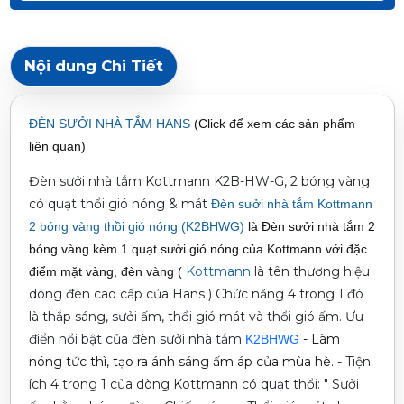
Nội dung Chi Tiết
ĐÈN SƯỞI NHÀ TẮM HANS
(Click để xem các sản phẩm
liên quan)
Đèn sưởi nhà tắm Kottmann K2B-HW-G, 2 bóng vàng
có quạt thổi gió nóng & mát
Đèn sưởi nhà tắm Kottmann
2 bóng vàng thồi gió nóng (K2BHWG)
là Đèn sưởi nhà tắm 2
bóng vàng kèm 1 quạt sưởi gió nóng của Kottmann với đặc
Kottmann
là tên thương hiệu
điểm mặt vàng, đèn vàng (
dòng đèn cao cấp của Hans
)
Chức năng 4 trong 1 đó
là thắp sáng, sưởi ấm, thổi gió mát và thổi gió ấm.
Ưu
điển nổi bật của đèn sưởi nhà tắm
- Làm
K2BHWG
nóng tức thì, tạo ra ánh sáng ấm áp của mùa hè.
- Tiện
ích 4 trong 1 của dòng Kottmann có quạt thổi: " Sưởi