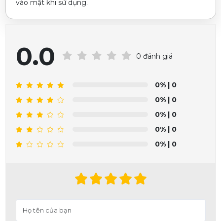
vào mặt khi sử dụng.
0.0
0 đánh giá
0%
| 0
0%
| 0
0%
| 0
0%
| 0
0%
| 0