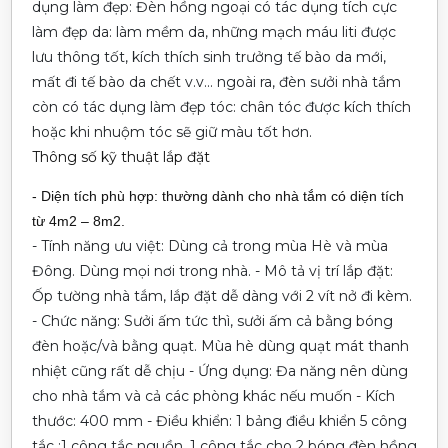
dụng làm đẹp: Đèn hồng ngoại có tác dụng tích cực
làm đẹp da: làm mềm da, những mạch máu liti được
lưu thông tốt, kích thích sinh trưởng tế bào da mới,
mất đi tế bào da chết v.v… ngoài ra, đèn sưởi nhà tắm
còn có tác dụng làm đẹp tóc: chân tóc được kích thích
hoặc khi nhuộm tóc sẽ giữ màu tốt hơn.
Thông số kỹ thuật lắp đặt
- Diện tích phù hợp: thường dành cho nhà tắm có diện tích
từ 4m2 – 8m2.
- Tính năng ưu việt: Dùng cả trong mùa Hè và mùa
Đông. Dùng mọi nơi trong nhà.
- Mô tả vị trí lắp đặt:
Ốp tường nhà tắm, lắp đặt dễ dàng với 2 vít nở đi kèm.
- Chức năng: Sưởi ấm tức thì, sưởi ấm cả bằng bóng
đèn hoặc/và bằng quạt. Mùa hè dùng quạt mát thanh
nhiệt cũng rất dễ chịu
- Ứng dụng: Đa năng nên dùng
cho nhà tắm và cả các phòng khác nếu muốn
- Kích
thước: 400 mm
- Điều khiển: 1 bảng điều khiển 5 công
tắc :1 công tắc nguồn, 1 công tắc cho 2 bóng đèn hồng