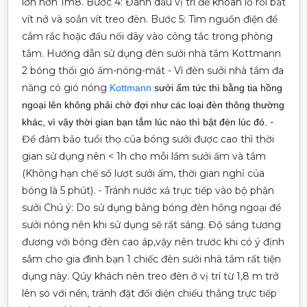
lớn hơn 1m8.
Bước 4: Đánh dấu vị trí để khoan lỗ rồi bắt
vít nở và soắn vít treo đèn.
Bước 5: Tìm nguồn điện để
cắm rắc hoặc đấu nối dây vào công tắc trong phòng
tắm.
Hướng dẫn sử dụng đèn sưởi nhà tắm Kottmann
2 bóng thổi gió ấm-nóng-mát
- Vì đèn sưởi nhà tắm đa
năng có gió nóng
Kottmann
sưởi ấm tức thì bằng tia hồng
ngoại lên không phải chờ đợi như các loại đèn thông thường
-
khác, vì vậy thời gian bạn tắm lúc nào thì bật đèn lúc đó.
Để đảm bảo tuổi thọ của bóng sưởi được cao thì thời
gian sử dụng nên < 1h cho mỗi lầm sưởi ấm và tắm
(Không hạn chế số lượt sưởi ấm, thời gian nghỉ của
bóng là 5 phút).
- Tránh nước xả trực tiếp vào bộ phận
sưởi
Chú ý: Do sử dụng bằng bóng đèn hồng ngoại để
sưởi nóng nên khi sử dụng sẽ rất sáng.
Độ sáng tương
đương với bóng đèn cao áp,vậy nên trước khi có ý định
sắm cho gia đình bạn 1 chiếc đèn sưởi nhà tắm rất tiện
dụng này.
Qúy khách nên treo đèn ở vị trí từ 1,8 m trở
lên so với nền, tránh đặt đối diện chiếu thẳng trực tiếp