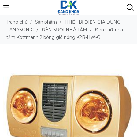
Trang chủ
/
Sản phẩm
/
THIẾT BỊ ĐIỆN GIA DỤNG
PANASONIC
/
ĐÈN SƯỞI NHÀ TẮM
/
Đèn sưởi nhà
tắm Kottmann 2 bóng gió nóng K2B-HW-G