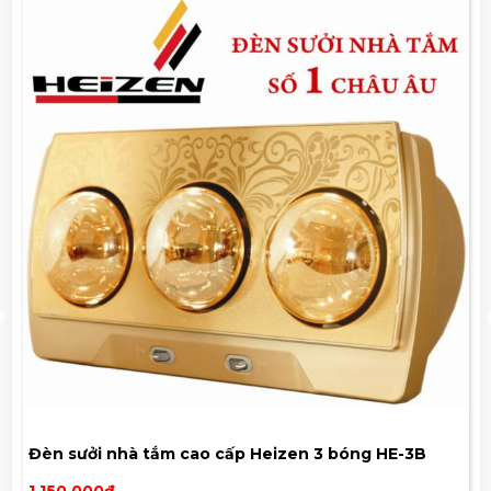
Đèn sưởi 3 bóng NBH626G nanoco 825W/220V/50Hz
880,000đ