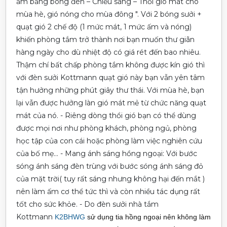
ấm bằng bóng đèn – Chiếu sáng – Thổi gió mát cho
mùa hè, gió nóng cho mùa đông ". Với 2 bóng sưởi +
quạt gió 2 chế độ (1 mức mát, 1 mức ấm và nóng)
khiến phòng tắm trở thành nơi bạn muốn thư giãn
hàng ngày cho dù nhiệt độ có giá rét đến bao nhiêu.
Thậm chí bất chấp phòng tắm không được kín gió thì
với đèn sưởi Kottmann quạt gió này bạn vẫn yên tâm
tận hưởng những phút giây thư thái. Với mùa hè, bạn
lại vẫn được hưởng làn gió mát mẻ từ chức năng quạt
mát của nó.
- Riêng dòng thổi gió bạn có thể dùng
được mọi nơi như phòng khách, phòng ngủ, phòng
học tập của con cái hoặc phòng làm việc nghiên cứu
của bố mẹ...
- Mang ánh sáng hồng ngoại: Với bước
sóng ánh sáng đèn trùng với bước sóng ánh sáng đỏ
của mặt trời( tuy rất sáng nhưng không hại đến mắt )
nên làm ấm cơ thể tức thì và còn nhiều tác dụng rất
tốt cho sức khỏe.
- Do đèn sưởi nhà tắm
Kottmann
K2BHWG
sử dụng tia hồng ngoại nên không làm