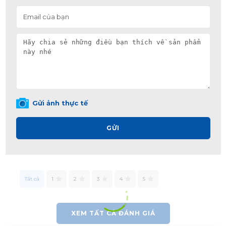
Gửi ảnh thực tế
GỬI
Tất cả
1
2
3
4
5
XEM TẤT CẢ ĐÁNH GIÁ