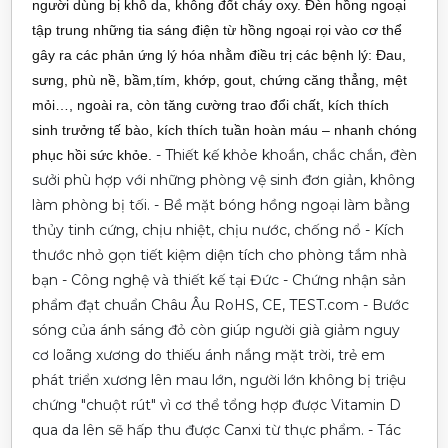
người dùng bị khô da, không đốt cháy oxy. Đèn hồng ngoại
tập trung những tia sáng điện từ hồng ngoại rọi vào cơ thể
gây ra các phản ứng lý hóa nhằm điều trị các bệnh lý: Đau,
sưng, phù nề, bầm,tím, khớp, gout, chứng căng thẳng, mệt
mỏi…, ngoài ra, còn tăng cường trao đổi chất, kích thích
sinh trưởng tế bào, kích thích tuần hoàn máu – nhanh chóng
- Thiết kế khỏe khoắn, chắc chắn, đèn
phục hồi sức khỏe.
sưởi phù hợp với những phòng vệ sinh đơn giản, không
làm phòng bị tối.
- Bề mặt bóng hồng ngoại làm bằng
thủy tinh cứng, chịu nhiệt, chịu nước, chống nổ
- Kích
thước nhỏ gọn tiết kiệm diện tích cho phòng tắm nhà
bạn
- Công nghệ và thiết kế tại Đức
- Chứng nhận sản
phẩm đạt chuẩn Châu Âu RoHS, CE, TEST.com
- Bước
sóng của ánh sáng đỏ còn giúp người già giảm nguy
cơ loãng xương do thiếu ánh nắng mặt trời, trẻ em
phát triển xương lên mau lớn, người lớn không bị triệu
chứng "chuột rút" vì cơ thể tổng hợp được Vitamin D
qua da lên sẽ hấp thu được Canxi từ thực phẩm.
- Tác