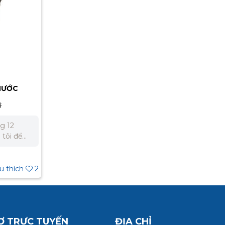
NƯỚC
N
đ
g 12
t cho dự
u thích
2
 332 980
Ợ TRỰC TUYẾN
ĐỊA CHỈ