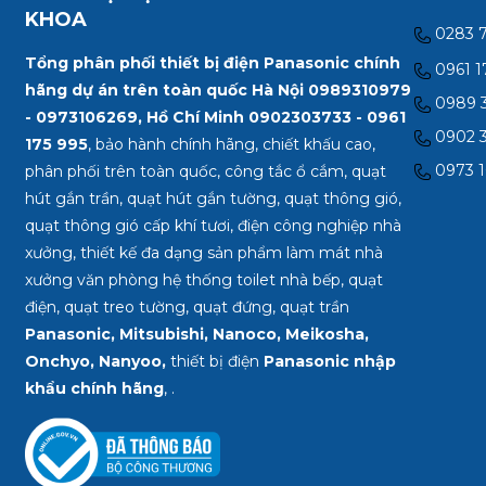
KHOA
0283 
Tổng phân phối thiết bị điện Panasonic chính
0961 1
hãng dự án trên toàn quốc Hà Nội 0989310979
0989 3
- 0973106269, Hồ Chí Minh
0902303733 - 0961
0902 3
175 995
, bảo hành chính hãng, chiết khấu cao,
0973 1
phân phối trên toàn quốc, công tắc ổ cắm, quạt
hút gắn trần, quạt hút gắn tường, quạt thông gió,
quạt thông gió cấp khí tươi, điện công nghiệp nhà
xưởng, thiết kế đa dạng sản phẩm làm mát nhà
xưởng văn phòng hệ thống toilet nhà bếp, quạt
điện, quạt treo tường, quạt đứng, quạt trần
Panasonic, Mitsubishi, Nanoco, Meikosha,
Onchyo, Nanyoo,
thiết bị điện
Panasonic nhập
khẩu chính hãng
, .