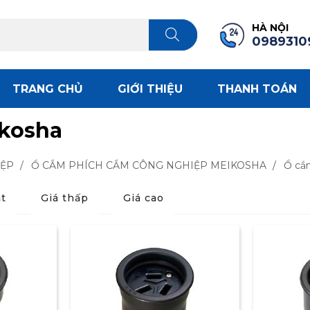
HÀ NỘI
0989310
TRANG CHỦ
GIỚI THIỆU
THANH TOÁN
ikosha
IỆP
/
Ổ CẮM PHÍCH CẮM CÔNG NGHIỆP MEIKOSHA
/
Ổ cắm
t
Giá thấp
Giá cao