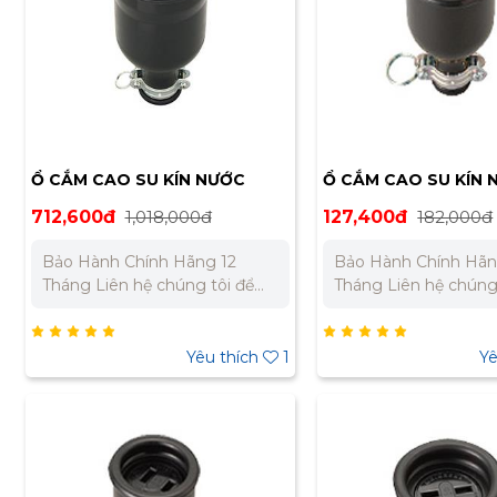
Ổ CẮM CAO SU KÍN NƯỚC
Ổ CẮM CAO SU KÍN 
MEIKOSHA MC2623-N
MEIKOSHA MC2608
712,600đ
1,018,000đ
127,400đ
182,000đ
Bảo Hành Chính Hãng 12
Bảo Hành Chính Hãn
Tháng Liên hệ chúng tôi để
Tháng Liên hệ chúng tôi để
nhận báo giá tốt nhất cho dự
nhận báo giá tốt nhấ
án. Miền Bắc : 0989 310 979 –
án. Miền Bắc : 0989 310 979 –
0973 106 269 Miền Nam:
0973 106 269 Miền Nam:
Yêu thích
1
Yê
0902 303 733 – 0945 332 980
0902 303 733 – 0945