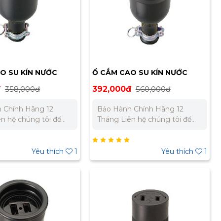
O SU KÍN NƯỚC
Ổ CẮM CAO SU KÍN NƯỚC
A MC2620
MEIKOSHA MC2615
đ
358,000đ
392,000đ
560,000đ
 Chính Hãng 12
Bảo Hành Chính Hãng 12
Tháng Liên hệ chúng tôi để
giá tốt nhất cho dự
nhận báo giá tốt nhất cho dự
án. Miền Bắc : 0989 310 979 –
ền Nam:
0973 106 269 Miền Nam:
Yêu thích
1
Yêu thích
1
 733 – 0945 332 980
0902 303 733 – 0945 332 980