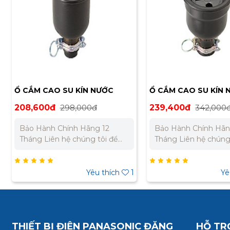
Ổ CẮM CAO SU KÍN NƯỚC
Ổ CẮM CAO SU KÍN 
MEIKOSHA ME2625
MEIKOSHA ME2628-
208,600đ
298,000đ
239,400đ
342,000
Bảo Hành Chính Hãng 12
Bảo Hành Chính Hãn
Tháng Liên hệ chúng tôi để
Tháng Liên hệ chúng tôi để
nhận báo giá tốt nhất cho dự
nhận báo giá tốt nhấ
án. Miền Bắc : 0989 310 979 –
án. Miền Bắc : 0989 310 979 –
0973 106 269 Miền Nam:
0973 106 269 Miền Nam:
Yêu thích
1
Yê
0902 303 733 – 0945 332 980
0902 303 733 – 0945
THIẾT BỊ ĐIỆN PANASONIC ĐĂNG
HỖ TR