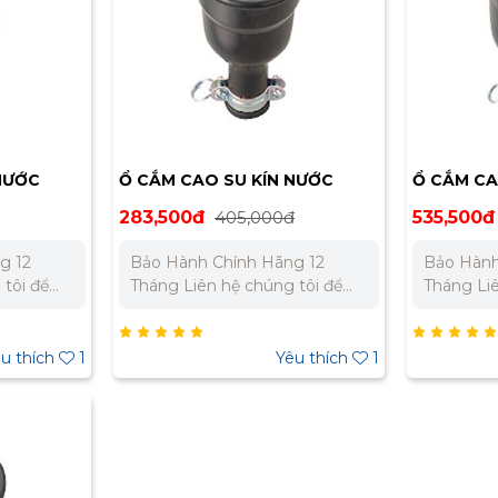
NƯỚC
Ổ CẮM CAO SU KÍN NƯỚC
Ổ CẮM CA
MEIKOSHA MC2609
MEIKOSHA
283,500đ
405,000đ
535,500đ
g 12
Bảo Hành Chính Hãng 12
Bảo Hành
Tháng Liên hệ chúng tôi để
Tháng Liên hệ chúng tôi để
t cho dự
nhận báo giá tốt nhất cho dự
nhận báo 
án. Miền Bắc : 0989 310 979 –
án. Miền Bắc : 0989 310 979 –
0973 106 269 Miền Nam:
0973 106 269 Mi
u thích
1
Yêu thích
1
 332 980
0902 303 733 – 0945 332 980
0902 303