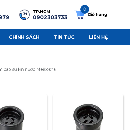
0
TP.HCM
Giỏ hàng
979
0902303733
CHÍNH SÁCH
TIN TỨC
LIÊN HỆ
 cao su kín nước Meikosha