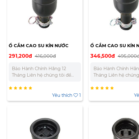
Ổ CẮM CAO SU KÍN NƯỚC
Ổ CẮM CAO SU KÍN 
MEIKOSHA MC2614-N
MEIKOSHA MC2610
291,200đ
416,000đ
346,500đ
495,000
Bảo Hành Chính Hãng 12
Bảo Hành Chính Hãn
Tháng Liên hệ chúng tôi để
Tháng Liên hệ chúng tôi để
nhận báo giá tốt nhất cho dự
nhận báo giá tốt nhấ
án. Miền Bắc : 0989 310 979 –
án. Miền Bắc : 0989 310 979 –
0973 106 269 Miền Nam:
0973 106 269 Miền Nam:
Yêu thích
1
Yê
0902 303 733 – 0945 332 980
0902 303 733 – 0945