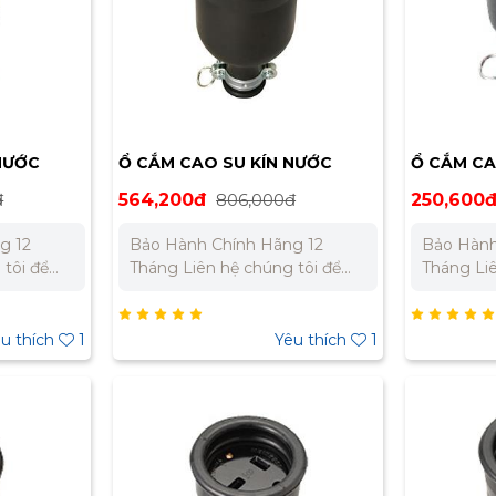
NƯỚC
Ổ CẮM CAO SU KÍN NƯỚC
Ổ CẮM CA
MEIKOSHA MC2612
MEIKOSH
đ
564,200đ
806,000đ
250,600
g 12
Bảo Hành Chính Hãng 12
Bảo Hành
Tháng Liên hệ chúng tôi để
Tháng Liên hệ chúng tôi để
t cho dự
nhận báo giá tốt nhất cho dự
nhận báo 
án. Miền Bắc : 0989 310 979 –
án. Miền Bắc : 0989 310 979 –
0973 106 269 Miền Nam:
0973 106 269 Mi
u thích
1
Yêu thích
1
 332 980
0902 303 733 – 0945 332 980
0902 303