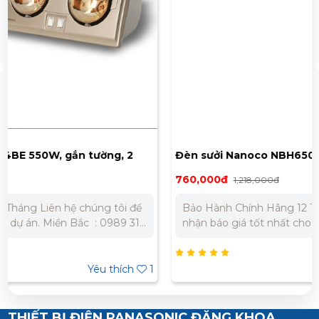
Đèn sưởi Nanoco NBH650G 825W, gắn tường, 3
bóng
760,000đ
1,218,000đ
Bảo Hành Chính Hãng 12 Tháng Liên hệ chúng tôi để
nhận báo giá tốt nhất cho dự án. Miền Bắc : 0989 310
979 – 0973 106 269 Miền Nam: 0902 303 733 – 0945
332 980
Yêu thích
1
THIẾT BỊ ĐIỆN PANASONIC ĐĂNG KHOA