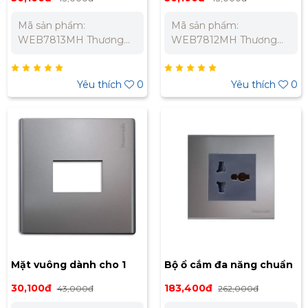
WEB7813MH
WEB7812MH
Mã sản phẩm:
Mã sản phẩm:
WEB7813MH Thương
WEB7812MH Thương
hiệu: Panasonic Dòng
hiệu: Panasonic Dòng
sản phẩm: Refina Loại:
sản phẩm: Refina Loại:
Dùng cho 3 thiết bị Chất
Dùng cho 2 thiết bị Chất
Yêu thích
0
Yêu thích
0
liệu: Nhựa cách điện an
liệu: Nhựa cách điện an
toàn Bảo Hành Chính
toàn Bảo Hành Chính
Hãng 12 Tháng Liên hệ
Hãng 12 Tháng Liên hệ
chúng tôi để nhận báo
chúng tôi để nhận báo
giá tốt nhất cho dự án.
giá tốt nhất cho dự án.
Miền Bắc : 0989 310
Miền Bắc : 0989 310
979 – 0973 106 269 Miền
979 – 0973 106 269 Miền
Nam: 0902 303 733 –
Nam: 0902 303 733 –
0945 332 980
0945 332 980
Mặt vuông dành cho 1
Bộ ổ cắm đa năng chuẩn
thiết bị Panasonic
BS, 250VAC- 13A
30,100đ
183,400đ
43,000đ
262,000đ
WEB7811MH
Panasonic WEBP1041B-