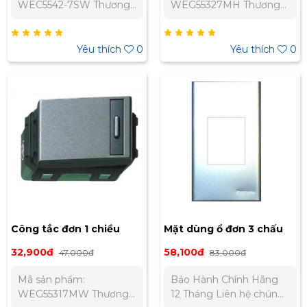
WEC5542-7SW Thương
WEG55327MH Thương
hiệu: Panasonic Dòng
hiệu: Panasonic Dòng
sản phẩm: Refina Loại:
sản phẩm: Refina Loại:
Công tắc C, 2 chiều, loại
Công tắc C, 2 chiều Điện
Yêu thích
0
Yêu thích
0
đôi Điện áp định mức:
áp định mức: 250VAC
250VAC Dòng điện định
Dòng điện định mức:
mức: 10A Màu sắc:
16A Tiêu chuẩn: JIS Nhật
Trắng Bảo Hành Chính
Bản Màu sắc: Xám ánh
Hãng 12 Tháng Liên hệ
kim Bảo Hành Chính
chúng tôi để nhận báo
Hãng 12 Tháng Liên hệ
giá tốt nhất cho dự án.
chúng tôi để nhận báo
Miền Bắc : 0989 310
giá tốt nhất cho dự án.
979 – 0973 106 269 Miền
Miền Bắc : 0989 310
Nam: 0902 303 733 –
979 – 0973 106 269 Miền
0945 332 980
Nam: 0902 303 733 –
0945 332 980
Công tắc đơn 1 chiều
Mặt dùng ổ đơn 3 chấu
màu xám ánh kim
nhôm WEG650290-1
32,900đ
58,100đ
47,000đ
83,000đ
Panasonic WEG55317MH
Mã sản phẩm:
Bảo Hành Chính Hãng
WEG55317MW Thương
12 Tháng Liên hệ chúng