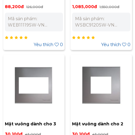
250VAC - 13A Panasonic
máy cạo râu Panasonic
88,200đ
1,085,000đ
126,000đ
1,550,000đ
WEB11119SW-VN
WSBC9120SW-VN
Mã sản phẩm:
Mã sản phẩm:
WEB11119SW-VN
WSBC9120SW-VN
Thương hiệu: Panasonic
Thương hiệu: Panasonic
Dòng sản phẩm: Refina
Dòng sản phẩm: Refina
Điện áp định mức:
Điện áp đầu vào (Input):
Yêu thích
0
Yêu thích
0
250VAC Dòng điện định
220VAC Điện áp đầu ra
mức: 13A Tiêu chuẩn: BS
(Output): 110VAC hoặc
Bảo Hành Chính Hãng
240VAC Kiểu dáng: Hình
12 Tháng Liên hệ chúng
chữ nhật Bảo Hành
tôi để nhận báo giá tốt
Chính Hãng 12 Tháng
nhất cho dự án. Miền
Liên hệ chúng tôi để
Bắc : 0989 310 979 –
nhận báo giá tốt nhất
0973 106 269 Miền
cho dự án. Miền Bắc
Nam: 0902 303 733 –
: 0989 310 979 – 0973
0945 332 980
106 269 Miền
Nam: 0902 303 733 –
0945 332 980
Mặt vuông dành cho 3
Mặt vuông dành cho 2
thiết bị Panasonic
thiết bị Panasonic
30,100đ
30,100đ
43,000đ
43,000đ