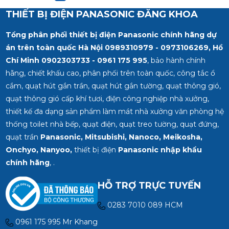
332 980
16A Tiêu chuẩn: JIS Nhật
THIẾT BỊ ĐIỆN PANASONIC ĐĂNG KHOA
Bản Màu sắc: Trắng ánh
kim Bảo Hành Chính
Tổng phân phối thiết bị điện Panasonic chính hãng dự
Hãng 12 Tháng Liên hệ
chúng tôi để nhận báo
án trên toàn quốc Hà Nội 0989310979 - 0973106269, Hồ
giá tốt nhất cho dự án.
Chí Minh
0902303733 - 0961 175 995
, bảo hành chính
Miền Bắc : 0989 310
hãng, chiết khấu cao, phân phối trên toàn quốc, công tắc ổ
979 – 0973 106 269 Miền
cắm, quạt hút gắn trần, quạt hút gắn tường, quạt thông gió,
Nam: 0902 303 733 –
quạt thông gió cấp khí tươi, điện công nghiệp nhà xưởng,
0945 332 980
thiết kế đa dạng sản phẩm làm mát nhà xưởng văn phòng hệ
thống toilet nhà bếp, quạt điện, quạt treo tường, quạt đứng,
quạt trần
Panasonic, Mitsubishi, Nanoco, Meikosha,
Onchyo, Nanyoo,
thiết bị điện
Panasonic nhập khẩu
chính hãng
, .
HỖ TRỢ TRỰC TUYẾN
0283 7010 089 HCM
0961 175 995 Mr Khang