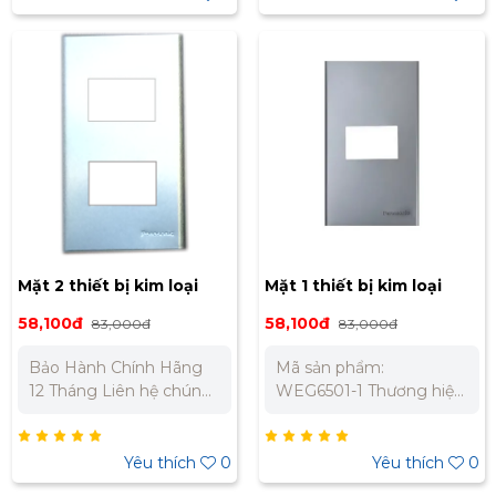
0973 106 269 Miền Nam:
0973 106 269 Miền Nam:
0902 303 733 – 0945
0902 303 733 – 0945
332 980
332 980
Mặt 2 thiết bị kim loại
Mặt 1 thiết bị kim loại
nhôm WEG6502-1
nhôm Panasonic
58,100đ
58,100đ
83,000đ
83,000đ
WEG6501-1
Bảo Hành Chính Hãng
Mã sản phẩm:
12 Tháng Liên hệ chúng
WEG6501-1 Thương hiệu:
tôi để nhận báo giá tốt
Panasonic Dòng sản
nhất cho dự án. Miền
phẩm: Refina Chất liệu:
Bắc : 0989 310 979 –
Nhôm Kiểu dáng: Hình
Yêu thích
0
Yêu thích
0
0973 106 269 Miền Nam:
chữ nhật Bảo Hành