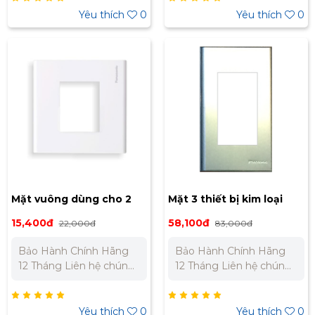
Bắc : 0989 310 979 –
Bắc : 0989 310 979 –
Yêu thích
0
Yêu thích
0
0973 106 269 Miền Nam:
0973 106 269 Miền Nam:
0902 303 733 – 0945
0902 303 733 – 0945
332 980
332 980
Mặt vuông dùng cho 2
Mặt 3 thiết bị kim loại
thiết bị WEB7812SW
nhôm WEG6503-1
15,400đ
58,100đ
22,000đ
83,000đ
Bảo Hành Chính Hãng
Bảo Hành Chính Hãng
12 Tháng Liên hệ chúng
12 Tháng Liên hệ chúng
tôi để nhận báo giá tốt
tôi để nhận báo giá tốt
nhất cho dự án. Miền
nhất cho dự án. Miền
Bắc : 0989 310 979 –
Bắc : 0989 310 979 –
Yêu thích
0
Yêu thích
0