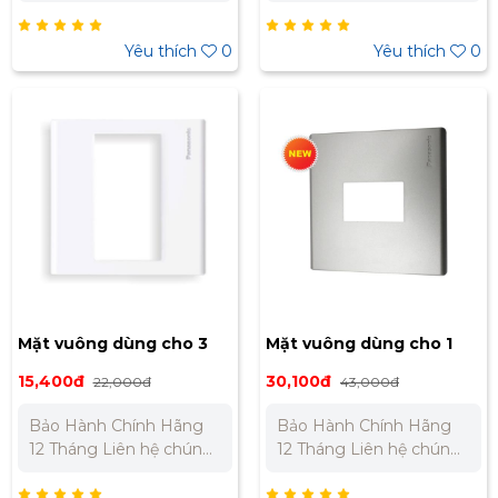
hiệu: Panasonic Dòng
tôi để nhận báo giá tốt
sản phẩm: Refina Loại:
nhất cho dự án. Miền
Công tắc B, 1 chiều Điện
Bắc : 0989 310 979 –
Yêu thích
0
Yêu thích
0
áp định mức: 250VAC
0973 106 269 Miền Nam:
Dòng điện định mức:
0902 303 733 – 0945
16A Tiêu chuẩn: JIS Nhật
332 980
Bản Màu sắc: Xám ánh
kim Bảo Hành Chính
Hãng 12 Tháng Liên hệ
chúng tôi để nhận báo
giá tốt nhất cho dự án.
Miền Bắc : 0989 310
979 – 0973 106 269 Miền
Nam: 0902 303 733 –
0945 332 980
Mặt vuông dùng cho 3
Mặt vuông dùng cho 1
thiết bị WEB7813SW
thiết bị WEB7811MW
15,400đ
30,100đ
22,000đ
43,000đ
Bảo Hành Chính Hãng
Bảo Hành Chính Hãng
12 Tháng Liên hệ chúng
12 Tháng Liên hệ chúng
tôi để nhận báo giá tốt
tôi để nhận báo giá tốt
nhất cho dự án. Miền
nhất cho dự án. Miền