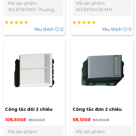
Mã sản phẩm:
Mã sản phẩm:
MH
WEB7811MH Thương
WEBP1041B-MH
hiệu: Panasonic Dòng
Thương hiệu: Panasonic
sản phẩm: Refina Loại:
Dòng sản phẩm: Refina
Dùng cho 1 thiết bị Chất
Điện áp định mức:
Yêu thích
0
Yêu thích
0
liệu: Nhựa cách điện an
250VAC Dòng điện định
toàn Bảo Hành Chính
mức: 13A Bảo Hành
Hãng 12 Tháng Liên hệ
Chính Hãng 12 Tháng
chúng tôi để nhận báo
Liên hệ chúng tôi để
giá tốt nhất cho dự án.
nhận báo giá tốt nhất
Miền Bắc : 0989 310
cho dự án. Miền Bắc
979 – 0973 106 269 Miền
: 0989 310 979 – 0973
Nam: 0902 303 733 –
106 269 Miền
0945 332 980
Nam: 0902 303 733 –
0945 332 980
Công tắc đôi 2 chiều
Công tắc đơn 2 chiều
màu trắng, dùng với mặt
màu xám ánh kim
108,500đ
58,100đ
155,000đ
83,000đ
3 Panasonic WEC5542-
Panasonic WEG55327MH
Mã sản phẩm:
Mã sản phẩm:
7SW