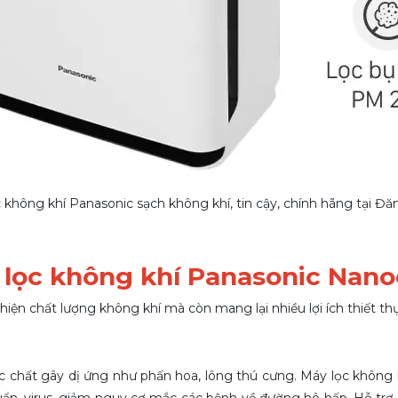
 không khí Panasonic sạch không khí, tin cậy, chính hãng tại Đ
y lọc không khí Panasonic Nano
hiện chất lượng không khí mà còn mang lại nhiều lợi ích thiết t
 các chất gây dị ứng như phấn hoa, lông thú cưng. Máy lọc khô
huẩn, virus, giảm nguy cơ mắc các bệnh về đường hô hấp. Hỗ tr