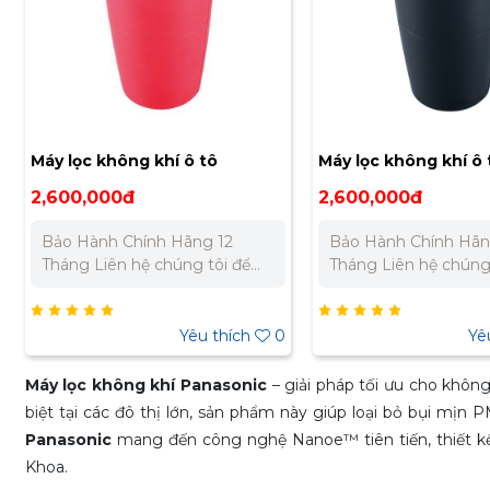
Máy lọc không khí ô tô
Máy lọc không khí ô 
Panasonic F-GPT01A-R
Panasonic F-GPT01A
2,600,000đ
2,600,000đ
Bảo Hành Chính Hãng 12
Bảo Hành Chính Hãn
Tháng Liên hệ chúng tôi để
Tháng Liên hệ chúng tôi để
nhận báo giá tốt nhất cho dự
nhận báo giá tốt nhấ
án. Miền Bắc : 0989 310 979
án. Miền Bắc : 0989 310 979
- 0973 106 269 Miền Nam:
- 0973 106 269 Miền Nam:
Yêu thích
0
Yê
0902 303 733 – 0945 332 980
0902 303 733 – 094
Máy lọc không khí Panasonic
– giải pháp tối ưu cho khôn
biệt tại các đô thị lớn, sản phẩm này giúp loại bỏ bụi mịn 
Panasonic
mang đến công nghệ Nanoe™ tiên tiến, thiết kế s
Khoa.