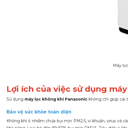
Máy lọc
Lợi ích của việc sử dụng má
Sử dụng
máy lọc không khí Panasonic
không chỉ giúp cải t
Bảo vệ sức khỏe toàn diện
Không khí ô nhiễm chứa bụi mịn PM2.5, vi khuẩn, virus và
khả năng. Loại bỏ đến 99,97% bụi mịn PM2.5. Tiêu diệt vi k