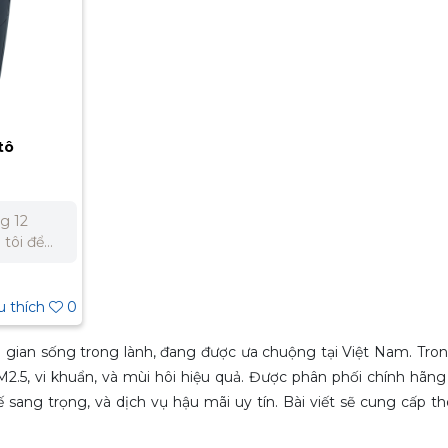
tô
-K
g 12
t cho dự
u thích
0
5 332 980
g gian sống trong lành, đang được ưa chuộng tại Việt Nam. Tr
PM2.5, vi khuẩn, và mùi hôi hiệu quả. Được phân phối chính hãn
ang trọng, và dịch vụ hậu mãi uy tín. Bài viết sẽ cung cấp thôn