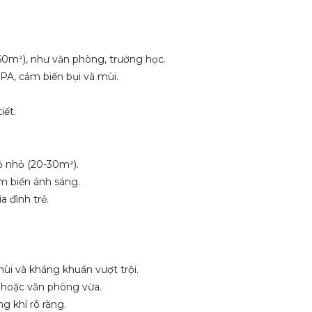
60m²), như văn phòng, trường học.
A, cảm biến bụi và mùi.
iết.
ộ nhỏ (20-30m²).
m biến ánh sáng.
a đình trẻ.
ùi và kháng khuẩn vượt trội.
 hoặc văn phòng vừa.
g khí rõ ràng.