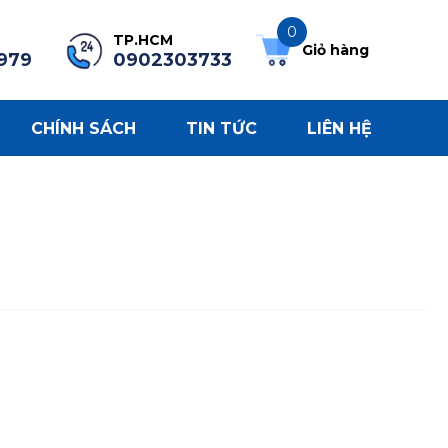
0
TP.HCM
Giỏ hàng
979
0902303733
CHÍNH SÁCH
TIN TỨC
LIÊN HỆ