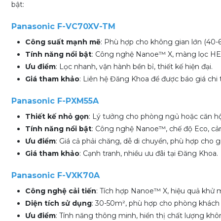
bật:
Panasonic F-VC70XV-TM
Công suất mạnh mẽ
: Phù hợp cho không gian lớn (40-
Tính năng nổi bật
: Công nghệ Nanoe™ X, màng lọc HEP
Ưu điểm
: Lọc nhanh, vận hành bền bỉ, thiết kế hiện đại.
Giá tham khảo
: Liên hệ Đăng Khoa để được báo giá chi t
Panasonic F-PXM55A
Thiết kế nhỏ gọn
: Lý tưởng cho phòng ngủ hoặc căn h
Tính năng nổi bật
: Công nghệ Nanoe™, chế độ Eco, cả
Ưu điểm
: Giá cả phải chăng, dễ di chuyển, phù hợp cho gi
Giá tham khảo
: Cạnh tranh, nhiều ưu đãi tại Đăng Khoa.
Panasonic F-VXK70A
Công nghệ cải tiến
: Tích hợp Nanoe™ X, hiệu quả khử m
Diện tích sử dụng
: 30-50m², phù hợp cho phòng khách
Ưu điểm
: Tính năng thông minh, hiển thị chất lượng khôn