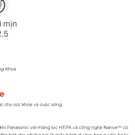
ăng Khoa
e
hực cho sức khỏe và cuộc sống.
ng khí Panasonic với màng lọc HEPA và công nghệ Nanoe™ có
ợ đặc biệt cho những người mắc bệnh dị ứng, hen suyễn, hoặc