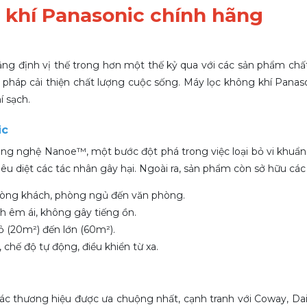
 khí Panasonic chính hãng
hẳng định vị thế trong hơn một thế kỷ qua với các sản phẩm chất
 pháp cải thiện chất lượng cuộc sống. Máy lọc không khí Panas
í sạch.
ic
ng nghệ Nanoe™, một bước đột phá trong việc loại bỏ vi khuẩn, v
êu diệt các tác nhân gây hại. Ngoài ra, sản phẩm còn sở hữu các
hòng khách, phòng ngủ đến văn phòng.
nh êm ái, không gây tiếng ồn.
ỏ (20m²) đến lớn (60m²).
 chế độ tự động, điều khiển từ xa.
ác thương hiệu được ưa chuộng nhất, cạnh tranh với Coway, Daik