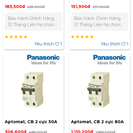
BBD2402CNV
BBD1631CNV
185,500đ
151,900đ
265,000đ
217,000đ
Bảo Hành Chính Hãng
Bảo Hành Chính Hãng
12 Tháng Liên hệ chúng
12 Tháng Liên hệ chúng
tôi để nhận báo giá tốt
tôi để nhận báo giá tốt
nhất cho dự án. Miền
nhất cho dự án. Miền
Bắc : 0989 310 979 -
Bắc : 0989 310 979 -
Yêu thích
1
Yêu thích
1
0973 106 269 Miền Nam:
0973 106 269 Miền Nam:
0902 303 733 – 0945
0902 303 733 – 0945
332 980
332 980
Aptomat, CB 2 cực 50A
Aptomat, CB 2 cực 80A
BBD2502CNV
BBD20802CHV
306,600đ
1,110,200đ
438,000đ
1,586,000đ