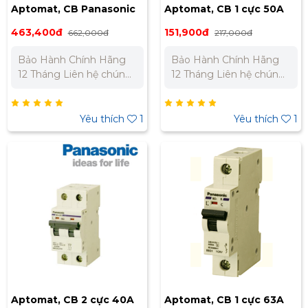
Aptomat, CB Panasonic
Aptomat, CB 1 cực 50A
4P 25A, 32A, 40A
BBD1501CNV
463,400đ
151,900đ
662,000đ
217,000đ
Bảo Hành Chính Hãng
Bảo Hành Chính Hãng
12 Tháng Liên hệ chúng
12 Tháng Liên hệ chúng
tôi để nhận báo giá tốt
tôi để nhận báo giá tốt
nhất cho dự án. Miền
nhất cho dự án. Miền
Bắc : 0989 310 979 -
Bắc : 0989 310 979 -
Yêu thích
1
Yêu thích
1
0973 106 269 Miền Nam:
0973 106 269 Miền Nam:
0902 303 733 – 0945
0902 303 733 – 0945
332 980
332 980
Aptomat, CB 2 cực 40A
Aptomat, CB 1 cực 63A