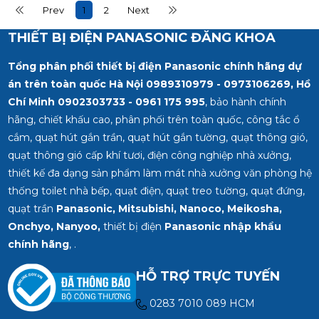
0902 303 733 – 0945
0902 303 733 – 0945
Prev
1
2
Next
332 980
332 980
THIẾT BỊ ĐIỆN PANASONIC ĐĂNG KHOA
Tổng phân phối thiết bị điện Panasonic chính hãng dự
án trên toàn quốc Hà Nội 0989310979 - 0973106269, Hồ
Chí Minh
0902303733 - 0961 175 995
, bảo hành chính
hãng, chiết khấu cao, phân phối trên toàn quốc, công tắc ổ
cắm, quạt hút gắn trần, quạt hút gắn tường, quạt thông gió,
quạt thông gió cấp khí tươi, điện công nghiệp nhà xưởng,
thiết kế đa dạng sản phẩm làm mát nhà xưởng văn phòng hệ
thống toilet nhà bếp, quạt điện, quạt treo tường, quạt đứng,
quạt trần
Panasonic, Mitsubishi, Nanoco, Meikosha,
Onchyo, Nanyoo,
thiết bị điện
Panasonic nhập khẩu
chính hãng
, .
HỖ TRỢ TRỰC TUYẾN
0283 7010 089 HCM