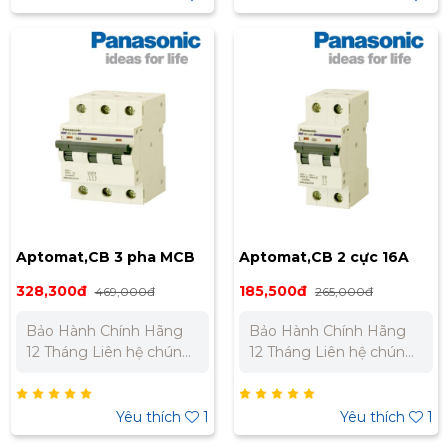
0973 106 269 Miền Nam:
0973 106 269 Miền Nam:
0902 303 733 – 0945
0902 303 733 – 0945
332 980
332 980
Aptomat,CB 3 pha MCB
Aptomat,CB 2 cực 16A
16A BBD3163CNV
BBD2162CNV
328,300đ
185,500đ
469,000đ
265,000đ
Bảo Hành Chính Hãng
Bảo Hành Chính Hãng
12 Tháng Liên hệ chúng
12 Tháng Liên hệ chúng
tôi để nhận báo giá tốt
tôi để nhận báo giá tốt
nhất cho dự án. Miền
nhất cho dự án. Miền
Bắc : 0989 310 979 -
Bắc : 0989 310 979 -
Yêu thích
1
Yêu thích
1
0973 106 269 Miền Nam:
0973 106 269 Miền Nam: