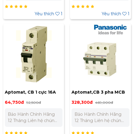
tôi để nhận báo giá tốt
tôi để nhận báo giá tốt
nhất cho dự án. Miền
nhất cho dự án. Miền
Bắc : 0989 310 979 -
Bắc : 0989 310 979 -
Yêu thích
1
Yêu thích
1
0973 106 269 Miền Nam:
0973 106 269 Miền Nam:
0902 303 733 – 0945
0902 303 733 – 0945
332 980
332 980
Aptomat, CB 1 cực 16A
Aptomat,CB 3 pha MCB
BBD1161CNV
32A BBD3323CNV
64,750đ
328,300đ
92,500đ
469,000đ
Bảo Hành Chính Hãng
Bảo Hành Chính Hãng
12 Tháng Liên hệ chúng
12 Tháng Liên hệ chúng
tôi để nhận báo giá tốt
tôi để nhận báo giá tốt
nhất cho dự án. Miền
nhất cho dự án. Miền