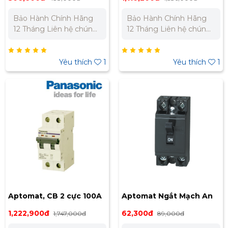
Bảo Hành Chính Hãng
Bảo Hành Chính Hãng
12 Tháng Liên hệ chúng
12 Tháng Liên hệ chúng
tôi để nhận báo giá tốt
tôi để nhận báo giá tốt
nhất cho dự án. Miền
nhất cho dự án. Miền
Bắc : 0989 310 979 -
Bắc : 0989 310 979 -
Yêu thích
1
Yêu thích
1
0973 106 269 Miền Nam:
0973 106 269 Miền Nam:
0902 303 733 – 0945
0902 303 733 – 0945
332 980
332 980
Aptomat, CB 2 cực 100A
Aptomat Ngắt Mạch An
BBD21002CHV
Toàn BS1111TV(6A) đến
1,222,900đ
62,300đ
1,747,000đ
89,000đ
(40A)