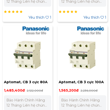
12 Tháng Liên hệ chúng
12 Tháng Liên hệ chúng
tôi để nhận báo giá tốt
tôi để nhận báo giá tốt
nhất cho dự án. Miền
nhất cho dự án. Miền
Bắc : 0989 310 979 -
Bắc : 0989 310 979 -
Yêu thích
1
Yêu thích
1
0973 106 269 Miền Nam:
0973 106 269 Miền Nam:
0902 303 733 – 0945
0902 303 733 – 0945
332 980
332 980
Aptomat, CB 3 cực 80A
Aptomat, CB 3 cực 100A
BBD30803CHV
BBD31003CHV
1,485,400đ
1,565,200đ
2,122,000đ
2,236,000đ
Bảo Hành Chính Hãng
Bảo Hành Chính Hãng
12 Tháng Liên hệ chúng
12 Tháng Liên hệ chúng