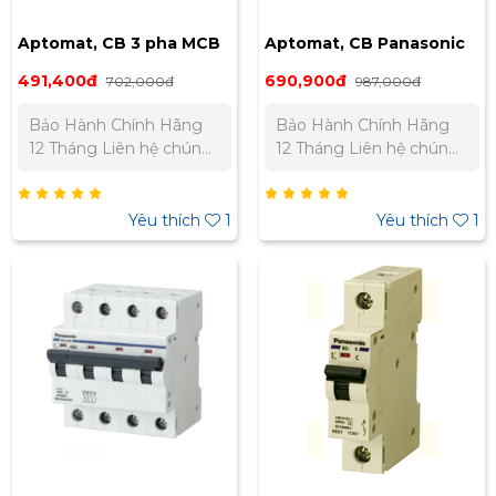
Aptomat, CB 3 pha MCB
Aptomat, CB Panasonic
50A BBD3503CNV
4P 50A, 63A
491,400đ
690,900đ
702,000đ
987,000đ
Bảo Hành Chính Hãng
Bảo Hành Chính Hãng
12 Tháng Liên hệ chúng
12 Tháng Liên hệ chúng
tôi để nhận báo giá tốt
tôi để nhận báo giá tốt
nhất cho dự án. Miền
nhất cho dự án. Miền
Bắc : 0989 310 979 -
Bắc : 0989 310 979 -
Yêu thích
1
Yêu thích
1
0973 106 269 Miền Nam:
0973 106 269 Miền Nam:
0902 303 733 – 0945
0902 303 733 – 0945
332 980
332 980