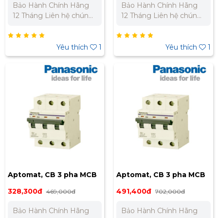
Bảo Hành Chính Hãng
Bảo Hành Chính Hãng
12 Tháng Liên hệ chúng
12 Tháng Liên hệ chúng
tôi để nhận báo giá tốt
tôi để nhận báo giá tốt
nhất cho dự án. Miền
nhất cho dự án. Miền
Bắc : 0989 310 979 -
Bắc : 0989 310 979 -
Yêu thích
1
Yêu thích
1
0973 106 269 Miền Nam:
0973 106 269 Miền Nam:
0902 303 733 – 0945
0902 303 733 – 0945
332 980
332 980
Aptomat, CB 3 pha MCB
Aptomat, CB 3 pha MCB
40A BBD3403CNV
63A BBD3633CNV
328,300đ
491,400đ
469,000đ
702,000đ
Bảo Hành Chính Hãng
Bảo Hành Chính Hãng