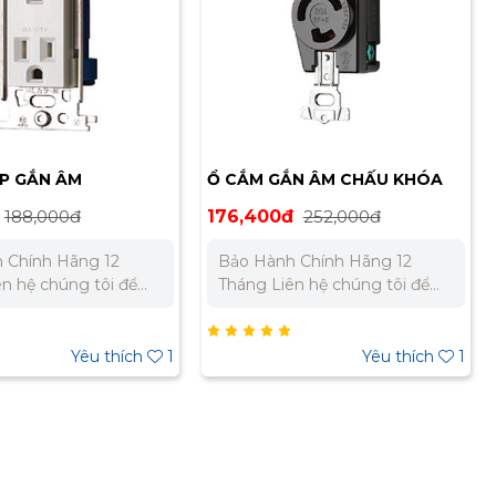
P GẮN ÂM
Ổ CẮM GẮN ÂM CHẤU KHÓA
 ML1215W
MEIKOSHA MH2877
188,000đ
176,400đ
252,000đ
 Chính Hãng 12
Bảo Hành Chính Hãng 12
Tháng Liên hệ chúng tôi để
giá tốt nhất cho dự
nhận báo giá tốt nhất cho dự
án. Miền Bắc : 0989 310 979 –
ền Nam:
0973 106 269 Miền Nam:
Yêu thích
1
Yêu thích
1
 733 – 0945 332 980
0902 303 733 – 0945 332 980