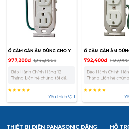
Ổ CẮM GẮN ÂM DÙNG CHO Y
Ổ CẮM GẮN ÂM DÙN
TẾ MEIKOSHA ME8502
TẾ MEIKOSHA ME285
977,200đ
1,396,000đ
792,400đ
1,132,00
Bảo Hành Chính Hãng 12
Bảo Hành Chính Hãn
Tháng Liên hệ chúng tôi để
Tháng Liên hệ chúng tôi để
nhận báo giá tốt nhất cho dự
nhận báo giá tốt nhấ
án. Miền Bắc : 0989 310 979 –
án. Miền Bắc : 0989 310 979 –
0973 106 269 Miền Nam:
0973 106 269 Miền Nam:
Yêu thích
1
Yê
0902 303 733 – 0945 332 980
0902 303 733 – 0945
THIẾT BỊ ĐIỆN PANASONIC ĐĂNG
HỖ TR