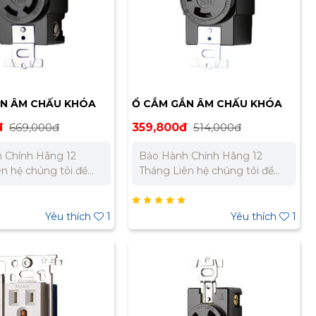
ẮN ÂM CHẤU KHÓA
Ổ CẮM GẮN ÂM CHẤU KHÓA
A MH2879
MEIKOSHA MH2878
đ
669,000đ
359,800đ
514,000đ
 Chính Hãng 12
Bảo Hành Chính Hãng 12
Tháng Liên hệ chúng tôi để
giá tốt nhất cho dự
nhận báo giá tốt nhất cho dự
án. Miền Bắc : 0989 310 979 –
ền Nam:
0973 106 269 Miền Nam:
Yêu thích
1
Yêu thích
1
 733 – 0945 332 980
0902 303 733 – 0945 332 980