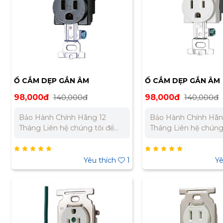
Ổ CẮM DẸP GẮN ÂM
Ổ CẮM DẸP GẮN ÂM
MEIKOSHA ME2816
MEIKOSHA ME2816
98,000đ
140,000đ
98,000đ
140,000đ
Bảo Hành Chính Hãng 12
Bảo Hành Chính Hãn
Tháng Liên hệ chúng tôi để
Tháng Liên hệ chúng tôi để
nhận báo giá tốt nhất cho dự
nhận báo giá tốt nhấ
án. Miền Bắc : 0989 310 979 –
án. Miền Bắc : 0989 310 979 –
0973 106 269 Miền Nam:
0973 106 269 Miền Nam:
Yêu thích
1
Yê
0902 303 733 – 0945 332 980
0902 303 733 – 0945