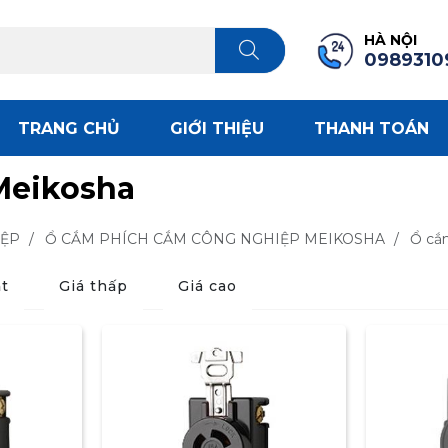
HÀ NỘI
0989310
TRANG CHỦ
GIỚI THIỆU
THANH TOÁN
Meikosha
IỆP
/
Ổ CẮM PHÍCH CẮM CÔNG NGHIỆP MEIKOSHA
/
Ổ cắ
t
Giá thấp
Giá cao