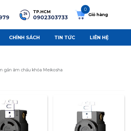
0
TP.HCM
Giỏ hàng
979
0902303733
CHÍNH SÁCH
TIN TỨC
LIÊN HỆ
m gắn âm chấu khóa Meikosha