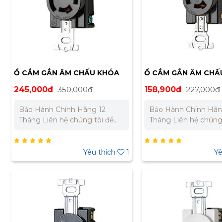
Ổ CẮM GẮN ÂM CHẤU KHÓA
Ổ CẮM GẮN ÂM CHẤ
MEIKOSHA MH2876
MEIKOSHA MH2875
245,000đ
350,000đ
158,900đ
227,000đ
Bảo Hành Chính Hãng 12
Bảo Hành Chính Hãn
Tháng Liên hệ chúng tôi để
Tháng Liên hệ chúng tôi để
nhận báo giá tốt nhất cho dự
nhận báo giá tốt nhấ
án. Miền Bắc : 0989 310 979 –
án. Miền Bắc : 0989 310 979 –
0973 106 269 Miền Nam:
0973 106 269 Miền Nam:
Yêu thích
1
Yê
0902 303 733 – 0945 332 980
0902 303 733 – 0945