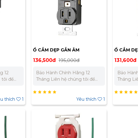
Ổ CẮM DẸP GẮN ÂM
Ổ CẮM DẸ
WW
MEIKOSHA ME2817
MEIKOSHA
136,500đ
195,000đ
131,600đ
g 12
Bảo Hành Chính Hãng 12
Bảo Hành
Tháng Liên hệ chúng tôi để
Tháng Liên hệ chúng tôi để
t cho dự
nhận báo giá tốt nhất cho dự
nhận báo 
án. Miền Bắc : 0989 310 979 –
án. Miền Bắc : 0989 310 979 –
0973 106 269 Miền Nam:
0973 106 269 Mi
u thích
1
Yêu thích
1
 332 980
0902 303 733 – 0945 332 980
0902 303