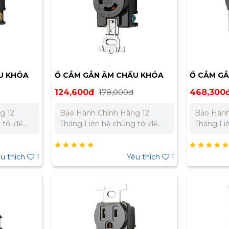
U KHÓA
Ổ CẮM GẮN ÂM CHẤU KHÓA
Ổ CẮM G
MEIKOSHA MH2872
MEIKOSH
124,600đ
178,000đ
468,300
g 12
Bảo Hành Chính Hãng 12
Bảo Hành
Tháng Liên hệ chúng tôi để
Tháng Liên hệ chúng tôi để
t cho dự
nhận báo giá tốt nhất cho dự
nhận báo 
án. Miền Bắc : 0989 310 979 –
án. Miền Bắc : 0989 310 979 –
0973 106 269 Miền Nam:
0973 106 269 Mi
u thích
1
Yêu thích
1
 332 980
0902 303 733 – 0945 332 980
0902 303