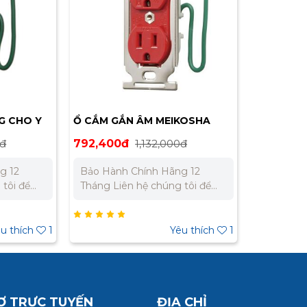
G CHO Y
Ổ CẮM GẮN ÂM MEIKOSHA
1
ME2851R
0đ
792,400đ
1,132,000đ
g 12
Bảo Hành Chính Hãng 12
Tháng Liên hệ chúng tôi để
t cho dự
nhận báo giá tốt nhất cho dự
án. Miền Bắc : 0989 310 979 –
0973 106 269 Miền Nam:
u thích
1
Yêu thích
1
 332 980
0902 303 733 – 0945 332 980
Ợ TRỰC TUYẾN
ĐỊA CHỈ