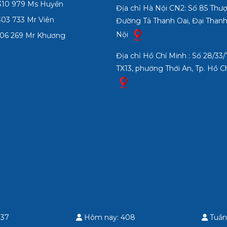
10 979 Ms Huyền
Địa chỉ Hà Nội CN2: Số 85 Thư
03 733 Mr Viên
Đường Tả Thanh Oai, Đại Thanh
Nội
06 269 Mr Khương
Địa chỉ Hồ Chí Minh : Số 28/3
TX13, phường Thới An, Tp. Hồ C
 37
Hôm nay: 408
Tuần