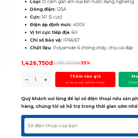
Loại:
Ổ cắm gắn âm loại kín nước dạng nghiêng
Dòng điện:
125A
Cực:
5P (5 cực)
Điện áp định mức
: 400V
Vị trí cực tiếp địa
: 6H
Chỉ số bảo vệ:
IP66/67
Chất liệu
: Polyamide 6 chống cháy, chịu va đập
1,426,750đ
2,195,000đ
-35%
Thêm vào giỏ
Mu
và mua sản phẩm khác
Than
Quý khách vui lòng để lại số điện thoại nếu sản 
hàng, chúng tôi sẽ hỗ trợ trong thời gian sớm nhấ