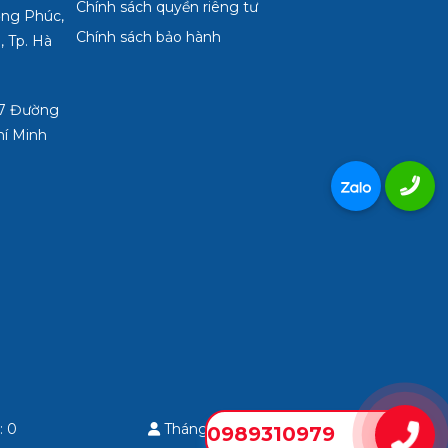
Chính sách quyền riêng tư
ợng Phúc,
Chính sách bảo hành
, Tp. Hà
3/7 Đường
hí Minh
: 0
Tháng: 0
Tổng: 0
0989310979