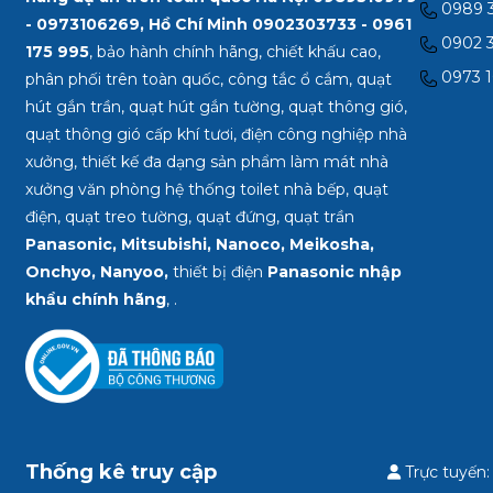
0989 3
- 0973106269, Hồ Chí Minh
0902303733 - 0961
0902 3
175 995
, bảo hành chính hãng, chiết khấu cao,
0973 1
phân phối trên toàn quốc, công tắc ổ cắm, quạt
hút gắn trần, quạt hút gắn tường, quạt thông gió,
quạt thông gió cấp khí tươi, điện công nghiệp nhà
xưởng, thiết kế đa dạng sản phẩm làm mát nhà
xưởng văn phòng hệ thống toilet nhà bếp, quạt
điện, quạt treo tường, quạt đứng, quạt trần
Panasonic, Mitsubishi, Nanoco, Meikosha,
Onchyo, Nanyoo,
thiết bị điện
Panasonic nhập
khẩu chính hãng
, .
Thống kê truy cập
Trực tuyến: