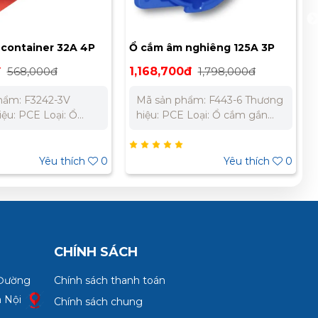
container 32A 4P
Ổ cắm âm nghiêng 125A 3P
P67 PCE F3242-3V
400V 6H IP66/67 PCE F443-6
đ
568,000đ
1,168,700đ
1,798,000đ
hẩm: F3242-3V
Mã sản phẩm: F443-6 Thương
ệu: PCE Loại: Ổ
hiệu: PCE Loại: Ổ cắm gắn
âm, dạng thẳng
âm loại kín nước dạng
: 32A Cực: 4P (4
nghiêng Dòng điện: 125A
 áp: 440V Chỉ thị
Cực: 3P (3 cực) Điện áp định
Yêu thích
0
Yêu thích
0
nối đất: 3 giờ Chỉ số
mức: 400V Vị trí cực tiếp địa:
P67
6H Chỉ số bảo vệ: IP66/67
Chất liệu: Polyamide 6 chống
cháy, chịu va đập
CHÍNH SÁCH
 Đường
Chính sách thanh toán
à Nội
Chính sách chung