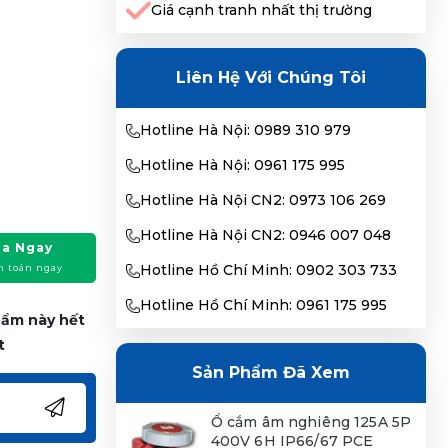
Giá cạnh tranh nhất thị trường
Liên Hệ Với Chúng Tôi
Hotline Hà Nội: 0989 310 979
Hotline Hà Nội: 0961 175 995
Hotline Hà Nội CN2: 0973 106 269
Hotline Hà Nội CN2: 0946 007 048
a Ngay
Hotline Hồ Chí Minh: 0902 303 733
h toán ngay
Hotline Hồ Chí Minh: 0961 175 995
phẩm này hết
t
Sản Phẩm Đã Xem
Ổ cắm âm nghiêng 125A 5P
400V 6H IP66/67 PCE