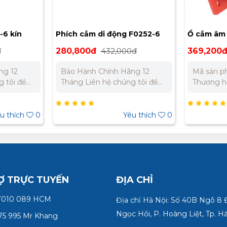
-6 kín
Phích cắm di động F0252-6
Ổ cắm âm 
loại kín nước IP67 PCE 32A 5P
440V 3H I
đ
280,800đ
432,000đ
369,200
400V
ng 12
Bảo Hành Chính Hãng 12
Mã sản p
 tôi để
Tháng Liên hệ chúng tôi để
Thương hi
ất cho dự
nhận báo giá tốt nhất cho dự
cắm gắn 
9 310 979
án. Miền Bắc : 0989 310
Dòng điện
n Nam:
979 – 0973 106 269 Miền
cực) Điện
u thích
0
Yêu thích
0
5 332 980
Nam: 0902 303 733 – 0945
thời gian 
332 980
bảo vệ: I
Ợ TRỰC TUYẾN
ĐỊA CHỈ
7010 089 HCM
Địa chỉ Hà Nội: Số 40B Ngõ 8
Ngọc Hồi, P. Hoàng Liệt, Tp. H
75 995 Mr Khang