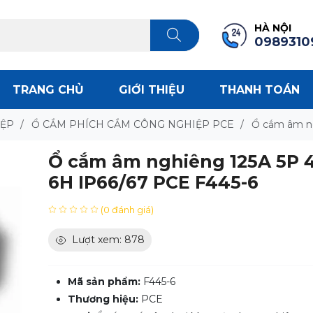
HÀ NỘI
0989310
TRANG CHỦ
GIỚI THIỆU
THANH TOÁN
IỆP
/
Ổ CẮM PHÍCH CẮM CÔNG NGHIỆP PCE
/
Ổ cắm âm ng
Ổ cắm âm nghiêng 125A 5P 
6H IP66/67 PCE F445-6
(0 đánh giá)
Lượt xem: 878
Mã sản phẩm:
F445-6
Thương hiệu:
PCE