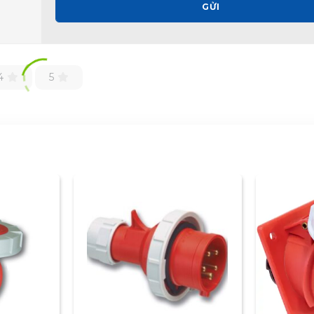
GỬI
4
5