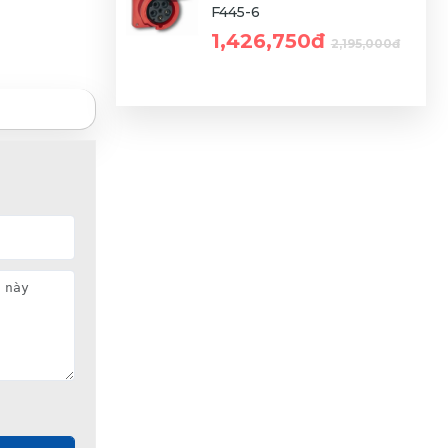
F445-6
1,426,750đ
2,195,000đ