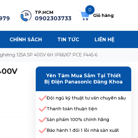
0
TP.HCM
Giỏ hàng
979
0902303733
CHÍNH SÁCH
TIN TỨC
LIÊN HỆ
hiêng 125A 5P 400V 6H IP66/67 PCE F445-6
400V
Yên Tâm Mua Sắm Tại Thiết
Bị Điện Panasonic Đăng Khoa
Đội ngũ kỹ thuật tư vấn chuyên sâu
Thanh toán thuận tiện
Sản phẩm 100% chính hãng
Bảo hành 1 đổi 1 lỗi nhà sản xuất