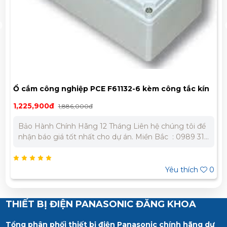
Ổ cắm công nghiệp PCE F61132-6 kèm công tắc kín
nước
1,225,900đ
1,886,000đ
Bảo Hành Chính Hãng 12 Tháng Liên hệ chúng tôi để
nhận báo giá tốt nhất cho dự án. Miền Bắc : 0989 310
979 – 0973 106 269 Miền Nam: 0902 303 733 – 0945
332 980
Yêu thích
0
THIẾT BỊ ĐIỆN PANASONIC ĐĂNG KHOA
Tổng phân phối thiết bị điện Panasonic chính hãng dự