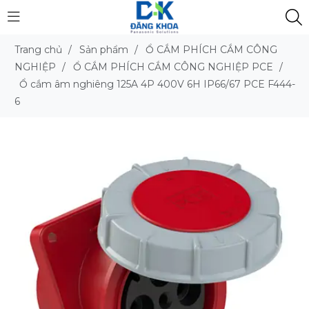
Trang chủ
/
Sản phẩm
/
Ổ CẮM PHÍCH CẮM CÔNG
NGHIỆP
/
Ổ CẮM PHÍCH CẮM CÔNG NGHIỆP PCE
/
Ổ cắm âm nghiêng 125A 4P 400V 6H IP66/67 PCE F444-
6