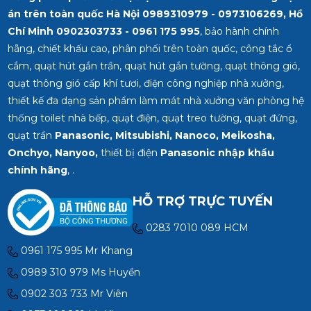
án trên toàn quốc Hà Nội 0989310979 - 0973106269, Hồ
Chí Minh
0902303733 - 0961 175 995
, bảo hành chính
hãng, chiết khấu cao, phân phối trên toàn quốc, công tắc ổ
cắm, quạt hút gắn trần, quạt hút gắn tường, quạt thông gió,
quạt thông gió cấp khí tươi, điện công nghiệp nhà xưởng,
thiết kế đa dạng sản phẩm làm mát nhà xưởng văn phòng hệ
thống toilet nhà bếp, quạt điện, quạt treo tường, quạt đứng,
quạt trần
Panasonic, Mitsubishi, Nanoco, Meikosha,
Onchyo, Nanyoo,
thiết bị điện
Panasonic nhập khẩu
chính hãng
, .
HỖ TRỢ TRỰC TUYẾN
0283 7010 089 HCM
0961 175 995 Mr Khang
0989 310 979 Ms Huyền
0902 303 733 Mr Viên