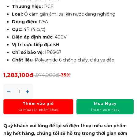
Thương hiệu:
PCE
Loại:
Ổ cắm gắn âm loại kín nước dạng nghiêng
Dòng điện:
125A
Cực:
4P (4 cực)
Điện áp định mức
: 400V
Vị trí cực tiếp địa
: 6H
Chỉ số bảo vệ:
IP66/67
Chất liệu
: Polyamide 6 chống cháy, chịu va đập
1,283,100đ
1,974,000đ
-35%
Thêm vào giỏ
Mua Ngay
và mua sản phẩm khác
Thanh toán ngay
Quý khách vui lòng để lại số điện thoại nếu sản phẩm
này hết hàng, chúng tôi sẽ hỗ trợ trong thời gian sớm