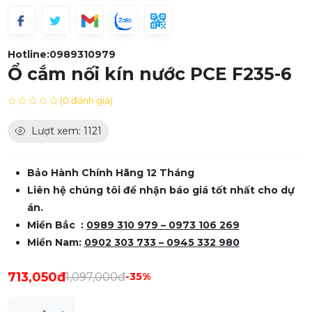
Hotline:
0989310979
Ổ cắm nối kín nước PCE F235-6
(0 đánh giá)
Lượt xem: 1121
Bảo Hành Chính Hãng 12 Tháng
Liên hệ chúng tôi để nhận báo giá tốt nhất cho dự
án.
Miền Bắc :
0989 310 979 – 0973 106 269
Miền Nam:
0902 303 733 – 0945 332 980
713,050đ
1,097,000đ
-35%