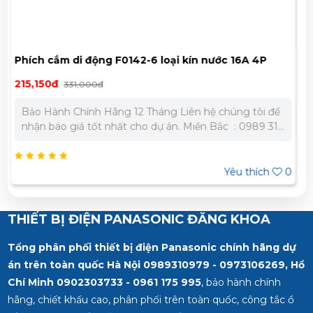
4P
F134-6 Ổ cắm nổi loại kín nước 63A 4P 400V 6H 
791,700đ
1,218,000đ
i để
Bảo Hành Chính Hãng 12 Tháng Liên hệ chúng tôi để
9 310
nhận báo giá tốt nhất cho dự án. Miền Bắc : 0989 310
0945
979 – 0973 106 269 Miền Nam: 0902 303 733 – 0945
332 980
ích
0
Yêu thích
THIẾT BỊ ĐIỆN PANASONIC ĐĂNG KHOA
Tổng phân phối thiết bị điện Panasonic chính hãng dự
án trên toàn quốc Hà Nội 0989310979 - 0973106269, Hồ
Chí Minh
0902303733 - 0961 175 995
, bảo hành chính
hãng, chiết khấu cao, phân phối trên toàn quốc, công tắc ổ