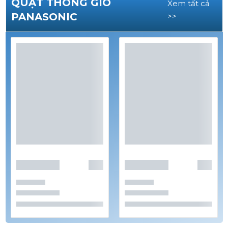
QUẠT THÔNG GIÓ
Xem tất cả
PANASONIC
>>