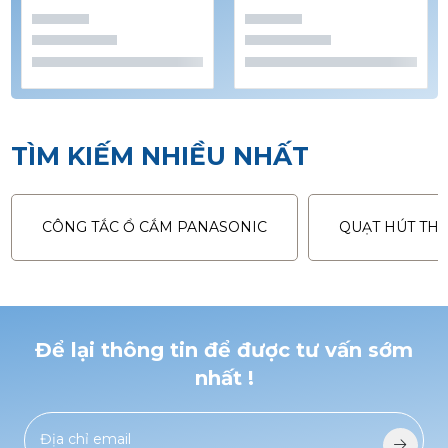
TÌM KIẾM NHIỀU NHẤT
CÔNG TẮC Ổ CẮM PANASONIC
QUẠT HÚT TH
Để lại thông tin để được tư vấn sớm
nhất !