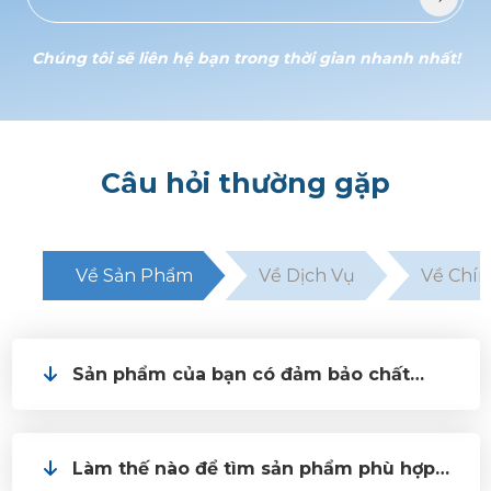
Chúng tôi sẽ liên hệ bạn trong thời gian nhanh nhất!
Câu hỏi thường gặp
Về Sản Phẩm
Về Dịch Vụ
Về Chín
Sản phẩm của bạn có đảm bảo chất
lượng không?
Làm thế nào để tìm sản phẩm phù hợp