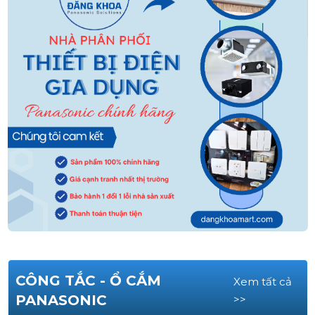
CÔNG TẮC - Ổ CẮM
Xem tất cả
PANASONIC
>>