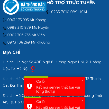
HỖ TRỢ TRỰC TUYẾN
0283 7010 089 HCM
0961 175 995 Mr Khang
0989 310 979 Ms Huyền
0902 303 733 Mr Viên
0973 106 269 Mr Khương
ĐỊA CHỈ
Địa chỉ Hà Nội: Số 40B Ngõ 8 Đường Ngọc Hồi, P. Hoàng
Liệt, Tp. Hà Nội
Địa chỉ Hà Nội CN2: Số 85 Thượng Phúc, Đường Tả Thanh
×
Có lỗi
Oai, Đại Thanh, Tp. Hà Nội
Kết nối server thất bại vui
lòng thử lại
Địa chỉ Hồ Chí Minh : Số 28/33/7 Đường TX13, phường Thới
×
Có lỗi
An, Tp. Hồ Chí Minh
Kết nối server thất bại vui