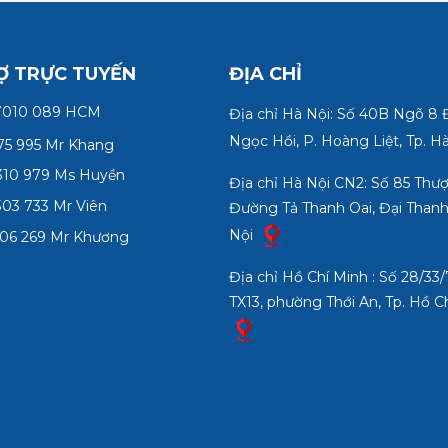
Ợ TRỰC TUYẾN
ĐỊA CHỈ
7010 089 HCM
Địa chỉ Hà Nội: Số 40B Ngõ 8
Ngọc Hồi, P. Hoàng Liệt, Tp. H
75 995 Mr Khang
10 979 Ms Huyền
Địa chỉ Hà Nội CN2: Số 85 Thư
03 733 Mr Viên
Đường Tả Thanh Oai, Đại Thanh
Nội
06 269 Mr Khương
Địa chỉ Hồ Chí Minh : Số 28/3
TX13, phường Thới An, Tp. Hồ C