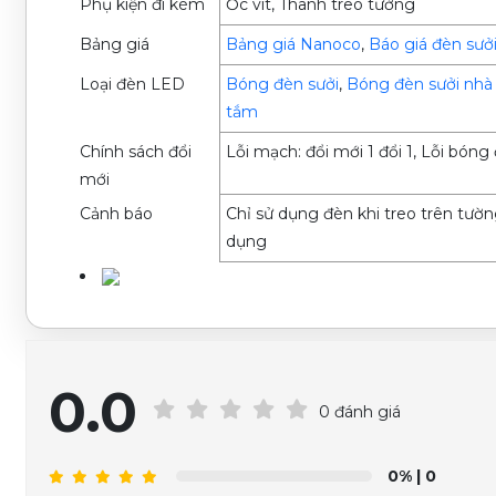
Phụ kiện đi kèm
Ốc vít, Thanh treo tường
Bảng giá
Bảng giá Nanoco
,
Báo giá đèn sưở
Loại đèn LED
Bóng đèn sưởi
,
Bóng đèn sưởi nhà
tắm
Chính sách đổi
Lỗi mạch: đổi mới 1 đổi 1, Lỗi bón
mới
Cảnh báo
Chỉ sử dụng đèn khi treo trên tường
dụng
0.0
0 đánh giá
0%
| 0