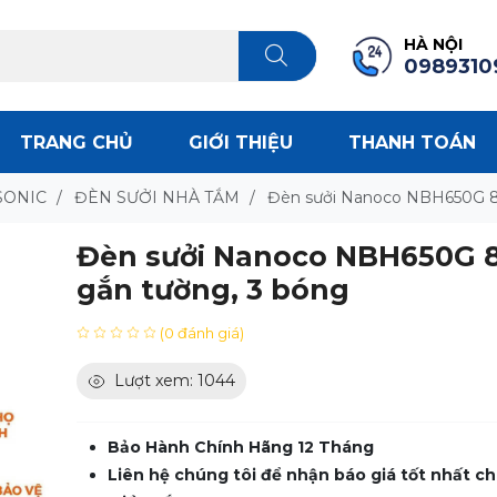
HÀ NỘI
0989310
TRANG CHỦ
GIỚI THIỆU
THANH TOÁN
SONIC
/
ĐÈN SƯỞI NHÀ TẮM
/
Đèn sưởi Nanoco NBH650G 8
Đèn sưởi Nanoco NBH650G 
gắn tường, 3 bóng
(0 đánh giá)
Lượt xem: 1044
Bảo Hành Chính Hãng 12 Tháng
Liên hệ chúng tôi để nhận báo giá tốt nhất ch