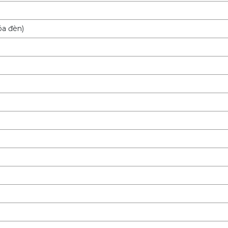
óa đèn)