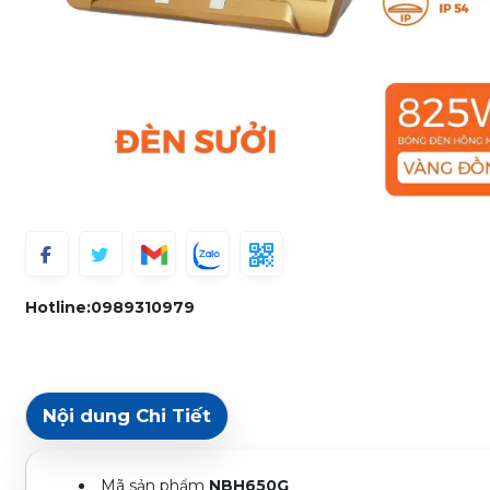
Hotline:
0989310979
Nội dung Chi Tiết
Mã sản phẩm
NBH650G