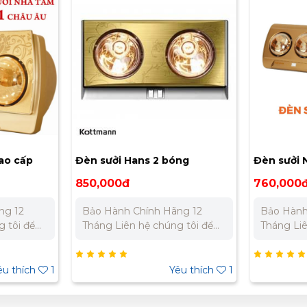
Đèn sưởi Hans 2 bóng
Đèn sưởi Nanoco NBH
Kottmann K2B-Q
825W, gắn tường, 3 bó
850,000đ
760,000đ
1,218,000đ
Bảo Hành Chính Hãng 12
Bảo Hành Chính Hãng 1
Tháng Liên hệ chúng tôi để
Tháng Liên hệ chúng tôi để
nhận báo giá tốt nhất cho dự
nhận báo giá tốt nhất c
án. Miền Bắc : 0989 310 979
án. Miền Bắc : 0989 310 979
- 0973 106 269 Miền Nam:
– 0973 106 269 Miền
Yêu thích
1
Yêu t
0902 303 733 – 0945 332
Nam: 0902 303 733 – 0
980
332 980