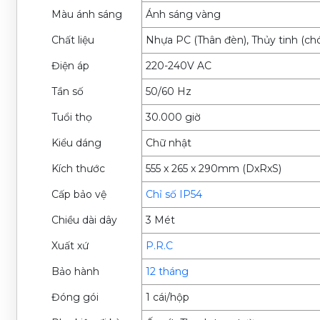
Màu ánh sáng
Ánh sáng vàng
Chất liệu
Nhựa PC (Thân đèn), Thủy tinh (ch
Điện áp
220-240V AC
Tần số
50/60 Hz
Tuổi thọ
30.000 giờ
Kiểu dáng
Chữ nhật
Kích thước
555 x 265 x 290mm (DxRxS)
Cấp bảo vệ
Chỉ số IP54
Chiều dài dây
3 Mét
Xuất xứ
P.R.C
Bảo hành
12 tháng
Đóng gói
1 cái/hộp