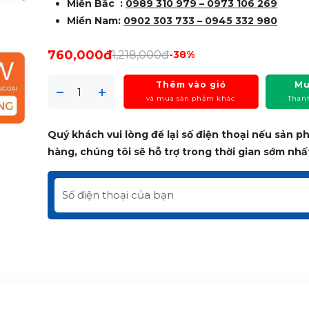
Miền Bắc :
0989 310 979 – 0973 106 269
Miền Nam:
0902 303 733 – 0945 332 980
760,000đ
1,218,000đ
-38%
Thêm vào giỏ
Mu
và mua sản phẩm khác
Than
Quý khách vui lòng để lại số điện thoại nếu sản 
hàng, chúng tôi sẽ hỗ trợ trong thời gian sớm nhấ