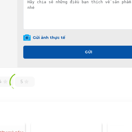
Gửi ảnh thực tế
GỬI
4
5