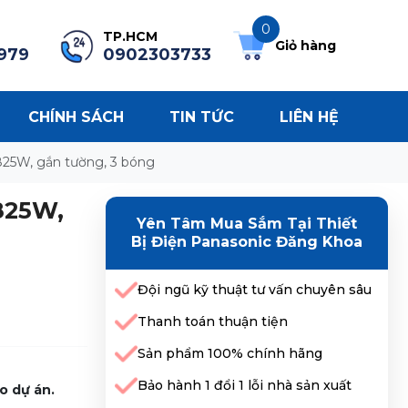
0
TP.HCM
Giỏ hàng
979
0902303733
CHÍNH SÁCH
TIN TỨC
LIÊN HỆ
25W, gắn tường, 3 bóng
825W,
Yên Tâm Mua Sắm Tại Thiết
Bị Điện Panasonic Đăng Khoa
Đội ngũ kỹ thuật tư vấn chuyên sâu
Thanh toán thuận tiện
Sản phẩm 100% chính hãng
Bảo hành 1 đổi 1 lỗi nhà sản xuất
o dự án.