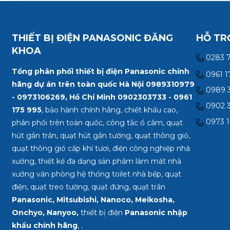
THIẾT BỊ ĐIỆN PANASONIC ĐĂNG
HỖ TR
KHOA
0283 
Tổng phân phối thiết bị điện Panasonic chính
0961 1
hãng dự án trên toàn quốc Hà Nội 0989310979
0989 3
- 0973106269, Hồ Chí Minh
0902303733 - 0961
0902 3
175 995
, bảo hành chính hãng, chiết khấu cao,
0973 1
phân phối trên toàn quốc, công tắc ổ cắm, quạt
hút gắn trần, quạt hút gắn tường, quạt thông gió,
quạt thông gió cấp khí tươi, điện công nghiệp nhà
xưởng, thiết kế đa dạng sản phẩm làm mát nhà
xưởng văn phòng hệ thống toilet nhà bếp, quạt
điện, quạt treo tường, quạt đứng, quạt trần
Panasonic, Mitsubishi, Nanoco, Meikosha,
Onchyo, Nanyoo,
thiết bị điện
Panasonic nhập
khẩu chính hãng
, .