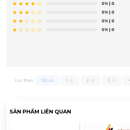
0%
| 0
0%
| 0
0%
| 0
0%
| 0
Lọc theo:
Tất cả
1
2
3
SẢN PHẨM LIÊN QUAN