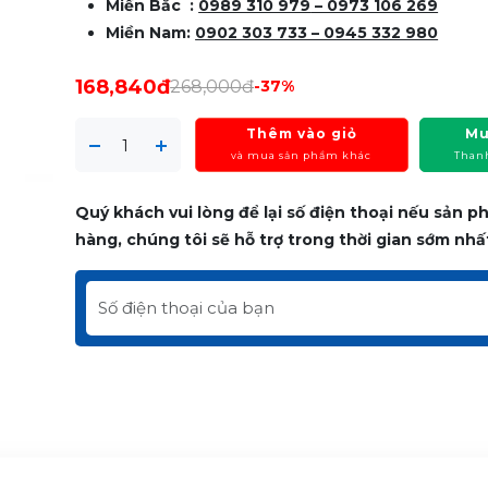
Miền Bắc :
0989 310 979
– 0973 106 269
Miền Nam:
0902 303 733 – 0945 332 980
168,840đ
268,000đ
-37%
Thêm vào giỏ
Mu
và mua sản phẩm khác
Than
Quý khách vui lòng để lại số điện thoại nếu sản 
hàng, chúng tôi sẽ hỗ trợ trong thời gian sớm nhấ