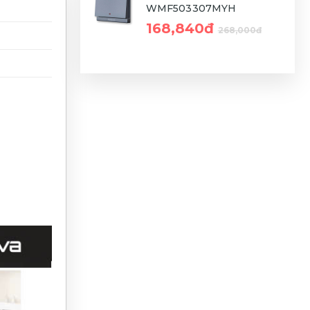
WMF503307MYH
168,840đ
268,000đ