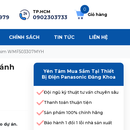
0
TP.HCM
Giỏ hàng
979
0902303733
CHÍNH SÁCH
TIN TỨC
LIÊN HỆ
h kim WMF503307MYH
 ánh
Yên Tâm Mua Sắm Tại Thiết
Bị Điện Panasonic Đăng Khoa
Đội ngũ kỹ thuật tư vấn chuyên sâu
Thanh toán thuận tiện
Sản phẩm 100% chính hãng
Bảo hành 1 đổi 1 lỗi nhà sản xuất
o dự án.