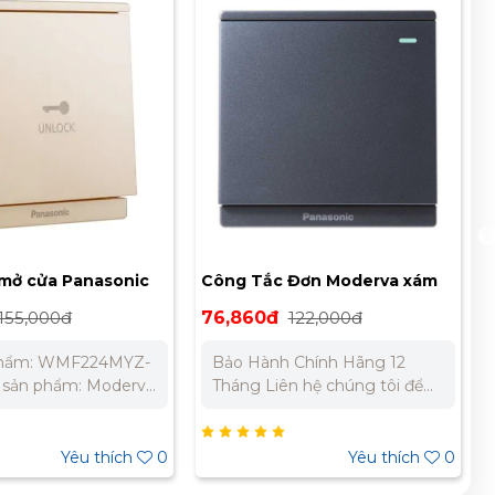
 Đơn Moderva xám
Ổ cắm mạng cat 5 Panasonic
WMF511MYH-1VN
Moderva WMF421MYZ-VN
122,000đ
252,000đ
400,000đ
 Chính Hãng 12
Mã sản phẩm: WMF421MYZ-
VN Dòng sản phẩm: Moderva
giá tốt nhất cho dự
Thương hiệu: Panasonic Màu
sắc: Vàng ánh kim Điện áp:
106 269 Miền
220-240V Tiêu chuẩn: IEC
Yêu thích
0
Yêu thích
0
2 303 733 – 0945
60669-1 Bảo Hành Chính