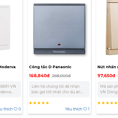
ic
Nút nhấn mở cửa Panasonic
Công Tắc
Moderva WMF224MYZ-VN
ánh kim 
đ
97,650đ
155,000đ
76,860đ
ể nhận
Mã sản phẩm: WMF224MYZ-
Bảo Hành
 dự án.
VN Dòng sản phẩm: Moderva
Tháng Liên hệ chúng tôi để
0 979 –
Thương hiệu: Panasonic Màu
nhận báo 
sắc: Vàng ánh kim Kích
án. Miền Bắc : 0989 310
 – 0945
thước: 86x86mm Tiêu chuẩn:
979 – 0973 
êu thích
1
Yêu thích
0
IEC 60669-1 Bảo Hành Chính
Nam: 090