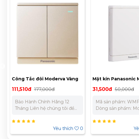
Mặt kín Panasonic Moderva
Công tắc D Panaon
WMF6891-VN
Moderva 20A
31,500đ
50,000đ
168,840đ
268,000
WMFV503307MYH
Mã sản phẩm: WMF6891-VN
Liên hệ chúng tôi đ
Dòng sản phẩm: Moderva
báo giá tốt nhất cho
Thương hiệu: Panasonic Màu
Miền Bắc : 0989 31
sắc: Màu trắng Tiêu chuẩn:
0973 106 269 Miền
JIS Nhật Bản Bảo Hành Chính
Nam: 0902 303 733
0
Yêu thích
0
Y
Hãng 12 Tháng Liên hệ chúng
332 980