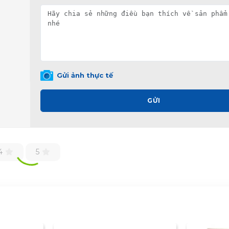
Gửi ảnh thực tế
GỬI
4
5