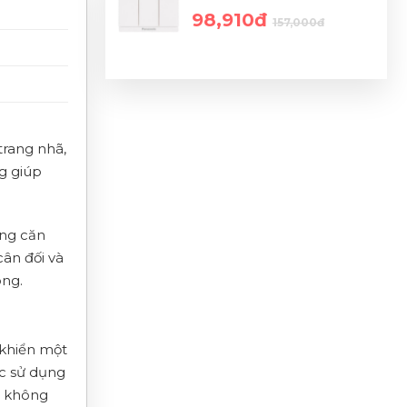
98,910đ
157,000đ
trang nhã,
g giúp
ong căn
cân đối và
òng.
 khiển một
ợc sử dụng
m không