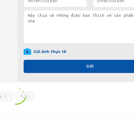
Gửi ảnh thực tế
GỬI
4
5