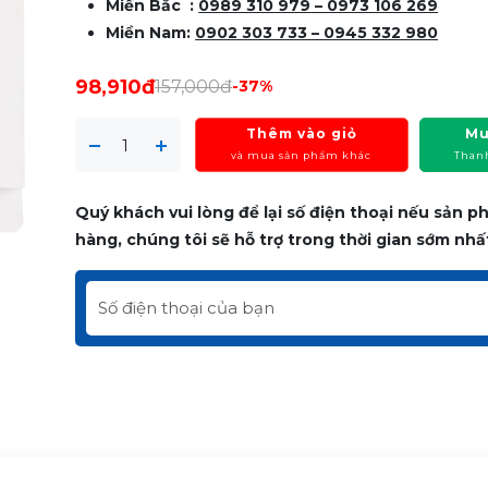
Miền Bắc :
0989 310 979
– 0973 106 269
Miền Nam:
0902 303 733 – 0945 332 980
98,910đ
157,000đ
-37%
Thêm vào giỏ
Mu
và mua sản phẩm khác
Than
Quý khách vui lòng để lại số điện thoại nếu sản 
hàng, chúng tôi sẽ hỗ trợ trong thời gian sớm nhấ