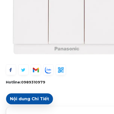
Hotline:
0989310979
Nội dung Chi Tiết