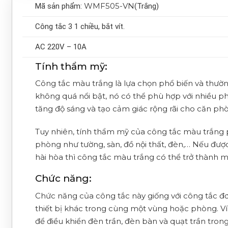
WMF505-VN
Mã sản phẩm:
(Trắng)
Công tắc 3 1 chiều, bắt vít.
AC 220V – 10A
Tính thẩm mỹ:
Công tắc màu trắng là lựa chọn phổ biến và thườn
không quá nổi bật, nó có thể phù hợp với nhiều p
tăng độ sáng và tạo cảm giác rộng rãi cho căn ph
Tuy nhiên, tính thẩm mỹ của công tắc màu trắng p
phòng như tường, sàn, đồ nội thất, đèn,… Nếu được 
hài hòa thì công tắc màu trắng có thể trở thành m
Chức năng:
Chức năng của công tắc này giống với công tắc đ
thiết bị khác trong cùng một vùng hoặc phòng. Ví
để điều khiển đèn trần, đèn bàn và quạt trần tron