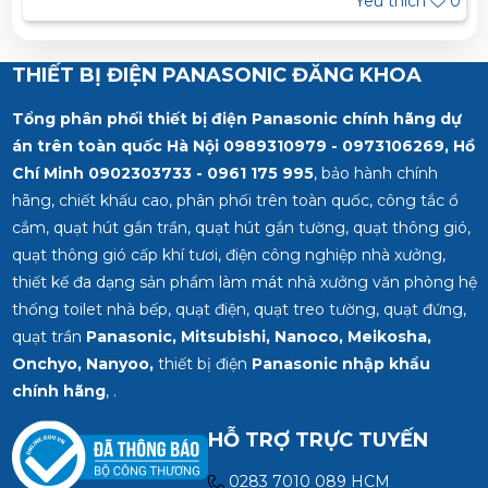
Yêu thích
0
THIẾT BỊ ĐIỆN PANASONIC ĐĂNG KHOA
Tổng phân phối thiết bị điện Panasonic chính hãng dự
án trên toàn quốc Hà Nội 0989310979 - 0973106269, Hồ
Chí Minh
0902303733 - 0961 175 995
, bảo hành chính
hãng, chiết khấu cao, phân phối trên toàn quốc, công tắc ổ
cắm, quạt hút gắn trần, quạt hút gắn tường, quạt thông gió,
quạt thông gió cấp khí tươi, điện công nghiệp nhà xưởng,
thiết kế đa dạng sản phẩm làm mát nhà xưởng văn phòng hệ
thống toilet nhà bếp, quạt điện, quạt treo tường, quạt đứng,
quạt trần
Panasonic, Mitsubishi, Nanoco, Meikosha,
Onchyo, Nanyoo,
thiết bị điện
Panasonic nhập khẩu
chính hãng
, .
HỖ TRỢ TRỰC TUYẾN
0283 7010 089 HCM