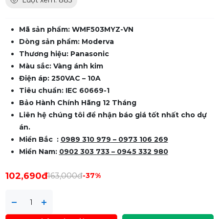
Lượt xem: 883
Mã sản phẩm: WMF503MYZ-VN
Dòng sản phẩm: Moderva
Thương hiệu: Panasonic
Màu sắc: Vàng ánh kim
Điện áp: 250VAC – 10A
Tiêu chuẩn: IEC 60669-1
Bảo Hành Chính Hãng 12 Tháng
Liên hệ chúng tôi để nhận báo giá tốt nhất cho dự
án.
Miền Bắc :
0989 310 979
– 0973 106 269
Miền Nam:
0902 303 733 – 0945 332 980
102,690đ
163,000đ
-37%