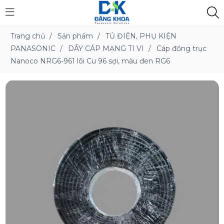
Trang chủ
/
Sản phẩm
/
TỦ ĐIỆN, PHỤ KIỆN
PANASONIC
/
DÂY CÁP MẠNG TI VI
/
Cáp đồng trục
Nanoco NRG6-961 lõi Cu 96 sợi, màu đen RG6