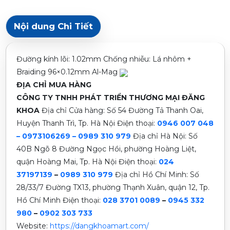
Nội dung Chi Tiết
Đường kính lõi: 1.02mm Chống nhiễu: Lá nhôm +
Braiding 96×0.12mm Al-Mag
ĐỊA CHỈ MUA HÀNG
CÔNG TY TNHH PHÁT TRIỂN THƯƠNG MẠI ĐĂNG
KHOA
Địa chỉ Cửa hàng: Số 54 Đường Tả Thanh Oai,
Huyện Thanh Trì, Tp. Hà Nội
Điện thoại:
0946 007 048
– 0973106269 – 0989 310 979
Địa chỉ Hà Nội: Số
40B Ngõ 8 Đường Ngọc Hồi, phường Hoàng Liệt,
quận Hoàng Mai, Tp. Hà Nội
Điện thoại:
024
37197139
–
0989 310 979
Địa chỉ Hồ Chí Minh: Số
28/33/7 Đường TX13, phường Thạnh Xuân, quận 12, Tp.
Hồ Chí Minh Điện thoại:
028 3701 0089
–
0945 332
980
–
0902 303 733
Website:
https://dangkhoamart.com/