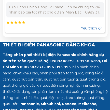
Bảo Hành Chính Hãng 12 Tháng Liên hệ chúng tôi để
nhận báo giá tốt nhất cho dự án. Miền Bắc : 0989 310
979 - 0973 106 269 Miền Nam: 0902 303 733 – 0945
332 980
Yêu thích
1
THIẾT BỊ ĐIỆN PANASONIC ĐĂNG KHOA
Tổng phân phối thiết bị điện Panasonic chính hãng dự
án trên toàn quốc Hà Nội 0989310979 - 0973106269, Hồ
Chí Minh
0902303733 - 0961 175 995
, bảo hành chính
hãng, chiết khấu cao, phân phối trên toàn quốc, công tắc ổ
cắm, quạt hút gắn trần, quạt hút gắn tường, quạt thông gió,
quạt thông gió cấp khí tươi, điện công nghiệp nhà xưởng,
thiết kế đa dạng sản phẩm làm mát nhà xưởng văn phòng hệ
thống toilet nhà bếp, quạt điện, quạt treo tường, quạt đứng,
quạt trần
Panasonic, Mitsubishi, Nanoco, Meikosha,