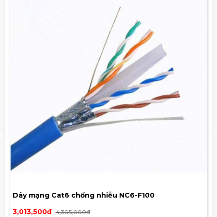
Dây mạng Cat6 chống nhiễu NC6-F100
3,013,500đ
4,305,000đ