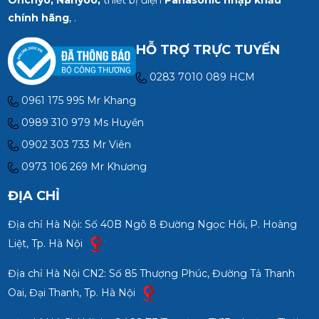
Onchyo, Nanyoo,
thiết bị điện
Panasonic nhập khẩu
chính hãng
, .
HỖ TRỢ TRỰC TUYẾN
0283 7010 089 HCM
0961 175 995 Mr Khang
0989 310 979 Ms Huyền
0902 303 733 Mr Viên
0973 106 269 Mr Khương
ĐỊA CHỈ
Địa chỉ Hà Nội: Số 40B Ngõ 8 Đường Ngọc Hồi, P. Hoàng
Liệt, Tp. Hà Nội
Địa chỉ Hà Nội CN2: Số 85 Thượng Phúc, Đường Tả Thanh
Oai, Đại Thanh, Tp. Hà Nội