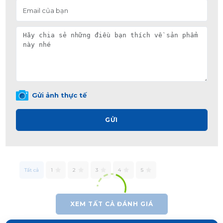
Gửi ảnh thực tế
GỬI
Tất cả
1
2
3
4
5
XEM TẤT CẢ ĐÁNH GIÁ