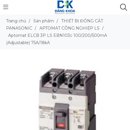
Trang chủ
/
Sản phẩm
/
THIẾT BỊ ĐÓNG CẮT
PANASONIC
/
APTOMAT CÔNG NGHIỆP LS
/
Aptomat ELCB 3P LS EBN103c 100/200/500mA
(Adjustable) 75A/18kA