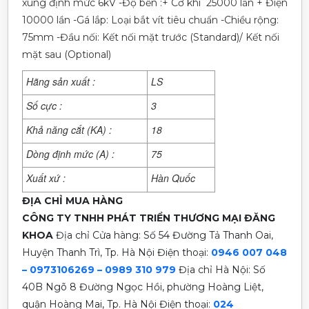
xung định mức 6kV -Độ bền :+ Cơ khí 25000 lần + Điện
10000 lần -Gá lắp: Loại bắt vít tiêu chuẩn -Chiều rộng:
75mm -Đầu nối: Kết nối mặt trước (Standard)/ Kết nối
mặt sau (Optional)
Hãng sản xuất :
LS
Số cực :
3
Khả năng cắt (KA) :
18
Dòng định mức (A) :
75
Xuất xứ :
Hàn Quốc
ĐỊA CHỈ MUA HÀNG
CÔNG TY TNHH PHÁT TRIỂN THƯƠNG MẠI ĐĂNG
KHOA
Địa chỉ Cửa hàng: Số 54 Đường Tả Thanh Oai,
Huyện Thanh Trì, Tp. Hà Nội
Điện thoại:
0946 007 048
– 0973106269 – 0989 310 979
Địa chỉ Hà Nội: Số
40B Ngõ 8 Đường Ngọc Hồi, phường Hoàng Liệt,
quận Hoàng Mai, Tp. Hà Nội
Điện thoại:
024