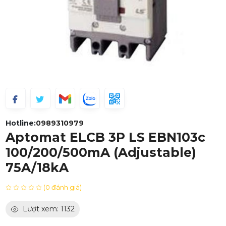
Hotline:
0989310979
Aptomat ELCB 3P LS EBN103c
100/200/500mA (Adjustable)
75A/18kA
(0 đánh giá)
Lượt xem: 1132