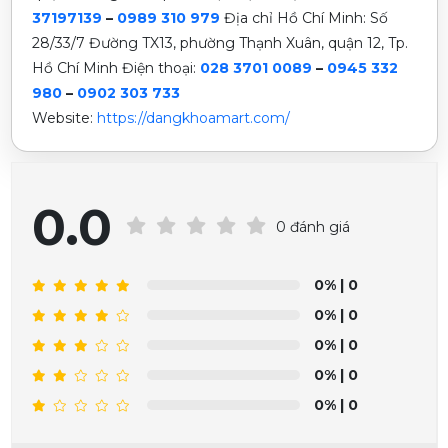
37197139
–
0989 310 979
Địa chỉ Hồ Chí Minh: Số
28/33/7 Đường TX13, phường Thạnh Xuân, quận 12, Tp.
Hồ Chí Minh Điện thoại:
028 3701 0089
–
0945 332
980
–
0902 303 733
Website:
https://dangkhoamart.com/
0.0
0 đánh giá
0%
| 0
0%
| 0
0%
| 0
0%
| 0
0%
| 0