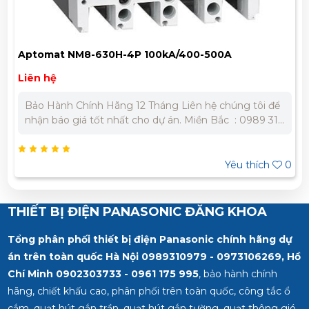
Aptomat NM8-630H-4P 100kA/400-500A
Liên hệ
Bảo Hành Chính Hãng 12 Tháng Liên hệ chúng tôi để
nhận báo giá tốt nhất cho dự án. Miền Bắc : 0989 310
979 - 0973 106 269 Miền Nam: 0902 303 733 – 0945
332 980
Yêu thích
0
THIẾT BỊ ĐIỆN PANASONIC ĐĂNG KHOA
Tổng phân phối thiết bị điện Panasonic chính hãng dự
án trên toàn quốc Hà Nội 0989310979 - 0973106269, Hồ
Chí Minh
0902303733 - 0961 175 995
, bảo hành chính
hãng, chiết khấu cao, phân phối trên toàn quốc, công tắc ổ
cắm, quạt hút gắn trần, quạt hút gắn tường, quạt thông gió,