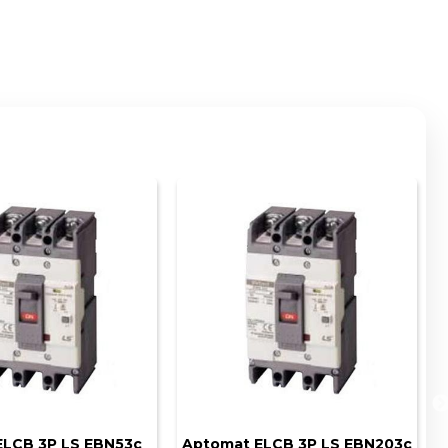
ELCB 3P LS EBN53c
Aptomat ELCB 3P LS EBN203c