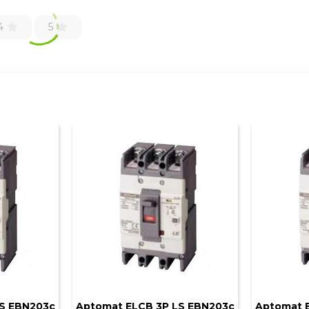
4
5
S EBN203c
Aptomat ELCB 3P LS EBN203c
Aptomat 