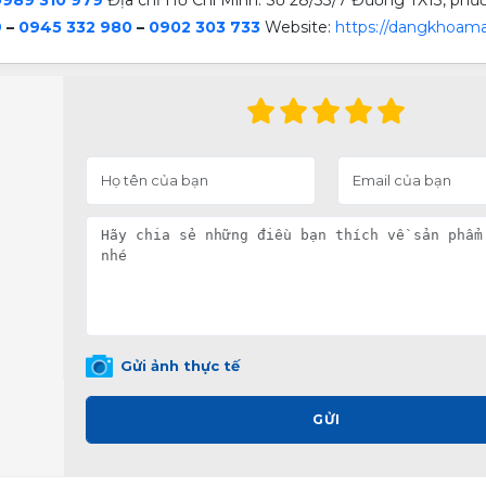
9
–
0945 332 980
–
0902 303 733
Website:
https://dangkhoama
Gửi ảnh thực tế
GỬI