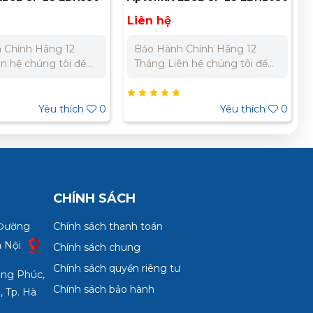
00mA (Adjustable)
100/200/500mA (Adjustable)
Liên hệ
225A/26kA
 Chính Hãng 12
Bảo Hành Chính Hãng 12
Tháng Liên hệ chúng tôi để
giá tốt nhất cho dự
nhận báo giá tốt nhất cho dự
án. Miền Bắc : 0989 310 979
 Miền Nam:
- 0973 106 269 Miền Nam:
Yêu thích
0
Yêu thích
0
 733 – 0945 332
0902 303 733 – 0945 332
980
CHÍNH SÁCH
 Đường
Chính sách thanh toán
à Nội
Chính sách chung
Chính sách quyền riêng tư
ợng Phúc,
Chính sách bảo hành
, Tp. Hà