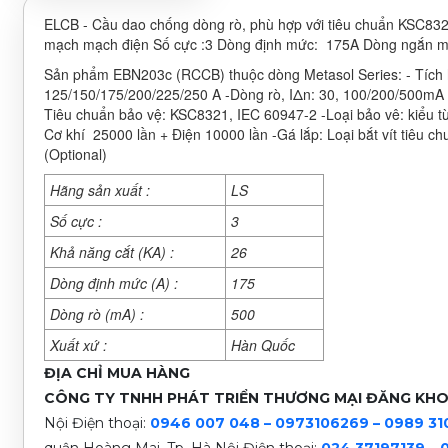
ELCB - Cầu dao chống dòng rò, phù hợp với tiêu chuẩn KSC8321
mạch mạch điện Số cực :3 Dòng định mức: 175A Dòng ngắn mạ
Sản phẩm EBN203c (RCCB) thuộc dòng Metasol Series: - Tích h
125/150/175/200/225/250 A -Dòng rò, IΔn: 30, 100/200/500mA (
Tiêu chuẩn bảo vệ: KSC8321, IEC 60947-2 -Loại bảo vê: kiểu t
Cơ khí 25000 lần + Điện 10000 lần -Gá lắp: Loại bắt vít tiêu c
(Optional)
Hãng sản xuất :
LS
Số cực :
3
Khả năng cắt (KA) :
26
Dòng định mức (A) :
175
Dòng rò (mA) :
500
Xuất xứ :
Hàn Quốc
ĐỊA CHỈ MUA HÀNG
CÔNG TY TNHH PHÁT TRIỂN THƯƠNG MẠI ĐĂNG KH
Nội
Điện thoại:
0946 007 048 – 0973106269 – 0989 31
quận Hoàng Mai, Tp. Hà Nội
Điện thoại:
024 37197139
–