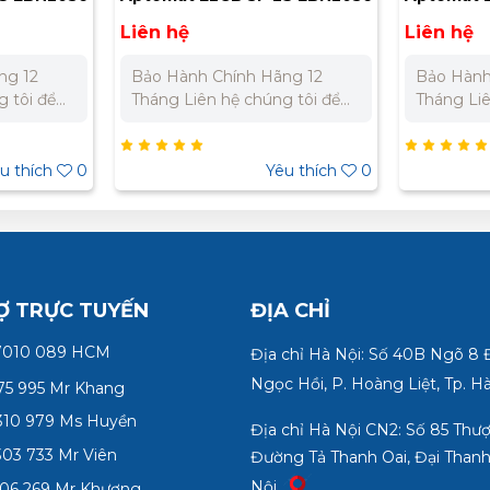
(30 mA, 225A, 26kA)
100/200/5
Liên hệ
Liên hệ
30A/14kA
ng 12
Bảo Hành Chính Hãng 12
Bảo Hành
Tháng Liên hệ chúng tôi để
Tháng Liên hệ chúng tôi để
ất cho dự
nhận báo giá tốt nhất cho dự
nhận báo 
án. Miền Bắc : 0989 310 979
án. Miền Bắc : 0989 310 979
- 0973 106 269 Miền Nam:
- 0973 106 269
u thích
0
Yêu thích
0
5 332
0902 303 733 – 0945 332
0902 303
980
980
Ợ TRỰC TUYẾN
ĐỊA CHỈ
7010 089 HCM
Địa chỉ Hà Nội: Số 40B Ngõ 8
Ngọc Hồi, P. Hoàng Liệt, Tp. H
75 995 Mr Khang
10 979 Ms Huyền
Địa chỉ Hà Nội CN2: Số 85 Thư
03 733 Mr Viên
Đường Tả Thanh Oai, Đại Thanh
Nội
06 269 Mr Khương