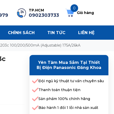
0
TP.HCM
Giỏ hàng
979
0902303733
CHÍNH SÁCH
TIN TỨC
LIÊN HỆ
03c 100/200/500mA (Adjustable) 175A/26kA
3c
Yên Tâm Mua Sắm Tại Thiết
Bị Điện Panasonic Đăng Khoa
Đội ngũ kỹ thuật tư vấn chuyên sâu
Thanh toán thuận tiện
Sản phẩm 100% chính hãng
Bảo hành 1 đổi 1 lỗi nhà sản xuất