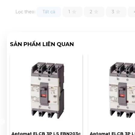
Lọc theo:
Tất cả
1
2
3
SẢN PHẨM LIÊN QUAN
Aptomat ELCB 3P LS EBN203c
Aptomat ELCB 3P L