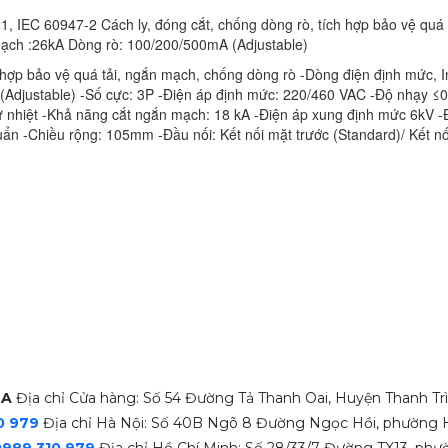
, IEC 60947-2 Cách ly, đóng cắt, chống dòng rò, tích hợp bảo vệ quá 
ch :26kA Dòng rò: 100/200/500mA (Adjustable)
ợp bảo vệ quá tải, ngắn mạch, chống dòng rò -Dòng điện định mức, I
Adjustable) -Số cực: 3P -Điện áp định mức: 220/460 VAC -Độ nhạy ≤0.
ừ nhiệt -Khả năng cắt ngắn mạch: 18 kA -Điện áp xung định mức 6kV -
huẩn -Chiều rộng: 105mm -Đầu nối: Kết nối mặt trước (Standard)/ Kết n
OA
Địa chỉ Cửa hàng: Số 54 Đường Tả Thanh Oai, Huyện Thanh Trì
0 979
Địa chỉ Hà Nội: Số 40B Ngõ 8 Đường Ngọc Hồi, phường H
0989 310 979
Địa chỉ Hồ Chí Minh: Số 28/33/7 Đường TX13, ph