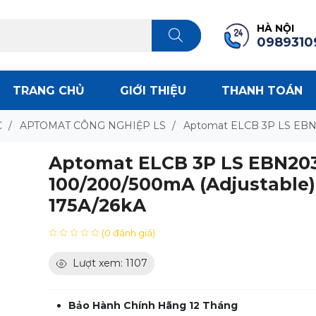
HÀ NỘI
0989310
TRANG CHỦ
GIỚI THIỆU
THANH TOÁN
C
/
APTOMAT CÔNG NGHIỆP LS
/
Aptomat ELCB 3P LS EBN2
Aptomat ELCB 3P LS EBN20
100/200/500mA (Adjustable)
175A/26kA
(0 đánh giá)
Lượt xem: 1107
Bảo Hành Chính Hãng 12 Tháng