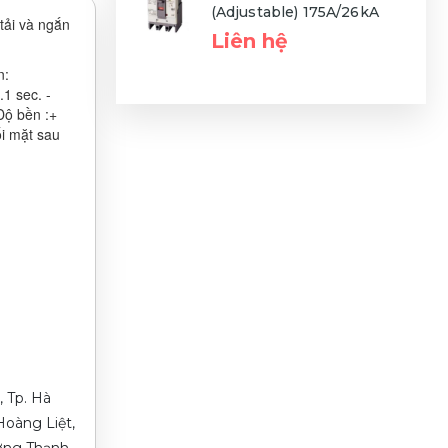
(Adjustable) 175A/26kA
tải và ngắn
Liên hệ
n:
1 sec. -
Độ bền :+
ối mặt sau
, Tp. Hà
oàng Liệt,
ường Thạnh