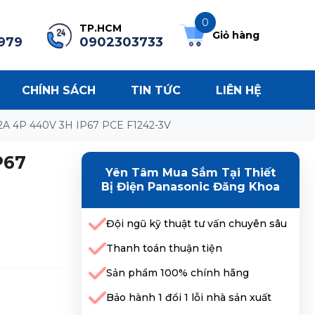
0
TP.HCM
Giỏ hàng
979
0902303733
CHÍNH SÁCH
TIN TỨC
LIÊN HỆ
2A 4P 440V 3H IP67 PCE F1242-3V
P67
Yên Tâm Mua Sắm Tại Thiết
Bị Điện Panasonic Đăng Khoa
Đội ngũ kỹ thuật tư vấn chuyên sâu
Thanh toán thuận tiện
Sản phẩm 100% chính hãng
Bảo hành 1 đổi 1 lỗi nhà sản xuất