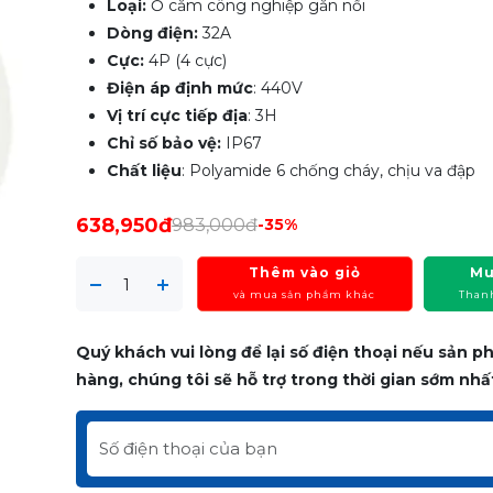
Loại:
Ổ cắm công nghiệp gắn nổi
Dòng điện:
32A
Cực:
4P (4 cực)
Điện áp định mức
: 440V
Vị trí cực tiếp địa
: 3H
Chỉ số bảo vệ:
IP67
Chất liệu
: Polyamide 6 chống cháy, chịu va đập
638,950đ
983,000đ
-35%
Thêm vào giỏ
Mu
và mua sản phẩm khác
Than
Quý khách vui lòng để lại số điện thoại nếu sản 
hàng, chúng tôi sẽ hỗ trợ trong thời gian sớm nhấ