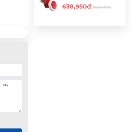
638,950đ
983,000đ