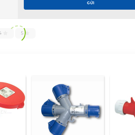
GỬI
4
5