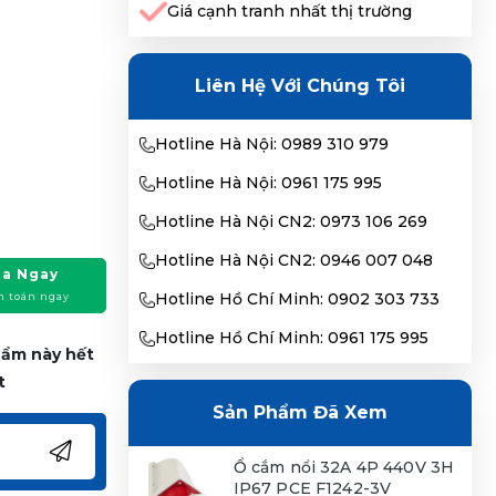
Giá cạnh tranh nhất thị trường
Liên Hệ Với Chúng Tôi
Hotline Hà Nội: 0989 310 979
Hotline Hà Nội: 0961 175 995
Hotline Hà Nội CN2: 0973 106 269
Hotline Hà Nội CN2: 0946 007 048
a Ngay
Hotline Hồ Chí Minh: 0902 303 733
h toán ngay
Hotline Hồ Chí Minh: 0961 175 995
phẩm này hết
t
Sản Phẩm Đã Xem
Ổ cắm nổi 32A 4P 440V 3H
IP67 PCE F1242-3V