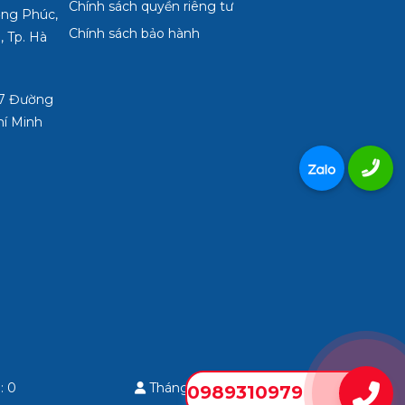
Chính sách quyền riêng tư
ợng Phúc,
Chính sách bảo hành
, Tp. Hà
3/7 Đường
hí Minh
: 0
Tháng: 0
Tổng: 0
0989310979