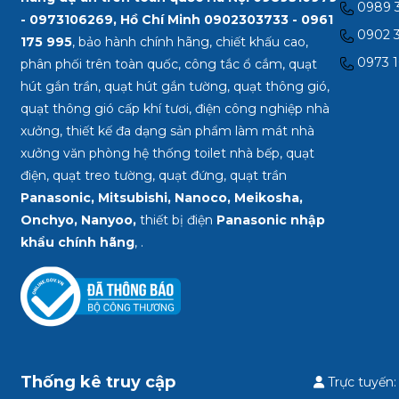
0989 3
- 0973106269, Hồ Chí Minh
0902303733 - 0961
0902 3
175 995
, bảo hành chính hãng, chiết khấu cao,
0973 1
phân phối trên toàn quốc, công tắc ổ cắm, quạt
hút gắn trần, quạt hút gắn tường, quạt thông gió,
quạt thông gió cấp khí tươi, điện công nghiệp nhà
xưởng, thiết kế đa dạng sản phẩm làm mát nhà
xưởng văn phòng hệ thống toilet nhà bếp, quạt
điện, quạt treo tường, quạt đứng, quạt trần
Panasonic, Mitsubishi, Nanoco, Meikosha,
Onchyo, Nanyoo,
thiết bị điện
Panasonic nhập
khẩu chính hãng
, .
Thống kê truy cập
Trực tuyến: