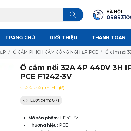
HÀ NỘI
0989310
TRANG CHỦ
GIỚI THIỆU
THANH TOÁN
IỆP
/
Ổ CẮM PHÍCH CẮM CÔNG NGHIỆP PCE
/
Ổ cắm nổi 3
Ổ cắm nổi 32A 4P 440V 3H I
PCE F1242-3V
(0 đánh giá)
Lượt xem: 871
Mã sản phẩm:
F1242-3V
Thương hiệu:
PCE