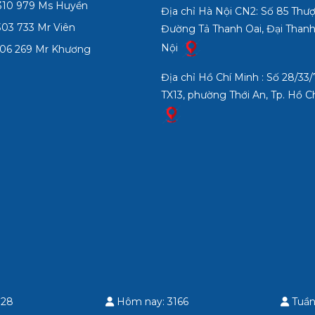
10 979 Ms Huyền
Địa chỉ Hà Nội CN2: Số 85 Thư
03 733 Mr Viên
Đường Tả Thanh Oai, Đại Thanh
Nội
06 269 Mr Khương
Địa chỉ Hồ Chí Minh : Số 28/3
TX13, phường Thới An, Tp. Hồ C
 28
Hôm nay: 3166
Tuần