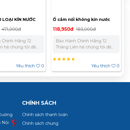
I LOẠI KÍN NƯỚC
Ổ cắm nối không kín nước
PCE F215-6
471,000đ
118,950đ
183,000đ
 Chính Hãng 12
Bảo Hành Chính Hãng 12
n hệ chúng tôi để
Tháng Liên hệ chúng tôi để
giá tốt nhất cho dự
nhận báo giá tốt nhất cho dự
Bắc : 0989 310 979
án. Miền Bắc : 0989 310 979
06 269 Miền Nam:
– 0973 106 269 Miền Nam:
Yêu thích
0
Yêu thích
0
 733 – 0945 332 980
0902 303 733 – 0945 332 980
CHÍNH SÁCH
 Đường
Chính sách thanh toán
à Nội
Chính sách chung