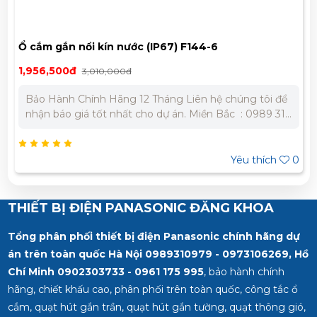
Ổ cắm gắn nổi kín nước (IP67) F144-6
1,956,500đ
3,010,000đ
Bảo Hành Chính Hãng 12 Tháng Liên hệ chúng tôi để
nhận báo giá tốt nhất cho dự án. Miền Bắc : 0989 310
979 – 0973 106 269 Miền Nam: 0902 303 733 – 0945
332 980
Yêu thích
0
THIẾT BỊ ĐIỆN PANASONIC ĐĂNG KHOA
Tổng phân phối thiết bị điện Panasonic chính hãng dự
án trên toàn quốc Hà Nội 0989310979 - 0973106269, Hồ
Chí Minh
0902303733 - 0961 175 995
, bảo hành chính
hãng, chiết khấu cao, phân phối trên toàn quốc, công tắc ổ
cắm, quạt hút gắn trần, quạt hút gắn tường, quạt thông gió,