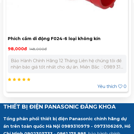
Phích cắm di động F024-6 loại không kín
nước(IP44)
98,000đ
148,000đ
Bảo Hành Chính Hãng 12 Tháng Liên hệ chúng tôi để
nhận báo giá tốt nhất cho dự án. Miền Bắc : 0989 310
979 – 0973 106 269 Miền Nam: 0902 303 733 – 0945
332 980
Yêu thích
0
THIẾT BỊ ĐIỆN PANASONIC ĐĂNG KHOA
Tổng phân phối thiết bị điện Panasonic chính hãng dự
án trên toàn quốc Hà Nội 0989310979 - 0973106269, Hồ
Chí Minh
0902303733 - 0961 175 995
, bảo hành chính