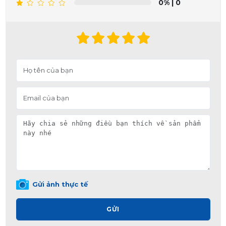
0%
| 0
Gửi ảnh thực tế
GỬI