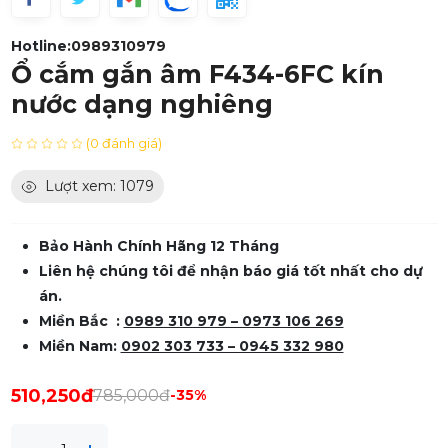
Hotline:
0989310979
Ổ cắm gắn âm F434-6FC kín
nước dạng nghiêng
(0 đánh giá)
Lượt xem: 1079
Bảo Hành Chính Hãng 12 Tháng
Liên hệ chúng tôi để nhận báo giá tốt nhất cho dự
án.
Miền Bắc :
0989 310 979 – 0973 106 269
Miền Nam:
0902 303 733 – 0945 332 980
510,250đ
785,000đ
-35%