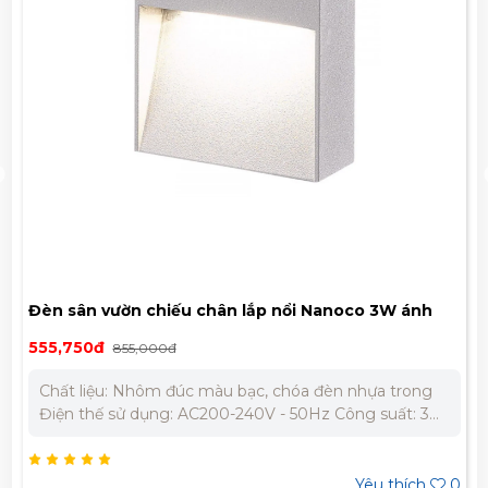
Đèn sân vườn chiếu chân lắp nổi Nanoco 3W ánh
sáng vàng NSL1713A
555,750đ
855,000đ
Chất liệu: Nhôm đúc màu bạc, chóa đèn nhựa trong
Điện thế sử dụng: AC200-240V - 50Hz Công suất: 3W
Kích thước: L95 x W31 x H95mm Trọng lượng: 0.7kg
Quang thông: 133lm CRI: Ra83 PF: 0.5 Góc chiếu: 52°
Yêu thích
0