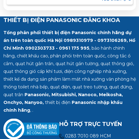
THIẾT BỊ ĐIỆN PANASONIC ĐĂNG KHOA
Tổng phân phối thiết bị điện Panasonic chính hãng dự
án trên toàn quốc Hà Nội 0989310979 - 0973106269, Hồ
Chí Minh
0902303733 - 0961 175 995
, bảo hành chính
hãng, chiết khấu cao, phân phối trên toàn quốc, công tắc ổ
cắm, quạt hút gắn trần, quạt hút gắn tường, quạt thông gió,
quạt thông gió cấp khí tươi, điện công nghiệp nhà xưởng,
thiết kế đa dạng sản phẩm làm mát nhà xưởng văn phòng hệ
thống toilet nhà bếp, quạt điện, quạt treo tường, quạt đứng,
quạt trần
Panasonic, Mitsubishi, Nanoco, Meikosha,
Onchyo, Nanyoo,
thiết bị điện
Panasonic nhập khẩu
chính hãng
, .
HỖ TRỢ TRỰC TUYẾN
0283 7010 089 HCM