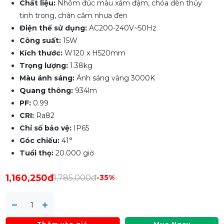
Chất liệu:
Nhôm đúc màu xám đậm, chóa đèn thủy
tinh trong, chân cắm nhựa đen
Điện thế sử dụng:
AC200-240V~50Hz
Công suất:
15W
Kích thước:
W120 x H520mm
Trọng lượng:
1.38kg
Màu ánh sáng:
Ánh sáng vàng 3000K
Quang thông:
934lm
PF:
0.99
CRI:
Ra82
Chỉ số bảo vệ:
IP65
Góc chiếu:
41°
Tuổi thọ:
20.000 giờ
1,160,250đ
1,785,000đ
-35%