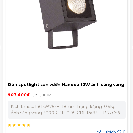
Đèn spotlight sân vườn Nanoco 10W ánh sáng vàng
NSP2746
907,400đ
1,396,000đ
Kích thước: L81xW76xH118mm Trọng lượng: 0.9kg
Ánh sáng vàng 3000K PF: 0.99 CRI: Ra83 - IP65 Chất
liệu: Nhôm đúc màu xám đậm, chóa đèn thủy tinh
trong, chân cắm nhựa đen Góc chiếu: 26°
Yêu thích
0