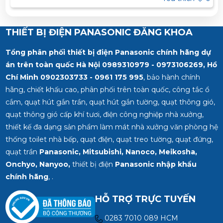
THIẾT BỊ ĐIỆN PANASONIC ĐĂNG KHOA
Tổng phân phối thiết bị điện Panasonic chính hãng dự
án trên toàn quốc Hà Nội 0989310979 - 0973106269, Hồ
Chí Minh
0902303733 - 0961 175 995
, bảo hành chính
hãng, chiết khấu cao, phân phối trên toàn quốc, công tắc ổ
cắm, quạt hút gắn trần, quạt hút gắn tường, quạt thông gió,
quạt thông gió cấp khí tươi, điện công nghiệp nhà xưởng,
thiết kế đa dạng sản phẩm làm mát nhà xưởng văn phòng hệ
thống toilet nhà bếp, quạt điện, quạt treo tường, quạt đứng,
quạt trần
Panasonic, Mitsubishi, Nanoco, Meikosha,
Onchyo, Nanyoo,
thiết bị điện
Panasonic nhập khẩu
chính hãng
, .
HỖ TRỢ TRỰC TUYẾN
0283 7010 089 HCM