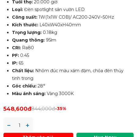
Tuổi thọ:
20.000 giờ
Loại:
Đèn spotlight sân vườn LED
Công suất:
1W(1x1W COB)/ AC200-240V~50Hz
Kích thước:
L40xW40xH40mm
Trọng lượng:
0.18kg
Quang thông:
95lm
CRI:
Ra80
PF:
0.45
IP:
65
Chất liệu:
Nhôm đúc màu xám đậm, chóa đèn thủy
tinh trong
Góc chiếu:
28°
Màu ánh sáng:
Vàng 3000K
548,600đ
844,000đ
-35%