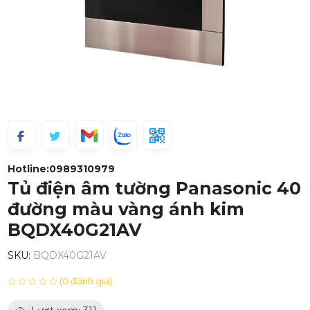
Hotline:
0989310979
Tủ điện âm tường Panasonic 40
đường màu vàng ánh kim
BQDX40G21AV
SKU:
BQDX40G21AV
(0 đánh giá)