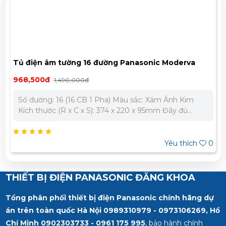
ờng 16 đường Panasonic Moderva
TỦ ĐIỆN ÂM TƯỜ
kim BQDF16MH31AV
2,156,000đ
0,000đ
3,080,
16 CB 1 Pha) Màu sắc: Xám Ánh Kim
Bảo Hành Chính H
x C x S): 374 x 220 x 95mm Đầy đủ
nhận báo giá tốt 
 CQ, VAT Bảo Hành Chính Hãng 12
979 - 0973 106 2
332 980
Yêu thích
0
THIẾT BỊ ĐIỆN PANASONIC ĐĂNG KHOA
Tổng phân phối thiết bị điện Panasonic chính hãng dự
án trên toàn quốc Hà Nội 0989310979 - 0973106269, Hồ
Chí Minh
0902303733 - 0961 175 995
, bảo hành chính