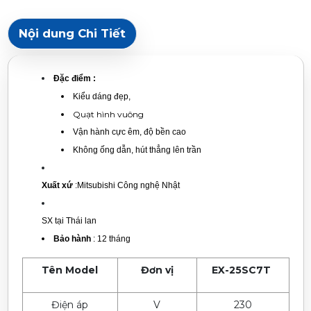
Nội dung Chi Tiết
Đặc điểm :
Kiểu dáng đẹp,
Quạt hình vuông
Vận hành cực êm, độ bền cao
Không ống dẫn, hút thẳng lên trần
Xuất xứ
:Mitsubishi Công nghệ Nhật
SX tại Thái lan
Bảo hành
: 12 tháng
Tên Model
Đơn vị
EX-25SC7T
Điện áp
V
230