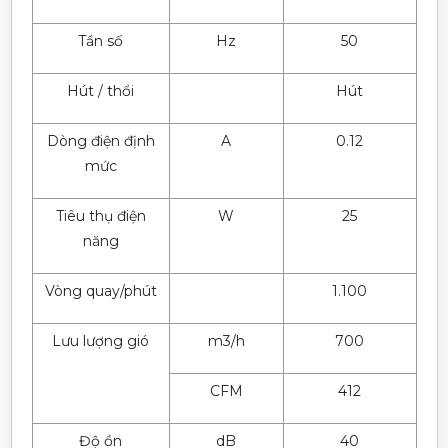
Tần số
Hz
50
Hút / thổi
Hút
Dòng điện định
A
0.12
mức
Tiêu thụ điện
W
25
năng
Vòng quay/phút
1.100
Lưu lượng gió
m3/h
700
CFM
412
Độ ồn
dB
40