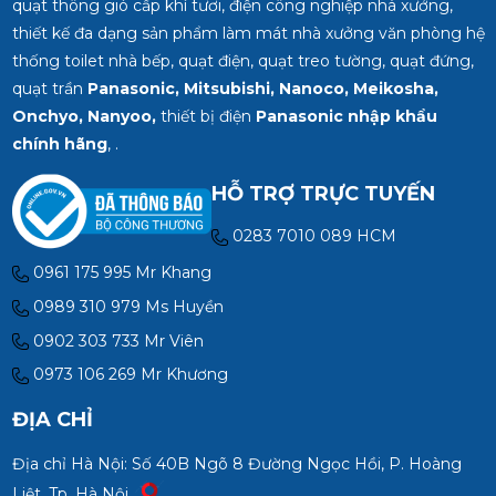
quạt thông gió cấp khí tươi, điện công nghiệp nhà xưởng,
thiết kế đa dạng sản phẩm làm mát nhà xưởng văn phòng hệ
thống toilet nhà bếp, quạt điện, quạt treo tường, quạt đứng,
quạt trần
Panasonic, Mitsubishi, Nanoco, Meikosha,
Onchyo, Nanyoo,
thiết bị điện
Panasonic nhập khẩu
chính hãng
, .
HỖ TRỢ TRỰC TUYẾN
0283 7010 089 HCM
0961 175 995 Mr Khang
0989 310 979 Ms Huyền
0902 303 733 Mr Viên
0973 106 269 Mr Khương
ĐỊA CHỈ
Địa chỉ Hà Nội: Số 40B Ngõ 8 Đường Ngọc Hồi, P. Hoàng
Liệt, Tp. Hà Nội