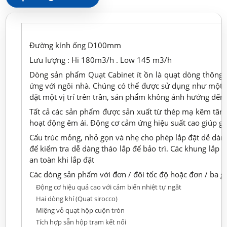
Đường kính ống D100mm
Lưu lượng : Hi 180m3/h . Low 145 m3/h
Dòng sản phẩm Quạt Cabinet ít ồn là quạt dòng thông g
ứng với ngôi nhà. Chúng có thể được sử dụng như một c
đặt một vị trí trên trần, sản phẩm không ảnh hưởng đến 
Tất cả các sản phẩm được sản xuất từ thép mạ kẽm tăng 
hoạt động êm ái. Động cơ cảm ứng hiệu suất cao giúp giảm
Cấu trúc mỏng, nhỏ gọn và nhẹ cho phép lắp đặt dễ dàng
để kiểm tra dễ dàng tháo lắp để bảo trì. Các khung lắp r
an toàn khi lắp đặt
Các dòng sản phẩm với đơn / đôi tốc độ hoặc đơn / ba g
Động cơ hiệu quả cao với cảm biến nhiệt tự ngắt
Hai dòng khí (Quạt sirocco)
Miệng vỏ quạt hộp cuộn tròn
Tích hợp sẵn hộp trạm kết nối