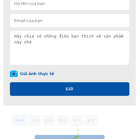
Gửi ảnh thực tế
GỬI
Tất cả
1
2
3
4
5