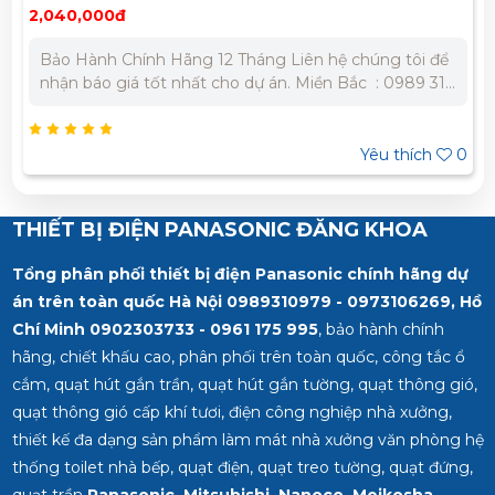
2,040,000đ
Bảo Hành Chính Hãng 12 Tháng Liên hệ chúng tôi để
nhận báo giá tốt nhất cho dự án. Miền Bắc : 0989 310
979 - 0973 106 269 Miền Nam: 0902 303 733 – 0945
332 980
Yêu thích
0
THIẾT BỊ ĐIỆN PANASONIC ĐĂNG KHOA
Tổng phân phối thiết bị điện Panasonic chính hãng dự
án trên toàn quốc Hà Nội 0989310979 - 0973106269, Hồ
Chí Minh
0902303733 - 0961 175 995
, bảo hành chính
hãng, chiết khấu cao, phân phối trên toàn quốc, công tắc ổ
cắm, quạt hút gắn trần, quạt hút gắn tường, quạt thông gió,
quạt thông gió cấp khí tươi, điện công nghiệp nhà xưởng,
thiết kế đa dạng sản phẩm làm mát nhà xưởng văn phòng hệ
thống toilet nhà bếp, quạt điện, quạt treo tường, quạt đứng,
quạt trần
Panasonic, Mitsubishi, Nanoco, Meikosha,