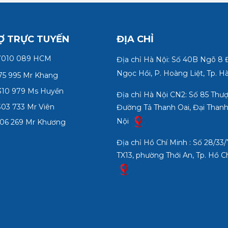
Ợ TRỰC TUYẾN
ĐỊA CHỈ
7010 089 HCM
Địa chỉ Hà Nội: Số 40B Ngõ 8
Ngọc Hồi, P. Hoàng Liệt, Tp. H
75 995 Mr Khang
10 979 Ms Huyền
Địa chỉ Hà Nội CN2: Số 85 Thư
03 733 Mr Viên
Đường Tả Thanh Oai, Đại Thanh
Nội
06 269 Mr Khương
Địa chỉ Hồ Chí Minh : Số 28/3
TX13, phường Thới An, Tp. Hồ C