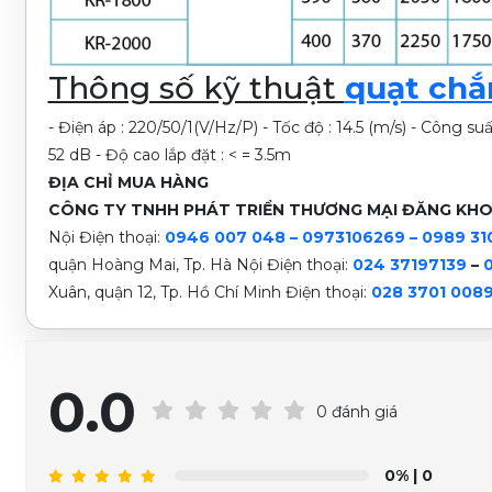
Thông số kỹ thuật
quạt chắ
- Điện áp : 220/50/1(V/Hz/P) - Tốc độ : 14.5 (m/s) - Công su
52 dB - Độ cao lắp đặt : < = 3.5m
ĐỊA CHỈ MUA HÀNG
CÔNG TY TNHH PHÁT TRIỂN THƯƠNG MẠI ĐĂNG KH
Nội
Điện thoại:
0946 007 048 – 0973106269 – 0989 31
quận Hoàng Mai, Tp. Hà Nội
Điện thoại:
024 37197139
–
Xuân, quận 12, Tp. Hồ Chí Minh Điện thoại:
028 3701 008
0.0
0 đánh giá
0%
| 0