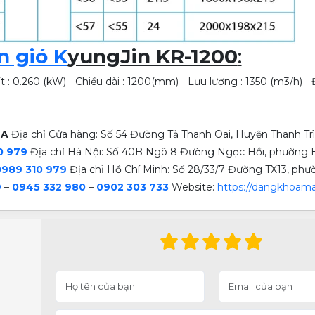
n gió K
yungJin KR-1200
:
ất : 0.260 (kW) - Chiều dài : 1200(mm) - Lưu lượng : 1350 (m3/h) - 
OA
Địa chỉ Cửa hàng: Số 54 Đường Tả Thanh Oai, Huyện Thanh Trì
0 979
Địa chỉ Hà Nội: Số 40B Ngõ 8 Đường Ngọc Hồi, phường H
0989 310 979
Địa chỉ Hồ Chí Minh: Số 28/33/7 Đường TX13, ph
9
–
0945 332 980
–
0902 303 733
Website:
https://dangkhoama