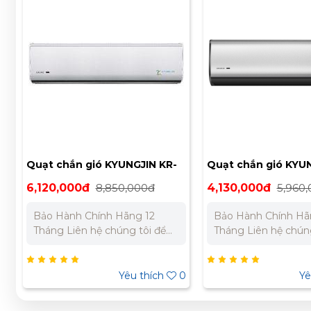
Quạt chắn gió KYUNGJIN KR-
Quạt chắn gió KYUN
1500
1000
6,120,000đ
8,850,000đ
4,130,000đ
5,960
Bảo Hành Chính Hãng 12
Bảo Hành Chính Hã
Tháng Liên hệ chúng tôi để
Tháng Liên hệ chúng tôi để
nhận báo giá tốt nhất cho dự
nhận báo giá tốt nh
án. Miền Bắc : 0989 310 979
án. Miền Bắc : 0989 310 979
- 0973 106 269 Miền Nam:
- 0973 106 269 Miền Nam:
Yêu thích
0
Yê
0902 303 733 – 0945 332
0902 303 733 – 094
980
980