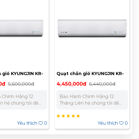
 gió KYUNGJIN KR-
Quạt chắn gió KYUNGJIN KR-
1200
0đ
5,600,000đ
4,450,000đ
6,440,000đ
 Chính Hãng 12
Bảo Hành Chính Hãng 12
Tháng Liên hệ chúng tôi để
giá tốt nhất cho dự
nhận báo giá tốt nhất cho dự
án. Miền Bắc : 0989 310 979
 Miền Nam:
- 0973 106 269 Miền Nam:
Yêu thích
0
Yêu thích
0
 733 – 0945 332
0902 303 733 – 0945 332
980