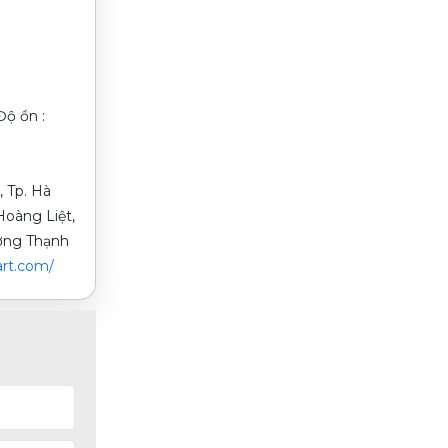
Độ ồn :
, Tp. Hà
oàng Liệt,
ường Thạnh
rt.com/