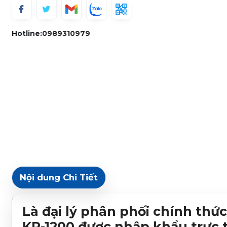
Hotline:
0989310979
Nội dung Chi Tiết
Là đại lý phân phối chính th
KR-1200
được nhập khẩu trực t