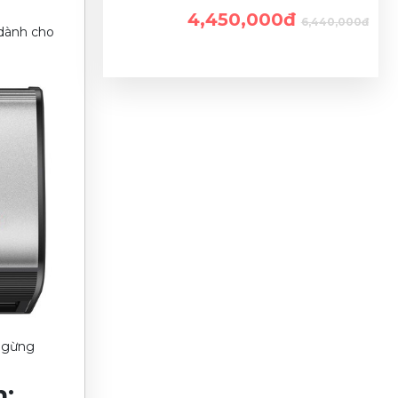
4,450,000đ
6,440,000đ
 dành cho
 ngừng
n: