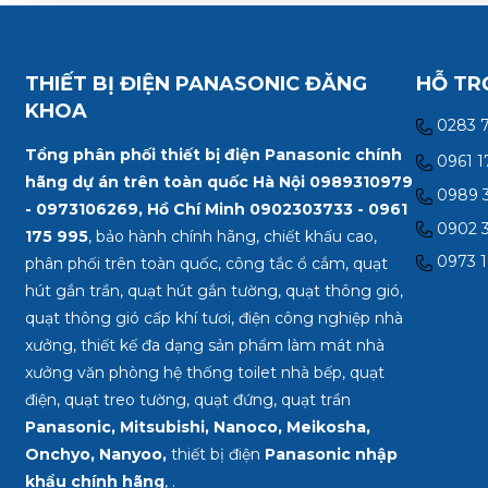
THIẾT BỊ ĐIỆN PANASONIC ĐĂNG
HỖ TR
KHOA
0283 
Tổng phân phối thiết bị điện Panasonic chính
0961 1
hãng dự án trên toàn quốc Hà Nội 0989310979
0989 3
- 0973106269, Hồ Chí Minh
0902303733 - 0961
0902 3
175 995
, bảo hành chính hãng, chiết khấu cao,
0973 1
phân phối trên toàn quốc, công tắc ổ cắm, quạt
hút gắn trần, quạt hút gắn tường, quạt thông gió,
quạt thông gió cấp khí tươi, điện công nghiệp nhà
xưởng, thiết kế đa dạng sản phẩm làm mát nhà
xưởng văn phòng hệ thống toilet nhà bếp, quạt
điện, quạt treo tường, quạt đứng, quạt trần
Panasonic, Mitsubishi, Nanoco, Meikosha,
Onchyo, Nanyoo,
thiết bị điện
Panasonic nhập
khẩu chính hãng
, .