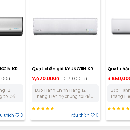
GJIN KR-
Quạt chắn gió KYUNGJIN KR-
Quạt chắn
1800
900
,000đ
7,420,000đ
10,710,000đ
3,860,00
ng 12
Bảo Hành Chính Hãng 12
Bảo Hành
Tháng Liên hệ chúng tôi để
Tháng Liên hệ chúng tôi để
ất cho dự
nhận báo giá tốt nhất cho dự
nhận báo 
án. Miền Bắc : 0989 310 979
án. Miền Bắc : 0989 310 979
- 0973 106 269 Miền Nam:
- 0973 106 269
u thích
0
Yêu thích
0
5 332
0902 303 733 – 0945 332
0902 303
980
980