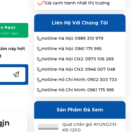
Giá cạnh tranh nhất thị trường
Liên Hệ Với Chúng Tôi
a Ngay
h toán ngay
Hotline Hà Nội: 0989 310 979
phẩm này hết
Hotline Hà Nội: 0961 175 995
t
Hotline Hà Nội CN2: 0973 106 269
Hotline Hà Nội CN2: 0946 007 048
Hotline Hồ Chí Minh: 0902 303 733
Hotline Hồ Chí Minh: 0961 175 995
Sản Phẩm Đã Xem
gjn
Quạt chắn gió KYUNGJIN
KR-1200