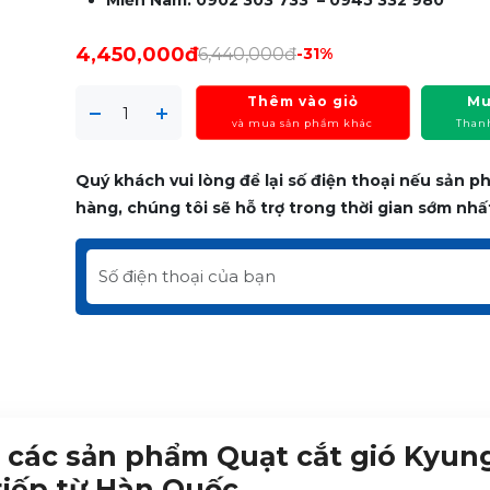
Miền Nam: 0902 303 733 – 0945 332 980
4,450,000đ
6,440,000đ
-31%
Thêm vào giỏ
Mu
và mua sản phẩm khác
Than
Quý khách vui lòng để lại số điện thoại nếu sản 
hàng, chúng tôi sẽ hỗ trợ trong thời gian sớm nhấ
ức các sản phẩm
Quạt cắt gió Kyun
iếp từ Hàn Quốc.