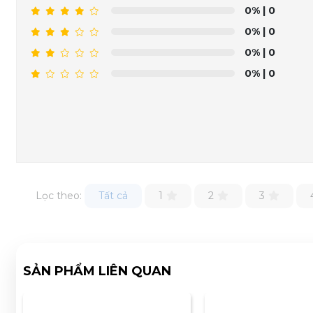
0%
| 0
0%
| 0
0%
| 0
0%
| 0
Lọc theo:
Tất cả
1
2
3
SẢN PHẨM LIÊN QUAN