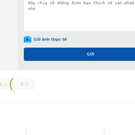
Gửi ảnh thực tế
GỬI
4
5