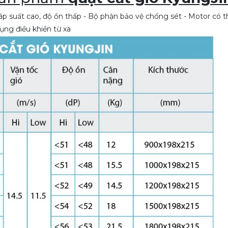
à áp suất cao, độ ồn thấp - Bộ phận bảo vệ chống sét - Motor có t
ụng điều khiển từ xa