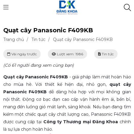
Quạt cây Panasonic F409KB
Trang chủ
/
Tin tức
/
Quạt cây Panasonic F409KB
Vài ngày trước
Lượt xem: 1986
Tin tức
(Có 61 người đang xem cùng bạn)
Quạt cây Panasonic F409KB
- giải pháp làm mát hoàn hảo
cho mùa hè. Với thiết kế hiện đại, nhỏ gọn,
quạt cây
Panasonic F409KB
dễ dàng hòa hợp với mọi không gian
nội thất. Động cơ bạc đạn cao cấp vận hành êm ái, bền bỉ,
mang đến luồng gió mát lạnh, sảng khoái. Nếu bạn đang tìm
kiếm một chiếc quạt cây chất lượng cao, Panasonic F409KB
được cung cấp tại
Công ty Thương mại Đăng Khoa
chính
là sự lựa chọn hoàn hảo.