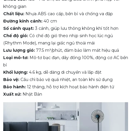
không gian
Chất liệu:
Nhựa ABS cao cấp, bền bỉ và chống va đập
Đường kính cánh:
40 cm
Số cánh quạt:
3 cánh, giúp lưu thông không khí tốt hơn
Chế độ gió:
Có chế độ gió theo nhịp sinh học lúc ngủ
(Rhythm Mode), mang lại giấc ngủ thoải mái
Lưu lượng gió:
77.5 m³/phút, đảm bảo làm mát hiệu quả
Loại mô-tơ:
Mô-tơ bạc đạn, dây đồng 100%, động cơ AC bền
bỉ
Khối lượng:
4.6 kg, dễ dàng di chuyển và lắp đặt
Bảo vệ:
Cầu chì bảo vệ quá nhiệt, an toàn khi sử dụng
Bảo hành:
12 tháng, hỗ trợ kích hoạt bảo hành điện tử
Xuất xứ:
Nhật Bản