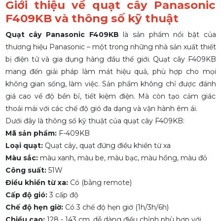
Giới thiệu về quạt cây Panasonic
F409KB và thông số kỹ thuật
Quạt cây Panasonic F409KB
là sản phẩm nổi bật của
thương hiệu Panasonic – một trong những nhà sản xuất thiết
bị điện tử và gia dụng hàng đầu thế giới. Quạt cây F409KB
mang đến giải pháp làm mát hiệu quả, phù hợp cho mọi
không gian sống, làm việc. Sản phẩm không chỉ được đánh
giá cao về độ bền bỉ, tiết kiệm điện. Mà còn tạo cảm giác
thoải mái với các chế độ gió đa dạng và vận hành êm ái.
Dưới đây là thông số kỹ thuật của quạt cây F409KB:
Mã sản phẩm:
F-409KB
Loại quạt:
Quạt cây, quạt đứng điều khiển từ xa
Màu sắc:
màu xanh, màu be, màu bạc, màu hồng, màu đỏ
Công suất:
51W
Điều khiển từ xa:
Có (bằng remote)
Cấp độ gió:
3 cấp độ
Chế độ hẹn giờ:
Có 3 chế độ hẹn giờ (1h/3h/6h)
Chiều cao:
128 - 143 cm, dễ dàng điều chỉnh phù hợp với