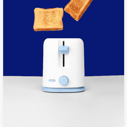
SUN 02, 2026
Top 5 mẫu tủ điện âm tường Panasonic
từ 4-24 module
SUN 02, 2026
Tại sao Aptomat Panasonic bị nhảy? 7
Cách sửa nhanh
SUN 02, 2026