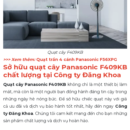
Quạt cây F409KB
>>> Xem thêm:
Quạt trần 4 cánh Panasonic F56XPG
Sở hữu quạt cây Panasonic F409KB
chất lượng tại Công ty Đăng Khoa
Quạt cây Panasonic F409KB
không chỉ là một thiết bị làm
mát, mà còn là một người bạn đồng hành đáng tin cậy trong
những ngày hè nóng bức. Để sở hữu chiếc quạt này với giá
cả ưu đãi và dịch vụ bảo hành tốt nhất, hãy đến ngay
Công
ty Đăng Khoa
. Chúng tôi cam kết mang đến cho bạn những
sản phẩm chất lượng và dịch vụ hoàn hảo.