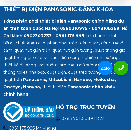
THIẾT BỊ ĐIỆN PANASONIC ĐĂNG KHOA
Tổng phân phối thiết bị điện Panasonic chính hãng dự
án trên toàn quốc Hà Nội 0989310979 - 0973106269, Hồ
Chí Minh
0902303733 - 0961 175 995
, bảo hành chính
hãng, chiết khấu cao, phân phối trên toàn quốc, công tắc ổ
cắm, quạt hút gắn trần, quạt hút gắn tường, quạt thông gió,
quạt thông gió cấp khí tươi, điện công nghiệp nhà xưởng,
thiết kế đa dạng sản phẩm làm mát nhà xưởng văn phòng hệ
thống toilet nhà bếp, quạt điện, quạt treo tường, quạt đứng,
quạt trần
Panasonic, Mitsubishi, Nanoco, Meikosha,
Onchyo, Nanyoo,
thiết bị điện
Panasonic nhập khẩu
chính hãng
, .
HỖ TRỢ TRỰC TUYẾN
0283 7010 089 HCM
0961 175 995 Mr Khang