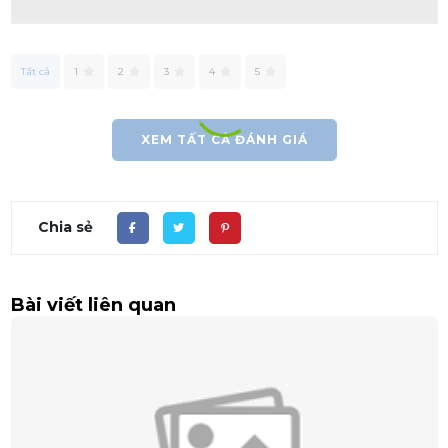
Tất cả
1
2
3
4
5
XEM TẤT CẢ ĐÁNH GIÁ
Chia sẻ
Bài viết liên quan