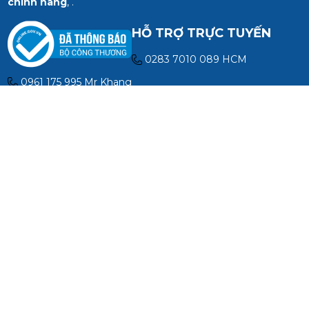
chính hãng
, .
HỖ TRỢ TRỰC TUYẾN
0283 7010 089 HCM
0961 175 995 Mr Khang
0989 310 979 Ms Huyền
0902 303 733 Mr Viên
0973 106 269 Mr Khương
ĐỊA CHỈ
Địa chỉ Hà Nội: Số 40B Ngõ 8 Đường Ngọc Hồi, P. Hoàng
Liệt, Tp. Hà Nội
Địa chỉ Hà Nội CN2: Số 85 Thượng Phúc, Đường Tả Thanh
Oai, Đại Thanh, Tp. Hà Nội
Địa chỉ Hồ Chí Minh : Số 28/33/7 Đường TX13, phường Thới