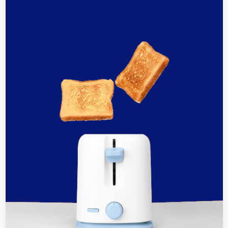
từ Đăng Khoa
SUN 02, 2026
Đánh giá CB chống giật Panasonic
(RCBO): Bảo vệ gia đình
SUN 02, 2026
Top 5 mẫu tủ điện âm tường Panasonic
từ 4-24 module
SUN 02, 2026
Tại sao Aptomat Panasonic bị nhảy? 7
Cách sửa nhanh
SUN 02, 2026