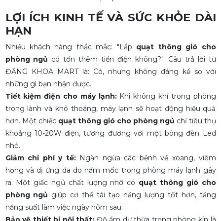
LỢI ÍCH KINH TẾ VÀ SỨC KHỎE DÀI
HẠN
Nhiều khách hàng thắc mắc: "Lắp
quạt thông gió cho
phòng ngủ
có tốn thêm tiền điện không?". Câu trả lời từ
ĐĂNG KHOA MART là: Có, nhưng không đáng kể so với
những gì bạn nhận được.
Tiết kiệm điện cho máy lạnh:
Khi không khí trong phòng
trong lành và khô thoáng, máy lạnh sẽ hoạt động hiệu quả
hơn. Một chiếc
quạt thông gió cho phòng ngủ
chỉ tiêu thụ
khoảng 10-20W điện, tương đương với một bóng đèn Led
nhỏ.
Giảm chi phí y tế:
Ngăn ngừa các bệnh về xoang, viêm
họng và dị ứng da do nấm mốc trong phòng máy lạnh gây
ra. Một giấc ngủ chất lượng nhờ có
quạt thông gió cho
phòng ngủ
giúp cơ thể tái tạo năng lượng tốt hơn, tăng
năng suất làm việc ngày hôm sau.
Bảo vệ thiết bị nội thất:
Độ ẩm dư thừa trong phòng kín là