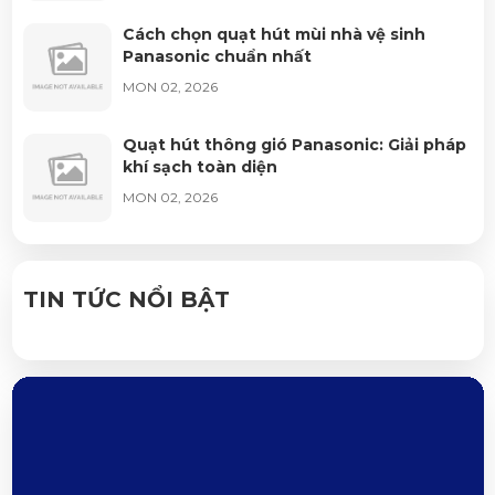
Cách chọn quạt hút mùi nhà vệ sinh
Panasonic chuẩn nhất
MON 02, 2026
Quạt hút thông gió Panasonic: Giải pháp
khí sạch toàn diện
MON 02, 2026
Giá Aptomat Panasonic mới nhất: Ưu đãi
chiết khấu cao
TIN TỨC NỔI BẬT
SUN 02, 2026
Có nên lắp chống sét Panasonic cho hộ
gia đình? Đăng Khoa
SUN 02, 2026
Ý nghĩa thông số CB Panasonic mới nhất