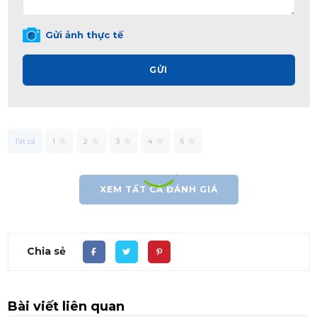
Gửi ảnh thực tế
GỬI
Tất cả
1
2
3
4
5
XEM TẤT CẢ ĐÁNH GIÁ
Chia sẻ
Bài viết liên quan