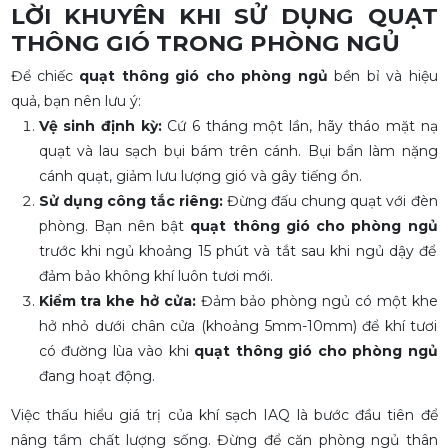
LỜI KHUYÊN KHI SỬ DỤNG QUẠT
THÔNG GIÓ TRONG PHÒNG NGỦ
Để chiếc
quạt thông gió cho phòng ngủ
bền bỉ và hiệu
quả, bạn nên lưu ý:
Vệ sinh định kỳ:
Cứ 6 tháng một lần, hãy tháo mặt nạ
quạt và lau sạch bụi bám trên cánh. Bụi bẩn làm nặng
cánh quạt, giảm lưu lượng gió và gây tiếng ồn.
Sử dụng công tắc riêng:
Đừng đấu chung quạt với đèn
phòng. Bạn nên bật
quạt thông gió cho phòng ngủ
trước khi ngủ khoảng 15 phút và tắt sau khi ngủ dậy để
đảm bảo không khí luôn tươi mới.
Kiểm tra khe hở cửa:
Đảm bảo phòng ngủ có một khe
hở nhỏ dưới chân cửa (khoảng 5mm-10mm) để khí tươi
có đường lùa vào khi
quạt thông gió cho phòng ngủ
đang hoạt động.
Việc thấu hiểu giá trị của khí sạch IAQ là bước đầu tiên để
nâng tầm chất lượng sống. Đừng để căn phòng ngủ thân