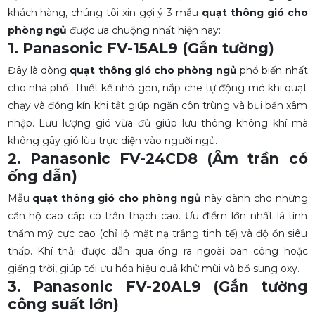
khách hàng, chúng tôi xin gợi ý 3 mẫu
quạt thông gió cho
phòng ngủ
được ưa chuộng nhất hiện nay:
1. Panasonic FV-15AL9 (Gắn tường)
Đây là dòng
quạt thông gió cho phòng ngủ
phổ biến nhất
cho nhà phố. Thiết kế nhỏ gọn, nắp che tự động mở khi quạt
chạy và đóng kín khi tắt giúp ngăn côn trùng và bụi bẩn xâm
nhập. Lưu lượng gió vừa đủ giúp lưu thông không khí mà
không gây gió lùa trực diện vào người ngủ.
2. Panasonic FV-24CD8 (Âm trần có
ống dẫn)
Mẫu
quạt thông gió cho phòng ngủ
này dành cho những
căn hộ cao cấp có trần thạch cao. Ưu điểm lớn nhất là tính
thẩm mỹ cực cao (chỉ lộ mặt nạ trắng tinh tế) và độ ồn siêu
thấp. Khí thải được dẫn qua ống ra ngoài ban công hoặc
giếng trời, giúp tối ưu hóa hiệu quả khử mùi và bổ sung oxy.
3. Panasonic FV-20AL9 (Gắn tường
công suất lớn)