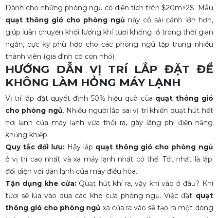
Dành cho những phòng ngủ có diện tích trên $20m^2$. Mẫu
quạt thông gió cho phòng ngủ
này có sải cánh lớn hơn,
giúp luân chuyển khối lượng khí tươi khổng lồ trong thời gian
ngắn, cực kỳ phù hợp cho các phòng ngủ tập trung nhiều
thành viên (gia đình có con nhỏ).
HƯỚNG DẪN VỊ TRÍ LẮP ĐẶT ĐỂ
KHÔNG LÀM HỎNG MÁY LẠNH
Vị trí lắp đặt quyết định 50% hiệu quả của
quạt thông gió
cho phòng ngủ
. Nhiều người lắp sai vị trí khiến quạt hút hết
hơi lạnh của máy lạnh vừa thổi ra, gây lãng phí điện năng
khủng khiếp.
Quy tắc đối lưu:
Hãy lắp
quạt thông gió cho phòng ngủ
ở vị trí cao nhất và xa máy lạnh nhất có thể. Tốt nhất là lắp
đối diện với dàn lạnh của máy điều hòa.
Tận dụng khe cửa:
Quạt hút khí ra, vậy khí vào ở đâu? Khí
tươi sẽ lùa vào qua các khe cửa phòng ngủ. Việc đặt
quạt
thông gió cho phòng ngủ
xa cửa ra vào sẽ tạo ra một dòng