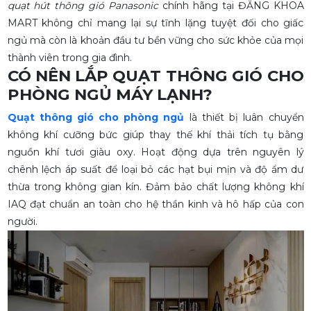
quạt hút thông gió Panasonic
chính hãng tại ĐĂNG KHOA
MART không chỉ mang lại sự tĩnh lặng tuyệt đối cho giấc
ngủ mà còn là khoản đầu tư bền vững cho sức khỏe của mọi
thành viên trong gia đình.
CÓ NÊN LẮP QUẠT THÔNG GIÓ CHO
PHÒNG NGỦ MÁY LẠNH?
Quạt thông gió cho phòng ngủ
là thiết bị luân chuyển
không khí cưỡng bức giúp thay thế khí thải tích tụ bằng
nguồn khí tươi giàu oxy. Hoạt động dựa trên nguyên lý
chênh lệch áp suất để loại bỏ các hạt bụi mịn và độ ẩm dư
thừa trong không gian kín. Đảm bảo chất lượng không khí
IAQ đạt chuẩn an toàn cho hệ thần kinh và hô hấp của con
người.