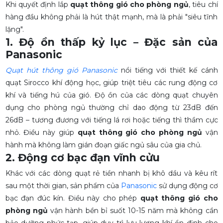
Khi quyết định lắp
quạt thông gió cho phòng ngủ
, tiêu chí
hàng đầu không phải là hút thật mạnh, mà là phải "siêu tĩnh
lặng".
1. Độ ồn thấp kỷ lục – Đặc sản của
Panasonic
Quạt hút thông gió Panasonic
nổi tiếng với thiết kế cánh
quạt Sirocco khí động học, giúp triệt tiêu các rung động cơ
khí và tiếng hú của gió. Độ ồn của các dòng quạt chuyên
dụng cho phòng ngủ thường chỉ dao động từ 23dB đến
26dB – tương đương với tiếng lá rơi hoặc tiếng thì thầm cực
nhỏ. Điều này giúp
quạt thông gió cho phòng ngủ
vận
hành mà không làm gián đoạn giấc ngủ sâu của gia chủ.
2. Động cơ bạc đạn vĩnh cửu
Khác với các dòng quạt rẻ tiền nhanh bị khô dầu và kêu rít
sau một thời gian, sản phẩm của
Panasonic
sử dụng động cơ
bạc đạn đúc kín. Điều này cho phép
quạt thông gió cho
phòng ngủ
vận hành bền bỉ suốt 10-15 năm mà không cần