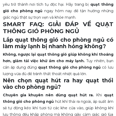
yêu trở thành nơi tích tụ độc hại. Hãy trang bị
quạt thông
gió cho phòng ngủ
ngay hôm nay để tận hưởng những
giấc ngủ thật sự trọn vẹn và khỏe mạnh.
SMART FAQ: GIẢI ĐÁP VỀ QUẠT
THÔNG GIÓ PHÒNG NGỦ
Lắp quạt thông gió cho phòng ngủ có
làm máy lạnh bị nhanh hỏng không?
Không, ngược lại quạt thông gió giúp không khí thoáng
hơn, giảm tải việc khử ẩm cho máy lạnh.
Tuy nhiên, bạn
cần áp dụng đúng
quạt thông gió cho phòng ngủ
có lưu
lượng vừa đủ để tránh thất thoát nhiệt quá lớn.
Nên chọn quạt hút ra hay quạt thổi
vào cho phòng ngủ?
Chuyên gia khuyên nên dùng quạt hút ra.
Khi
quạt
thông gió cho phòng ngủ
hút khí thải ra ngoài, áp suất âm
sẽ tự động kéo khí tươi từ các khe cửa vào, giúp không khí
lưu thông đều khắp phòng mà không gây cảm giác gió lùa