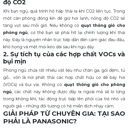
độ CO2
Khi bạn ngủ, quá trình hô hấp thải ra khí CO2 liên tục. Trong
một căn phòng đóng kín để giữ hơi lạnh, nồng độ CO2 sẽ
tăng vọt sau mỗi giờ. Nếu không có
quạt thông gió cho
phòng ngủ
, cơ thể bạn sẽ phải hít lại chính lượng khí thải
này. Đây là nguyên nhân trực tiếp dẫn đến cảm giác đau đầu,
khô họng và mệt mỏi kéo dài sau khi ngủ dậy.
2. Sự tích tụ của các hợp chất VOCs và
bụi mịn
Phòng ngủ chứa rất nhiều vật liệu như chăn ga, gối đệm, tủ
gỗ... vốn là nơi phát thải các hợp chất hữu cơ dễ bay hơi
(VOCs) và bụi vải. Không có
quạt thông gió cho phòng
ngủ
, các chất này không được đẩy ra ngoài mà sẽ lơ lửng
trong không khí, tác động trực tiếp lên phổi của trẻ nhỏ và
người già – những đối tượng có hệ miễn dịch nhạy cảm.
GIẢI PHÁP TỪ CHUYÊN GIA: TẠI SAO
PHẢI LÀ PANASONIC?