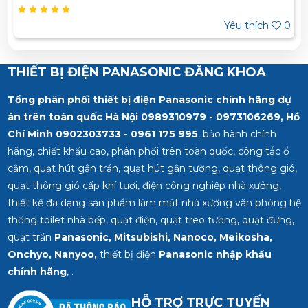
332 980
Yêu thích
0
THIẾT BỊ ĐIỆN PANASONIC ĐĂNG KHOA
Tổng phân phối thiết bị điện Panasonic chính hãng dự
án trên toàn quốc Hà Nội 0989310979 - 0973106269, Hồ
Chí Minh
0902303733 - 0961 175 995
, bảo hành chính
hãng, chiết khấu cao, phân phối trên toàn quốc, công tắc ổ
cắm, quạt hút gắn trần, quạt hút gắn tường, quạt thông gió,
quạt thông gió cấp khí tươi, điện công nghiệp nhà xưởng,
thiết kế đa dạng sản phẩm làm mát nhà xưởng văn phòng hệ
thống toilet nhà bếp, quạt điện, quạt treo tường, quạt đứng,
quạt trần
Panasonic, Mitsubishi, Nanoco, Meikosha,
Onchyo, Nanyoo,
thiết bị điện
Panasonic nhập khẩu
chính hãng
, .
HỖ TRỢ TRỰC TUYẾN