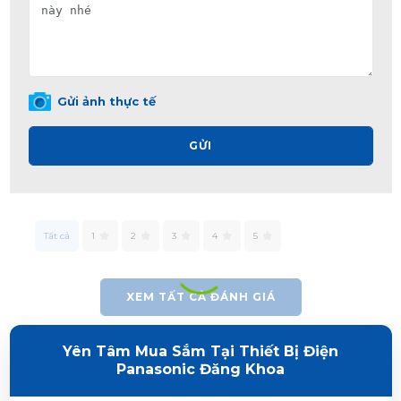
Gửi ảnh thực tế
GỬI
Tất cả
1
2
3
4
5
XEM TẤT CẢ ĐÁNH GIÁ
Yên Tâm Mua Sắm Tại Thiết Bị Điện
Panasonic Đăng Khoa