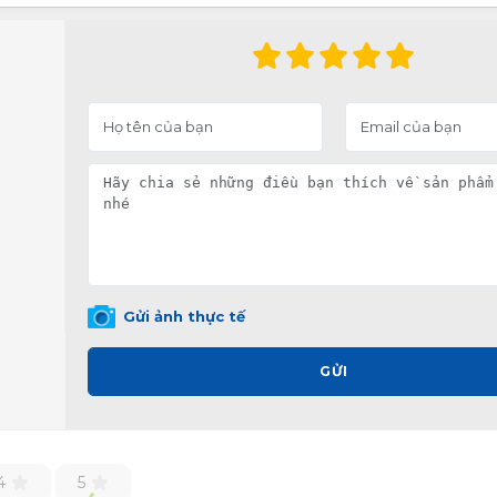
Gửi ảnh thực tế
GỬI
4
5