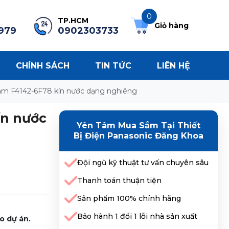
0
TP.HCM
Giỏ hàng
979
0902303733
CHÍNH SÁCH
TIN TỨC
LIÊN HỆ
m F4142-6F78 kín nước dạng nghiêng
ín nước
Yên Tâm Mua Sắm Tại Thiết
Bị Điện Panasonic Đăng Khoa
Đội ngũ kỹ thuật tư vấn chuyên sâu
Thanh toán thuận tiện
Sản phẩm 100% chính hãng
Bảo hành 1 đổi 1 lỗi nhà sản xuất
o dự án.