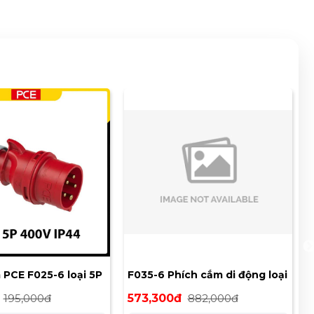
 PCE F025-6 loại 5P
F035-6 Phích cắm di động loại
44
kín nước 63A 5P 400V 6H IP67
195,000đ
573,300đ
882,000đ
PCE