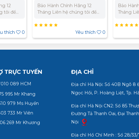
ng 12
Bảo Hành Chính Hãng 12
Bảo Hành
 tôi để
Tháng Liên hệ chúng tôi để
Tháng Liê
ất cho dự
nhận báo giá tốt nhất cho dự
nhận báo 
9 310 979
án. Miền Bắc : 0989 310
án. Miền 
n Nam:
979 – 0973 106 269 Miền
– 0973 10
u thích
0
Yêu thích
0
5 332 980
Nam: 0902 303 733 – 0945
Nam: 090
332 980
332 980
Ợ TRỰC TUYẾN
ĐỊA CHỈ
7010 089 HCM
Địa chỉ Hà Nội: Số 40B Ngõ 8
Ngọc Hồi, P. Hoàng Liệt, Tp. H
75 995 Mr Khang
10 979 Ms Huyền
Địa chỉ Hà Nội CN2: Số 85 Thư
03 733 Mr Viên
Đường Tả Thanh Oai, Đại Thanh
Nội
06 269 Mr Khương
Địa chỉ Hồ Chí Minh : Số 28/3