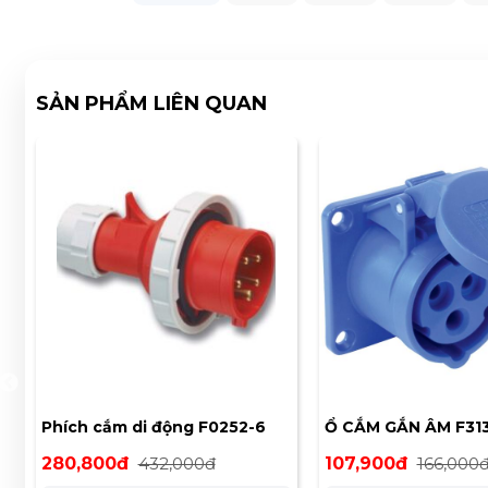
SẢN PHẨM LIÊN QUAN
)
Phích cắm di động F0252-6
Ổ CẮM GẮN ÂM F313
loại kín nước IP67 PCE 32A 5P
KHÔNG KÍN NƯỚC 
280,800đ
432,000đ
107,900đ
166,000
400V
THẲNG (IP44)