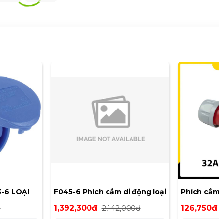
-6 LOẠI
F045-6 Phích cắm di động loại
Phích cắm
DẠNG
kín nước 125A 5P 400V 6H
32A 6H IP
đ
1,392,300đ
2,142,000đ
126,750đ
IP67