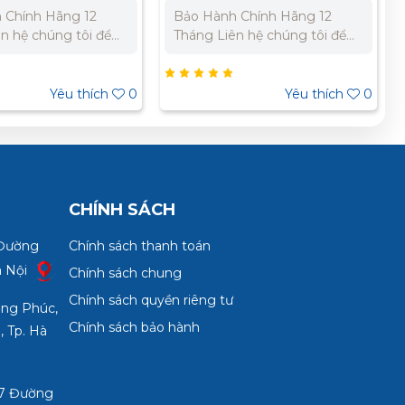
 Chính Hãng 12
Bảo Hành Chính Hãng 12
n hệ chúng tôi để
Tháng Liên hệ chúng tôi để
giá tốt nhất cho dự
nhận báo giá tốt nhất cho dự
Bắc : 0989 310 979
án. Miền Bắc : 0989 310
6 269 Miền
979 – 0973 106 269 Miền
Yêu thích
0
Yêu thích
0
2 303 733 – 0945
Nam: 0902 303 733 – 0945
332 980
CHÍNH SÁCH
 Đường
Chính sách thanh toán
à Nội
Chính sách chung
Chính sách quyền riêng tư
ợng Phúc,
Chính sách bảo hành
, Tp. Hà
3/7 Đường