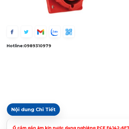
Hotline:
0989310979
Nội dung Chi Tiết
Ổ cắm gắn âm kín nước dạng nghiêng PCE F4142-6F