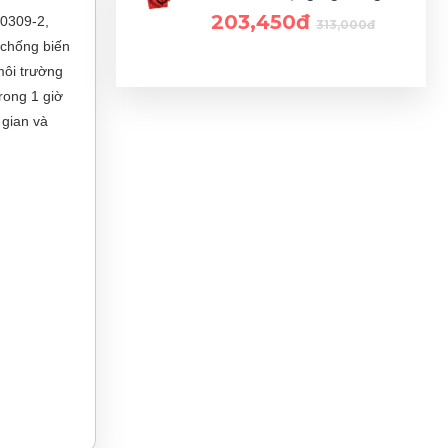
203,450đ
60309-2,
313,000đ
 chống biến
môi trường
rong 1 giờ
 gian và