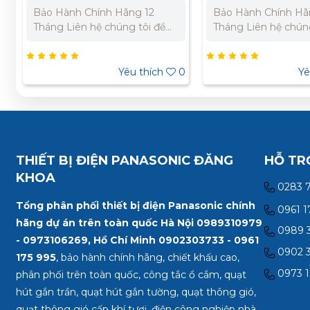
Bảo Hành Chính Hãng 12
Bảo Hành Chính Hã
Tháng Liên hệ chúng tôi để
Tháng Liên hệ chúng
nhận báo giá tốt nhất cho dự
nhận báo giá tốt nh
án. Miền Bắc : 0989 310
án. Miền Bắc : 098
979 – 0973 106 269 Miền
– 0973 106 269 Miề
0
Yêu thích
0
Yê
Nam: 0902 303 733 – 0945
0902 303 733 – 094
332 980
THIẾT BỊ ĐIỆN PANASONIC ĐĂNG
HỖ TR
KHOA
0283 
Tổng phân phối thiết bị điện Panasonic chính
0961 1
hãng dự án trên toàn quốc Hà Nội 0989310979
0989 3
- 0973106269, Hồ Chí Minh
0902303733 - 0961
0902 3
175 995
, bảo hành chính hãng, chiết khấu cao,
0973 1
phân phối trên toàn quốc, công tắc ổ cắm, quạt
hút gắn trần, quạt hút gắn tường, quạt thông gió,
quạt thông gió cấp khí tươi, điện công nghiệp nhà