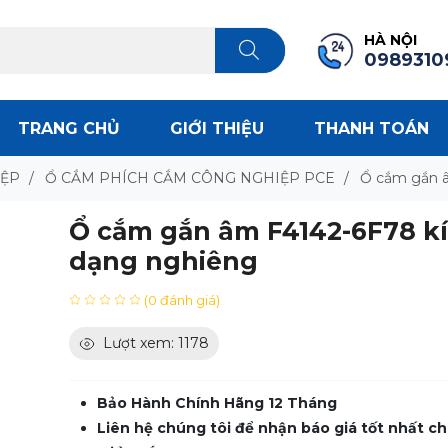
HÀ NỘI
0989310
TRANG CHỦ
GIỚI THIỆU
THANH TOÁN
IỆP
/
Ổ CẮM PHÍCH CẮM CÔNG NGHIỆP PCE
/
Ổ cắm gắn â
Ổ cắm gắn âm F4142-6F78 k
dạng nghiêng
(0 đánh giá)
Lượt xem: 1178
Bảo Hành Chính Hãng 12 Tháng
Liên hệ chúng tôi để nhận báo giá tốt nhất ch