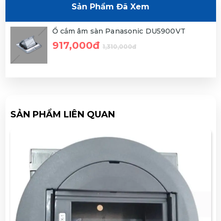
Sản Phẩm Đã Xem
Ổ cắm âm sàn Panasonic DU5900VT
917,000đ
1,310,000đ
SẢN PHẨM LIÊN QUAN