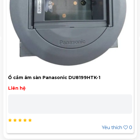
-1
Ổ cắm âm sàn Panasonic DU5900VT
917,000đ
1,310,000đ
Bảo Hành Chính Hãng 12 Tháng Liên hệ chúng tôi để
nhận báo giá tốt nhất cho dự án. Miền Bắc : 0989 310
979 – 0973 106 269 Miền Nam: 0902 303 733 – 0945
332 980
Yêu thích
0