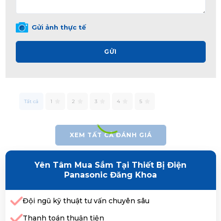
Gửi ảnh thực tế
GỬI
Tất cả
1
2
3
4
5
XEM TẤT CẢ ĐÁNH GIÁ
Yên Tâm Mua Sắm Tại Thiết Bị Điện
Panasonic Đăng Khoa
Đội ngũ kỹ thuật tư vấn chuyên sâu
Thanh toán thuận tiện