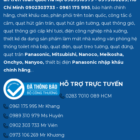
Chí Minh
0902303733 - 0961 175 995
, bảo hành chính
hãng, chiết khấu cao, phân phối trên toàn quốc, công tắc ổ
cắm, quạt hút gắn trần, quạt hút gắn tường, quạt thông gió,
quạt thông gió cấp khí tươi, điện công nghiệp nhà xưởng,
thiết kế đa dạng sản phẩm làm mát nhà xưởng văn phòng hệ
thống toilet nhà bếp, quạt điện, quạt treo tường, quạt đứng,
quạt trần
Panasonic, Mitsubishi, Nanoco, Meikosha,
Onchyo, Nanyoo,
thiết bị điện
Panasonic nhập khẩu
chính hãng
, .
HỖ TRỢ TRỰC TUYẾN
0283 7010 089 HCM
0961 175 995 Mr Khang
0989 310 979 Ms Huyền
0902 303 733 Mr Viên
0973 106 269 Mr Khương