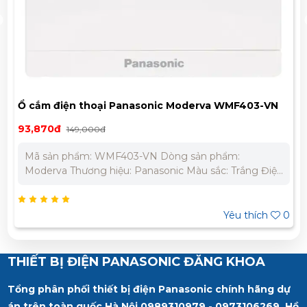
Ổ cắm điện thoại Panasonic Moderva WMF403-VN
93,870đ
149,000đ
Mã sản phẩm: WMF403-VN Dòng sản phẩm:
Moderva Thương hiệu: Panasonic Màu sắc: Trắng Điện
áp: 220-240V Tiêu chuẩn: IEC 60669-1 Bảo Hành
Chính Hãng 12 Tháng Liên hệ chúng tôi để nhận báo
giá tốt nhất cho dự án. Miền Bắc : 0989 310 979 –
Yêu thích
0
0973 106 269 Miền Nam: 0902 303 733 – 0945 332
980
THIẾT BỊ ĐIỆN PANASONIC ĐĂNG KHOA
Tổng phân phối thiết bị điện Panasonic chính hãng dự
án trên toàn quốc Hà Nội 0989310979 - 0973106269, Hồ