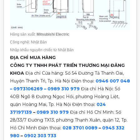
Hãng sản xuất:
Mitsubishi Electric
Công nghệ: Nhật Bản
Nhập khẩu nguyên chiếc từ Nhật Bản
ĐỊA CHỈ MUA HÀNG
CÔNG TY TNHH PHÁT TRIỂN THƯƠNG MẠI ĐĂNG
KHOA
Địa chỉ Cửa hàng: Số 54 Đường Tả Thanh Oai,
Huyện Thanh Trì, Tp. Hà Nội
Điện thoại:
0946 007 048
– 0973106269 – 0989 310 979
Địa chỉ Hà Nội: Số
40B Ngõ 8 Đường Ngọc Hồi, phường Hoàng Liệt,
quận Hoàng Mai, Tp. Hà Nội
Điện thoại:
024
37197139
–
0989 310 979
Địa chỉ Hồ Chí Minh: Số
28/33/7 Đường TX13, phường Thạnh Xuân, quận 12, Tp.
Hồ Chí Minh Điện thoại:
028 3701 0089
–
0945 332
980
–
0902 303 733