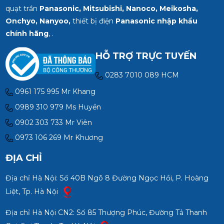
quạt trần
Panasonic, Mitsubishi, Nanoco, Meikosha,
Onchyo, Nanyoo,
thiết bị điện
Panasonic nhập khẩu
chính hãng
, .
HỖ TRỢ TRỰC TUYẾN
0283 7010 089 HCM
0961 175 995 Mr Khang
0989 310 979 Ms Huyền
0902 303 733 Mr Viên
0973 106 269 Mr Khương
ĐỊA CHỈ
Địa chỉ Hà Nội: Số 40B Ngõ 8 Đường Ngọc Hồi, P. Hoàng
Liệt, Tp. Hà Nội
Địa chỉ Hà Nội CN2: Số 85 Thượng Phúc, Đường Tả Thanh