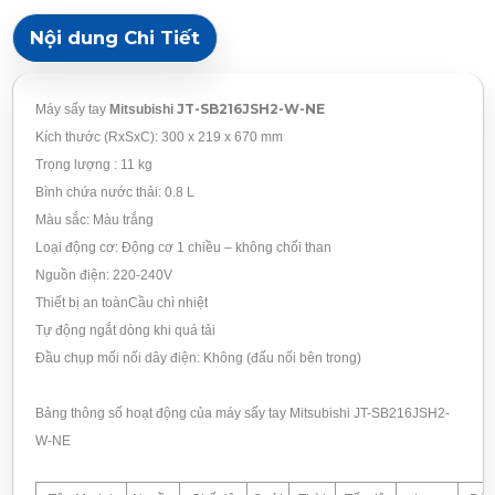
Nội dung Chi Tiết
JT-SB216JSH2-W-NE
Máy sấy tay
Mitsubishi
Kích thước (RxSxC): 300 x 219 x 670 mm
Trọng lượng : 11 kg
Bình chứa nước thải: 0.8 L
Màu sắc: Màu trắng
Loại động cơ: Động cơ 1 chiều – không chổi than
Nguồn điện: 220-240V
Thiết bị an toànCầu chì nhiệt
Tự động ngắt dòng khi quá tải
Đầu chụp mối nối dây điện: Không (đấu nối bên trong)
Bảng thông số hoạt động của máy sấy tay Mitsubishi JT-SB216JSH2-
W-NE