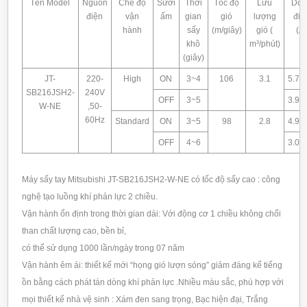
Tên Model
Nguồn
Chế độ
Sưởi
Thời
Tốc độ
Lưu
Dòn
điện
vận
ấm
gian
gió
lượng
điệ
hành
sấy
(m/giây)
gió (
(A)
khô
m³/phút)
(giây)
JT-
220-
High
ON
3~4
106
3.1
5.7~
SB216JSH2-
240V
OFF
3~5
3.9~
W-NE
,50-
60Hz
Standard
ON
3~5
98
2.8
4.9~
OFF
4~6
3.0~
Máy sấy tay Mitsubishi JT-SB216JSH2-W-NE có tốc độ sấy cao : công
nghệ tạo luồng khí phản lực 2 chiều.
Vận hành ổn định trong thời gian dài: Với động cơ 1 chiều không chổi
than chất lượng cao, bền bỉ,
có thể sử dụng 1000 lần/ngày trong 07 năm
Vận hành êm ái: thiết kế mới “họng gió lượn sóng” giảm đáng kể tiếng
ồn bằng cách phát tán dòng khí phản lực .Nhiều màu sắc, phù hợp với
mọi thiết kế nhà vệ sinh : Xám đen sang trọng, Bạc hiện đại, Trắng