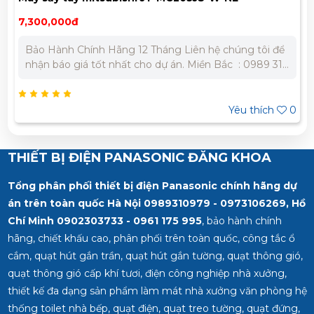
7,300,000đ
Bảo Hành Chính Hãng 12 Tháng Liên hệ chúng tôi để
nhận báo giá tốt nhất cho dự án. Miền Bắc : 0989 310
979 - 0973 106 269 Miền Nam: 0902 303 733 – 0945
332 980
Yêu thích
0
THIẾT BỊ ĐIỆN PANASONIC ĐĂNG KHOA
Tổng phân phối thiết bị điện Panasonic chính hãng dự
án trên toàn quốc Hà Nội 0989310979 - 0973106269, Hồ
Chí Minh
0902303733 - 0961 175 995
, bảo hành chính
hãng, chiết khấu cao, phân phối trên toàn quốc, công tắc ổ
cắm, quạt hút gắn trần, quạt hút gắn tường, quạt thông gió,
quạt thông gió cấp khí tươi, điện công nghiệp nhà xưởng,
thiết kế đa dạng sản phẩm làm mát nhà xưởng văn phòng hệ
thống toilet nhà bếp, quạt điện, quạt treo tường, quạt đứng,