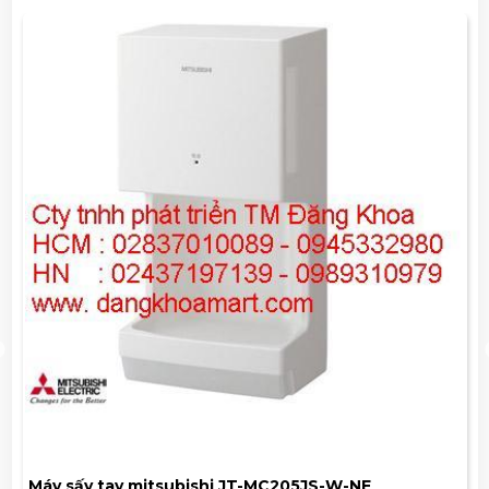
Máy sấy tay mitsubishi JT-MC205JS-W-NE