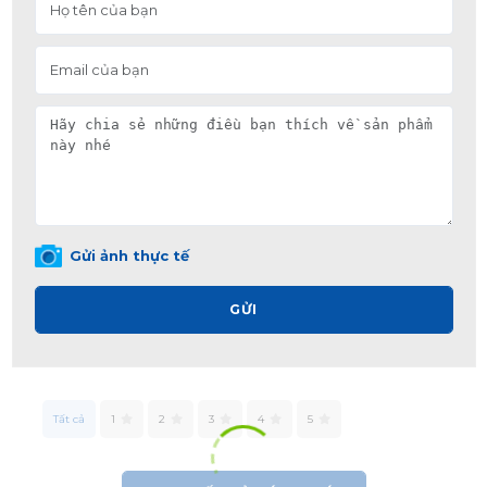
Gửi ảnh thực tế
GỬI
Tất cả
1
2
3
4
5