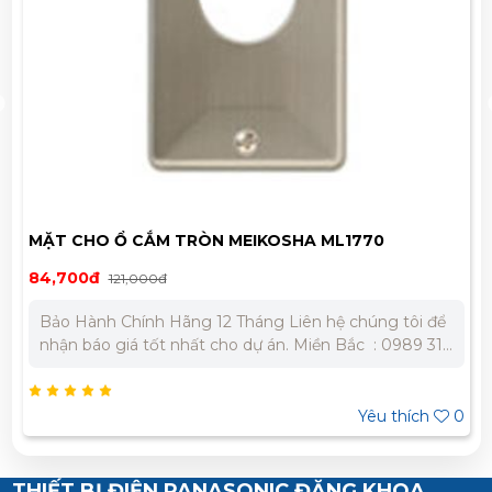
MẶT CHO Ổ CẮM TRÒN MEIKOSHA ML1770
84,700đ
121,000đ
Bảo Hành Chính Hãng 12 Tháng Liên hệ chúng tôi để
nhận báo giá tốt nhất cho dự án. Miền Bắc : 0989 310
979 – 0973 106 269 Miền Nam: 0902 303 733 – 0945
332 980
Yêu thích
0
THIẾT BỊ ĐIỆN PANASONIC ĐĂNG KHOA