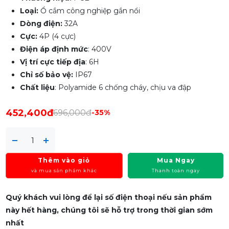
Loại:
Ổ cắm công nghiệp gắn nổi
Dòng điện:
32A
Cực:
4P (4 cực)
Điện áp định mức
: 400V
Vị trí cực tiếp địa
: 6H
Chỉ số bảo vệ:
IP67
Chất liệu
: Polyamide 6 chống cháy, chịu va đập
452,400đ
696,000đ
-35%
Thêm vào giỏ
Mua Ngay
và mua sản phẩm khác
Thanh toán ngay
Quý khách vui lòng để lại số điện thoại nếu sản phẩm
này hết hàng, chúng tôi sẽ hỗ trợ trong thời gian sớm
nhất