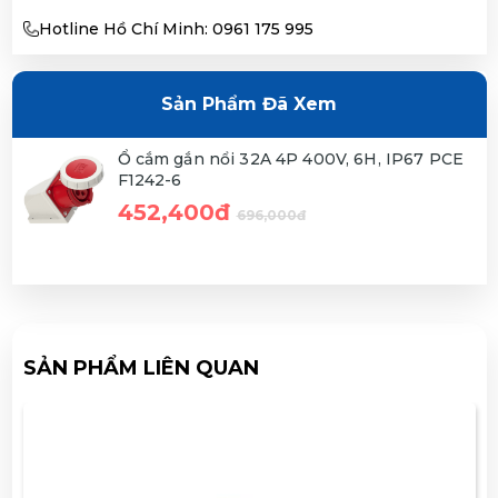
Hotline Hồ Chí Minh: 0961 175 995
Sản Phẩm Đã Xem
Ổ cắm gắn nổi 32A 4P 400V, 6H, IP67 PCE
F1242-6
452,400đ
696,000đ
SẢN PHẨM LIÊN QUAN