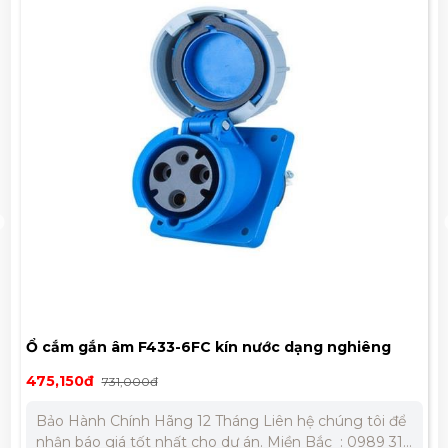
 gắn âm F433-6FC kín nước dạng nghiêng
Đế nổi P
50đ
67,600đ
731,000đ
Hành Chính Hãng 12 Tháng Liên hệ chúng tôi để
Bảo Hàn
báo giá tốt nhất cho dự án. Miền Bắc : 0989 310
nhận báo