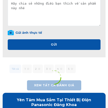
Gửi ảnh thực tế
GỬI
Tất cả
1
2
3
4
5
XEM TẤT CẢ ĐÁNH GIÁ
Yên Tâm Mua Sắm Tại Thiết Bị Điện
Panasonic Đăng Khoa