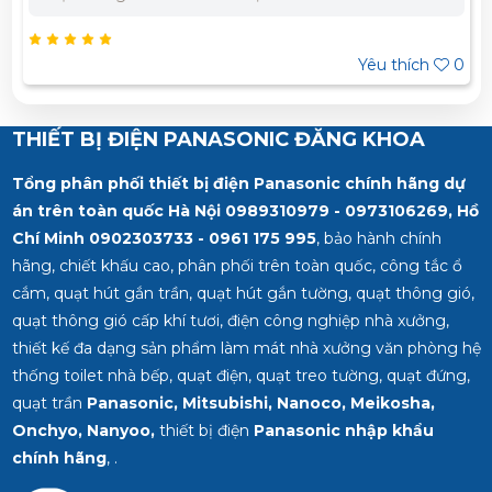
– 0973 106 269 Miền Nam: 0902 303 733 – 0945
979 – 0
980
332 980
Yêu thích
0
THIẾT BỊ ĐIỆN PANASONIC ĐĂNG KHOA
Tổng phân phối thiết bị điện Panasonic chính hãng dự
án trên toàn quốc Hà Nội 0989310979 - 0973106269, Hồ
Chí Minh
0902303733 - 0961 175 995
, bảo hành chính
hãng, chiết khấu cao, phân phối trên toàn quốc, công tắc ổ
cắm, quạt hút gắn trần, quạt hút gắn tường, quạt thông gió,
quạt thông gió cấp khí tươi, điện công nghiệp nhà xưởng,
thiết kế đa dạng sản phẩm làm mát nhà xưởng văn phòng hệ
thống toilet nhà bếp, quạt điện, quạt treo tường, quạt đứng,
quạt trần
Panasonic, Mitsubishi, Nanoco, Meikosha,
Onchyo, Nanyoo,
thiết bị điện
Panasonic nhập khẩu
chính hãng
, .