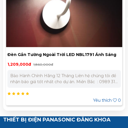
Đèn Gắn Tường Ngoài Trời LED NBL1791 Ánh Sáng
Vàng
1,209,000đ
1,860,000đ
Bảo Hành Chính Hãng 12 Tháng Liên hệ chúng tôi để
nhận báo giá tốt nhất cho dự án. Miền Bắc : 0989 310
979 - 0973 106 269 Miền Nam: 0902 303 733 – 0945
332 980
Yêu thích
0
THIẾT BỊ ĐIỆN PANASONIC ĐĂNG KHOA