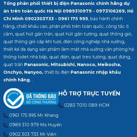
Tổng phân phối thiết bị điện Panasonic chính hãng dự
án trên toàn quốc Hà Nội 0989310979 - 0973106269, Hồ
Chí Minh
0902303733 - 0961 175 995
, bảo hành chính
hãng, chiết khấu cao, phân phối trên toàn quốc, công tắc ổ
cắm, quạt hút gắn trần, quạt hút gắn tường, quạt thông gió,
quạt thông gió cấp khí tươi, điện công nghiệp nhà xưởng,
thiết kế đa dạng sản phẩm làm mát nhà xưởng văn phòng hệ
thống toilet nhà bếp, quạt điện, quạt treo tường, quạt đứng,
quạt trần
Panasonic, Mitsubishi, Nanoco, Meikosha,
Onchyo, Nanyoo,
thiết bị điện
Panasonic nhập khẩu
chính hãng
, .
HỖ TRỢ TRỰC TUYẾN
0283 7010 089 HCM
0961 175 995 Mr Khang
0989 310 979 Ms Huyền
0902 303 733 Mr Viên