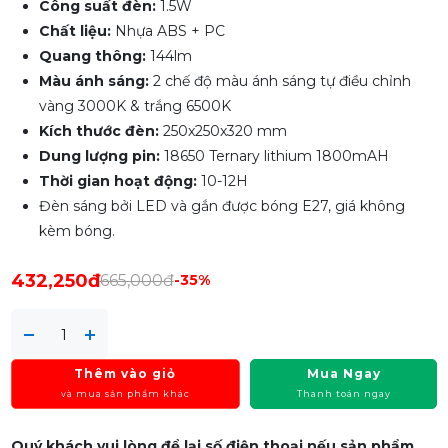
Công suất đèn:
1.5W
Chất liệu:
Nhựa ABS + PC
Quang thông:
144lm
Màu ánh sáng:
2 chế độ màu ánh sáng tự điều chỉnh
vàng 3000K & trắng 6500K
Kích thước đèn:
250x250x320 mm
Dung lượng pin:
18650 Ternary lithium 1800mAH
Thời gian hoạt động:
10-12H
Đèn sáng bởi LED và gắn được bóng E27, giá không
kèm bóng.
432,250đ
665,000đ
-35%
Thêm vào giỏ
Mua Ngay
và mua sản phẩm khác
Thanh toán ngay
Quý khách vui lòng để lại số điện thoại nếu sản phẩm