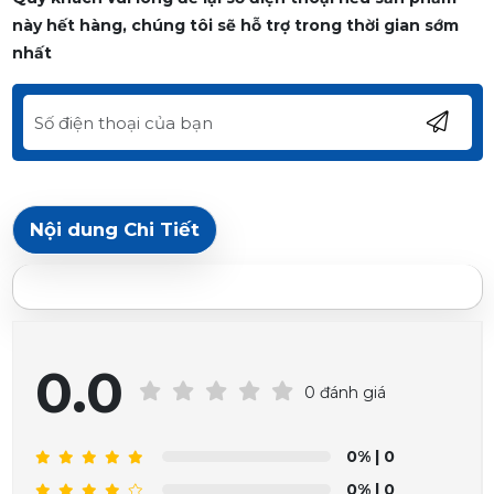
này hết hàng, chúng tôi sẽ hỗ trợ trong thời gian sớm
nhất
Nội dung Chi Tiết
0.0
0 đánh giá
0%
| 0
0%
| 0