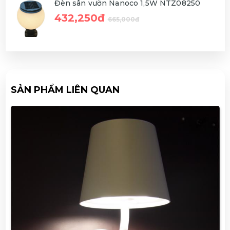
Đèn sân vườn Nanoco 1,5W NTZ08250
432,250đ
665,000đ
SẢN PHẨM LIÊN QUAN