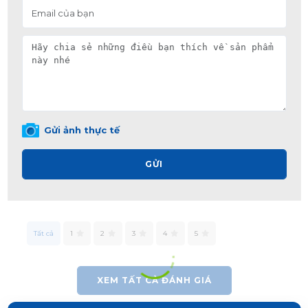
Gửi ảnh thực tế
GỬI
Tất cả
1
2
3
4
5
XEM TẤT CẢ ĐÁNH GIÁ