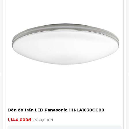
nasonic HH-LA1038CC88
Đèn ốp trần Led Panas
1,657,000đ
2,550,000đ