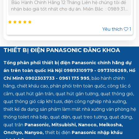
n hệ chúng tôi để
Bảo Hành Chính Hãng 12 Tháng Liên hệ
Miền Bắc : 0989 310
nhận báo giá tốt nhất cho dự án. Miền 
979 - 0973 106 269 Miền Nam: 0902 303 733 – 0945
332 980
Yêu thích
1
THIẾT BỊ ĐIỆN PANASONIC ĐĂNG KHOA
Tổng phân phối thiết bị điện Panasonic chính hãng dự
án trên toàn quốc Hà Nội 0989310979 - 0973106269, Hồ
Chí Minh
0902303733 - 0961 175 995
, bảo hành chính
hãng, chiết khấu cao, phân phối trên toàn quốc, công tắc ổ
cắm, quạt hút gắn trần, quạt hút gắn tường, quạt thông gió,
quạt thông gió cấp khí tươi, điện công nghiệp nhà xưởng,
thiết kế đa dạng sản phẩm làm mát nhà xưởng văn phòng hệ
thống toilet nhà bếp, quạt điện, quạt treo tường, quạt đứng,
quạt trần
Panasonic, Mitsubishi, Nanoco, Meikosha,
Onchyo, Nanyoo,
thiết bị điện
Panasonic nhập khẩu