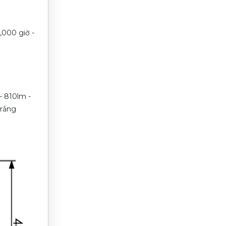
,000 giờ -
- 810lm -
trắng