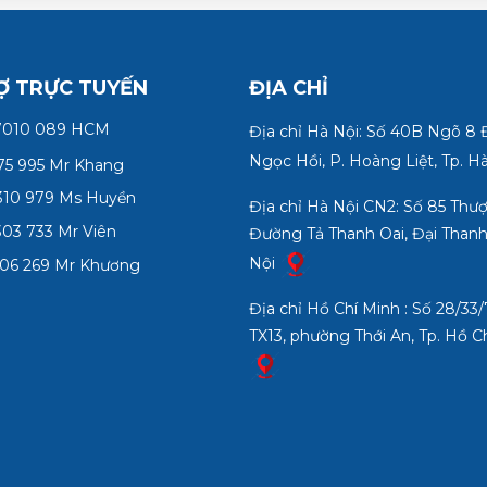
Ợ TRỰC TUYẾN
ĐỊA CHỈ
7010 089 HCM
Địa chỉ Hà Nội: Số 40B Ngõ 8
Ngọc Hồi, P. Hoàng Liệt, Tp. H
75 995 Mr Khang
10 979 Ms Huyền
Địa chỉ Hà Nội CN2: Số 85 Thư
03 733 Mr Viên
Đường Tả Thanh Oai, Đại Thanh
Nội
06 269 Mr Khương
Địa chỉ Hồ Chí Minh : Số 28/3
TX13, phường Thới An, Tp. Hồ C