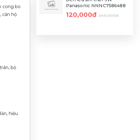
Panasonic NNNC7586488
èn cong bo
120,000đ
, căn hộ
240,000đ
trần, bộ
Bản, hiệu