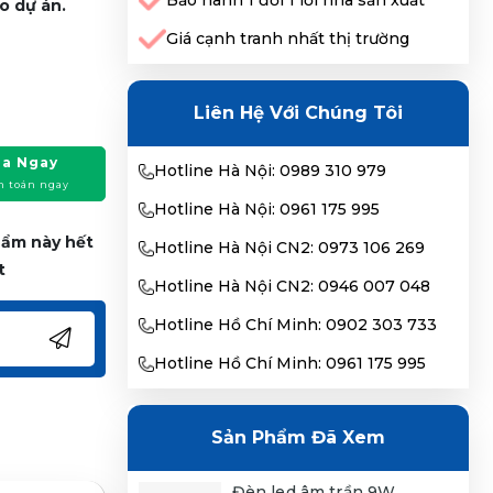
Bảo hành 1 đổi 1 lỗi nhà sản xuất
o dự án.
Giá cạnh tranh nhất thị trường
Liên Hệ Với Chúng Tôi
a Ngay
Hotline Hà Nội: 0989 310 979
h toán ngay
Hotline Hà Nội: 0961 175 995
phẩm này hết
Hotline Hà Nội CN2: 0973 106 269
t
Hotline Hà Nội CN2: 0946 007 048
Hotline Hồ Chí Minh: 0902 303 733
Hotline Hồ Chí Minh: 0961 175 995
Sản Phẩm Đã Xem
Đèn led âm trần 9W