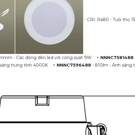
- CRI: Ra80 - Tuổi thọ 15
5mmm - Các dòng đèn led với công suất 9W
+
NNNC7581488
 sáng trung tính 4000K
+
NNNC7596488
- 810lm - Ánh sáng 