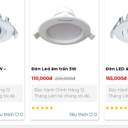
rần 5W
Đèn LED âm trần 7W –
Đèn 
P71259 5W
NNNC7624188 (Điều Chỉnh
Pana
,000đ
155,000đ
310,000đ
250
Góc Chiếu)
nh Hãng 12
Bảo Hành Chính Hãng 12
Bảo
Tháng Liên hệ chúng tôi để
Tháng Liên hệ c
tốt nhất cho dự
nhận báo giá tốt nhất cho dự
nhậ
án. Miền Bắc : 0989 310 979
án. Miền Bắc : 0989 310 979
am:
- 0973 106 269 Miền Nam:
- 0973
Yêu thích
0
Yêu thích
0
 – 0945 332
0902 303 733 – 0945 332
090
980
98