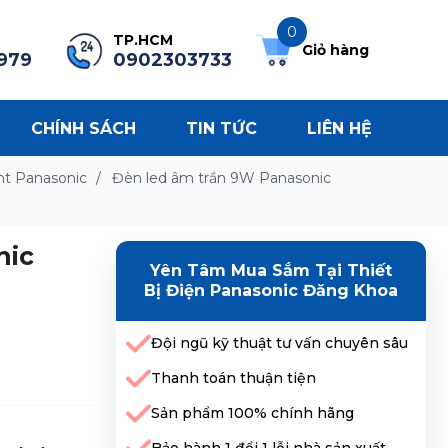
0
TP.HCM
Giỏ hàng
979
0902303733
CHÍNH SÁCH
TIN TỨC
LIÊN HỆ
ht Panasonic
/
Đèn led âm trần 9W Panasonic
nic
Yên Tâm Mua Sắm Tại Thiết
Bị Điện Panasonic Đăng Khoa
Đội ngũ kỹ thuật tư vấn chuyên sâu
Thanh toán thuận tiện
Sản phẩm 100% chính hãng