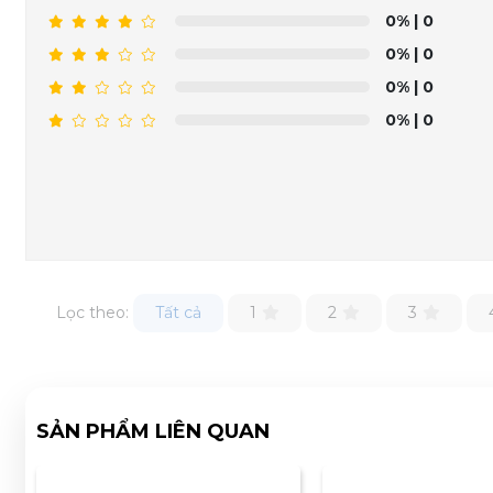
0%
| 0
0%
| 0
0%
| 0
0%
| 0
Lọc theo:
Tất cả
1
2
3
SẢN PHẨM LIÊN QUAN