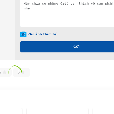
Gửi ảnh thực tế
GỬI
4
5