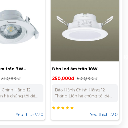
led âm trần 18W
Đèn LED âm trần 12W
sonic NNNC7596688
Panasonic NNP73478
,000đ
500,000đ
125,000đ
250,000đ
 Hành Chính Hãng 12
Bảo Hành Chính Hãng 12
húng tôi để
Tháng Liên hệ chúng tôi để
n báo giá tốt nhất cho dự
nhận báo giá tốt nhất cho dự
án. Miền Bắc : 0989 310 979
 106 269 Miền Nam:
- 0973 106 269 Miền Nam:
Yêu thích
0
Yêu thích
2 303 733 – 0945 332
0902 303 733 – 0945 332
0
980