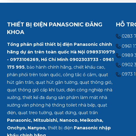
THIẾT BỊ ĐIỆN PANASONIC ĐĂNG
HỖ TR
KHOA
0283 
Tổng phân phối thiết bị điện Panasonic chính
0961 1
hãng dự án trên toàn quốc Hà Nội 0989310979
0989 3
- 0973106269, Hồ Chí Minh
0902303733 - 0961
0902 3
175 995
, bảo hành chính hãng, chiết khấu cao,
0973 1
phân phối trên toàn quốc, công tắc ổ cắm, quạt
hút gắn trần, quạt hút gắn tường, quạt thông gió,
quạt thông gió cấp khí tươi, điện công nghiệp nhà
xưởng, thiết kế đa dạng sản phẩm làm mát nhà
xưởng văn phòng hệ thống toilet nhà bếp, quạt
điện, quạt treo tường, quạt đứng, quạt trần
Panasonic, Mitsubishi, Nanoco, Meikosha,
Onchyo, Nanyoo,
thiết bị điện
Panasonic nhập
khẩu chính hãng
, .