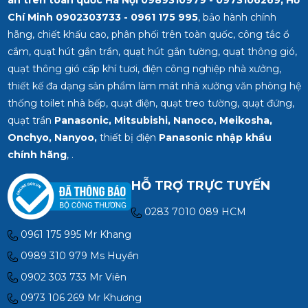
Chí Minh
0902303733 - 0961 175 995
, bảo hành chính
hãng, chiết khấu cao, phân phối trên toàn quốc, công tắc ổ
cắm, quạt hút gắn trần, quạt hút gắn tường, quạt thông gió,
quạt thông gió cấp khí tươi, điện công nghiệp nhà xưởng,
thiết kế đa dạng sản phẩm làm mát nhà xưởng văn phòng hệ
thống toilet nhà bếp, quạt điện, quạt treo tường, quạt đứng,
quạt trần
Panasonic, Mitsubishi, Nanoco, Meikosha,
Onchyo, Nanyoo,
thiết bị điện
Panasonic nhập khẩu
chính hãng
, .
HỖ TRỢ TRỰC TUYẾN
0283 7010 089 HCM
0961 175 995 Mr Khang
0989 310 979 Ms Huyền
0902 303 733 Mr Viên
0973 106 269 Mr Khương