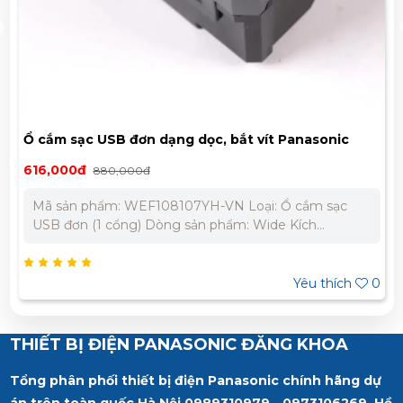
Ổ cắm sạc USB đơn dạng dọc, bắt vít Panasonic
WEF108107YH-VN
616,000đ
880,000đ
Mã sản phẩm: WEF108107YH-VN Loại: Ổ cắm sạc
USB đơn (1 cổng) Dòng sản phẩm: Wide Kích
thước: Type 128 Điện áp đầu vào (Input): AC 220V
Điện áp đầu ra (Output): 5V - 2.4A Nhiệt độ hoạt
động: -10°C đến +40°C Liên hệ chúng tôi để nhận
Yêu thích
0
báo giá tốt nhất cho dự án. Miền Bắc : 0989 310
979 – 0973 106 269 Miền Nam: 0902 303 733 – 0945
332 980
THIẾT BỊ ĐIỆN PANASONIC ĐĂNG KHOA
Tổng phân phối thiết bị điện Panasonic chính hãng dự
án trên toàn quốc Hà Nội 0989310979 - 0973106269, Hồ