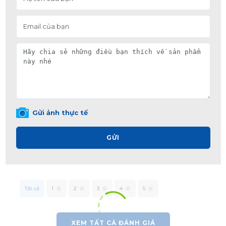
Gửi ảnh thực tế
GỬI
Tất cả
1
2
3
4
5
XEM TẤT CẢ ĐÁNH GIÁ