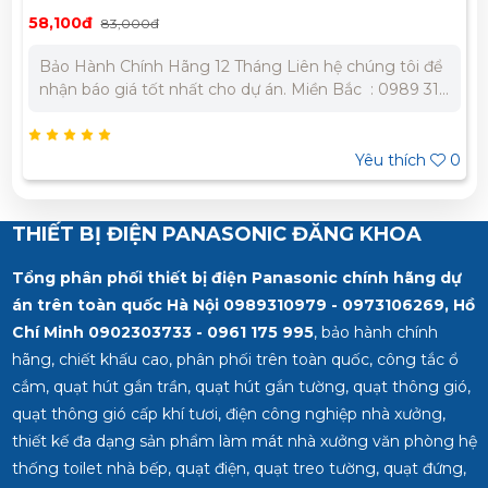
58,100đ
83,000đ
Bảo Hành Chính Hãng 12 Tháng Liên hệ chúng tôi để
nhận báo giá tốt nhất cho dự án. Miền Bắc : 0989 310
979 – 0973 106 269 Miền Nam: 0902 303 733 – 0945
332 980
Yêu thích
0
THIẾT BỊ ĐIỆN PANASONIC ĐĂNG KHOA
Tổng phân phối thiết bị điện Panasonic chính hãng dự
án trên toàn quốc Hà Nội 0989310979 - 0973106269, Hồ
Chí Minh
0902303733 - 0961 175 995
, bảo hành chính
hãng, chiết khấu cao, phân phối trên toàn quốc, công tắc ổ
cắm, quạt hút gắn trần, quạt hút gắn tường, quạt thông gió,
quạt thông gió cấp khí tươi, điện công nghiệp nhà xưởng,
thiết kế đa dạng sản phẩm làm mát nhà xưởng văn phòng hệ
thống toilet nhà bếp, quạt điện, quạt treo tường, quạt đứng,