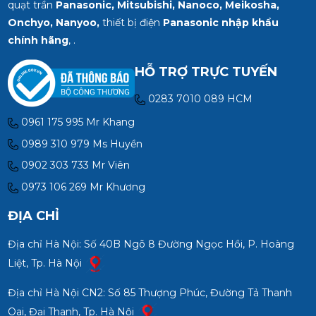
quạt trần
Panasonic, Mitsubishi, Nanoco, Meikosha,
Onchyo, Nanyoo,
thiết bị điện
Panasonic nhập khẩu
chính hãng
, .
HỖ TRỢ TRỰC TUYẾN
0283 7010 089 HCM
0961 175 995 Mr Khang
0989 310 979 Ms Huyền
0902 303 733 Mr Viên
0973 106 269 Mr Khương
ĐỊA CHỈ
Địa chỉ Hà Nội: Số 40B Ngõ 8 Đường Ngọc Hồi, P. Hoàng
Liệt, Tp. Hà Nội
Địa chỉ Hà Nội CN2: Số 85 Thượng Phúc, Đường Tả Thanh
Oai, Đại Thanh, Tp. Hà Nội