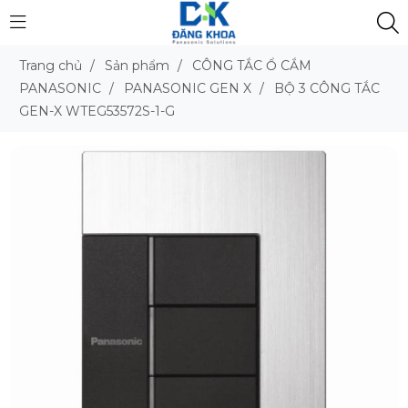
Trang chủ
/
Sản phẩm
/
CÔNG TẮC Ổ CẮM
PANASONIC
/
PANASONIC GEN X
/
BỘ 3 CÔNG TẮC
GEN-X WTEG53572S-1-G