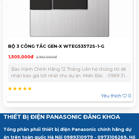
BỘ 3 CÔNG TẮC GEN-X WTEG53572S-1-G
1,505,000đ
2,150,000đ
Bảo Hành Chính Hãng 12 Tháng Liên hệ chúng tôi để
nhận báo giá tốt nhất cho dự án. Miền Bắc : 0989 310
979 – 0973 106 269 Miền Nam: 0902 303 733 – 0945
332 980
Yêu thích
0
THIẾT BỊ ĐIỆN PANASONIC ĐĂNG KHOA
Tổng phân phối thiết bị điện Panasonic chính hãng dự
án trên toàn quốc Hà Nội 0989310979 - 0973106269, Hồ