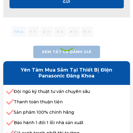
GỬI
Tất cả
1
2
3
4
5
XEM TẤT CẢ ĐÁNH GIÁ
Yên Tâm Mua Sắm Tại Thiết Bị Điện
Panasonic Đăng Khoa
Đội ngũ kỹ thuật tư vấn chuyên sâu
Thanh toán thuận tiện
Sản phẩm 100% chính hãng
Bảo hành 1 đổi 1 lỗi nhà sản xuất
Giá cạnh tranh nhất thị trường