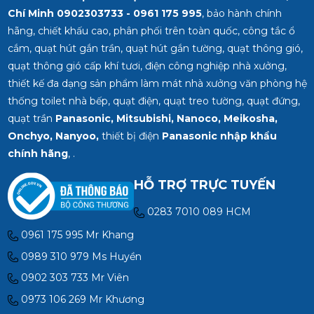
Chí Minh
0902303733 - 0961 175 995
, bảo hành chính
hãng, chiết khấu cao, phân phối trên toàn quốc, công tắc ổ
cắm, quạt hút gắn trần, quạt hút gắn tường, quạt thông gió,
quạt thông gió cấp khí tươi, điện công nghiệp nhà xưởng,
thiết kế đa dạng sản phẩm làm mát nhà xưởng văn phòng hệ
thống toilet nhà bếp, quạt điện, quạt treo tường, quạt đứng,
quạt trần
Panasonic, Mitsubishi, Nanoco, Meikosha,
Onchyo, Nanyoo,
thiết bị điện
Panasonic nhập khẩu
chính hãng
, .
HỖ TRỢ TRỰC TUYẾN
0283 7010 089 HCM
0961 175 995 Mr Khang
0989 310 979 Ms Huyền
0902 303 733 Mr Viên
0973 106 269 Mr Khương