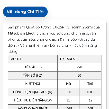
Nội dung Chi Tiết
Sản phẩm Quạt ốp tường EX-25RH5T (cánh 25cm) của
Mitsubishi Electric thích hợp sử dụng cho nhà ở, văn
phòng, cửa hiệu, phòng khách & nhà bếp với các ưu
điểm: - Vận hành êm ái - Dễ lau chùi - Tiết kiệm năng
lượng
MODEL
EX-25RH5T
ĐIỆN ÁP (V)
220
TẦN SỐ (HZ)
50
HÚT/THỔI
Hút
Thổi
DÒNG ĐIỆN ĐỊNH MỨC(A)
0.11
0.08
TIÊU THỤ ĐIỆN NĂNG(W)
25
19
VÒNG QUAY/ PHÚT
1085
945