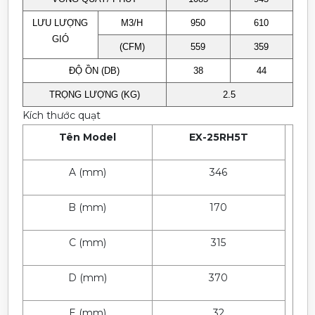
LƯU LƯỢNG
M3/H
950
610
GIÓ
(CFM)
559
359
ĐỘ ỒN (DB)
38
44
TRỌNG LƯỢNG (KG)
2.5
Kích thước quạt
Tên Model
EX-25RH5T
A (mm)
346
B (mm)
170
C (mm)
315
D (mm)
370
E (mm)
32