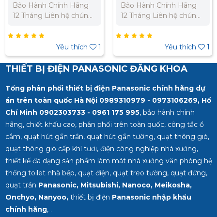
Bảo Hành Chính Hãng
Bảo Hành Chính Hãng
12 Tháng Liên hệ chúng
12 Tháng Liên hệ chúng
tôi để nhận báo giá tốt
tôi để nhận báo giá tốt
nhất cho dự án. Miền
nhất cho dự án. Miền
Bắc : 0989 310 979 -
Bắc : 0989 310 979 -
Yêu thích
1
Yêu thích
1
0973 106 269 Miền Nam:
0973 106 269 Miền Nam:
0902 303 733 – 0945
0902 303 733 – 0945
THIẾT BỊ ĐIỆN PANASONIC ĐĂNG KHOA
332 980
332 980
Tổng phân phối thiết bị điện Panasonic chính hãng dự
án trên toàn quốc Hà Nội 0989310979 - 0973106269, Hồ
Chí Minh
0902303733 - 0961 175 995
, bảo hành chính
hãng, chiết khấu cao, phân phối trên toàn quốc, công tắc ổ
cắm, quạt hút gắn trần, quạt hút gắn tường, quạt thông gió,
quạt thông gió cấp khí tươi, điện công nghiệp nhà xưởng,
thiết kế đa dạng sản phẩm làm mát nhà xưởng văn phòng hệ
thống toilet nhà bếp, quạt điện, quạt treo tường, quạt đứng,
quạt trần
Panasonic, Mitsubishi, Nanoco, Meikosha,
Onchyo, Nanyoo,
thiết bị điện
Panasonic nhập khẩu
chính hãng
, .