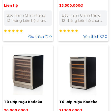
KA143T
KA110WR
Liên hệ
35,500,000đ
Bảo Hành Chính Hãng
Bảo Hành Chính Hãng
12 Tháng Liên hệ chúng
12 Tháng Liên hệ chúng
tôi để nhận báo giá tốt
tôi để nhận báo giá tốt
nhất cho dự án. Miền
nhất cho dự án. Miền
Bắc : 0989 310 979 -
Bắc : 0989 310 979 -
Yêu thích
0
Yêu thích
0
0973 106 269 Miền Nam:
0973 106 269 Miền Nam:
0902 303 733 – 0945
0902 303 733 – 0945
332 980
332 980
Tủ ướp rượu Kadeka
Tủ ướp rượu Kadeka
KA45WR
KA39WR
26,000,000đ
21,300,000đ