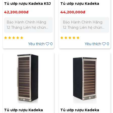
Tủ ướp rượu Kadeka KSJ
Tủ ướp rượu Kadeka
168EW
KA165T
42,200,000đ
44,200,000đ
Bảo Hành Chính Hãng
Bảo Hành Chính Hãng
12 Tháng Liên hệ chúng
12 Tháng Liên hệ chúng
tôi để nhận báo giá tốt
tôi để nhận báo giá tốt
nhất cho dự án. Miền
nhất cho dự án. Miền
Bắc : 0989 310 979 -
Bắc : 0989 310 979 -
Yêu thích
0
Yêu thích
0
0973 106 269 Miền Nam:
0973 106 269 Miền Nam:
0902 303 733 – 0945
0902 303 733 – 0945
332 980
332 980
Tủ ướp rượu Kadeka
Tủ ướp rượu Kadeka