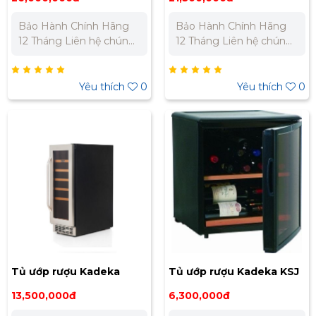
Bảo Hành Chính Hãng
Bảo Hành Chính Hãng
12 Tháng Liên hệ chúng
12 Tháng Liên hệ chúng
tôi để nhận báo giá tốt
tôi để nhận báo giá tốt
nhất cho dự án. Miền
nhất cho dự án. Miền
Bắc : 0989 310 979 -
Bắc : 0989 310 979 -
Yêu thích
0
Yêu thích
0
0973 106 269 Miền Nam:
0973 106 269 Miền Nam:
0902 303 733 – 0945
0902 303 733 – 0945
332 980
332 980
Tủ ướp rượu Kadeka
Tủ ướp rượu Kadeka KSJ
KA24EW
115EW
13,500,000đ
6,300,000đ