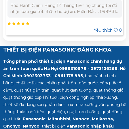
Bảo Hành Chính Hãng 12 Tháng Liên hệ chúng tôi để
nhận báo giá tốt nhất cho dự án. Miền Bắc : 0989 310
979 - 0973 106 269 Miền Nam: 0902 303 733 – 0945
332 980
Yêu thích
0
THIẾT BỊ ĐIỆN PANASONIC ĐĂNG KHOA
Tổng phân phối thiết bị điện Panasonic chính hãng dự
án trên toàn quốc Hà Nội 0989310979 - 0973106269, Hồ
Chí Minh
0902303733 - 0961 175 995
, bảo hành chính
hãng, chiết khấu cao, phân phối trên toàn quốc, công tắc ổ
cắm, quạt hút gắn trần, quạt hút gắn tường, quạt thông gió,
quạt thông gió cấp khí tươi, điện công nghiệp nhà xưởng,
thiết kế đa dạng sản phẩm làm mát nhà xưởng văn phòng hệ
thống toilet nhà bếp, quạt điện, quạt treo tường, quạt đứng,
quạt trần
Panasonic, Mitsubishi, Nanoco, Meikosha,
Onchyo, Nanyoo,
thiết bị điện
Panasonic nhập khẩu