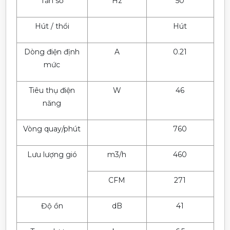
Tần số
Hz
50
Hút / thổi
Hút
Dòng điện định
A
0.21
mức
Tiêu thụ điện
W
46
năng
Vòng quay/phút
760
Lưu lượng gió
m3/h
460
CFM
271
Độ ồn
dB
41