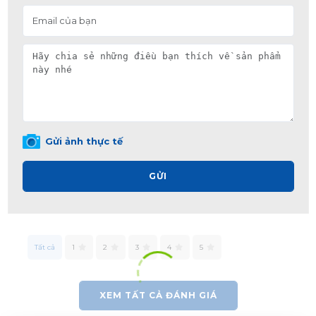
Gửi ảnh thực tế
GỬI
Tất cả
1
2
3
4
5
XEM TẤT CẢ ĐÁNH GIÁ