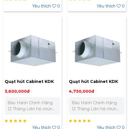
Bắc : 0989 310 979 -
Bắc : 0989 310 979 -
Yêu thích
0
Yêu thích
0
0973 106 269 Miền Nam:
0973 106 269 Miền Nam:
0902 303 733 – 0945
0902 303 733 – 0945
332 980
332 980
Quạt hút Cabinet KDK
Quạt hút Cabinet KDK
12NSB
15NSB
3,600,000đ
4,750,000đ
Bảo Hành Chính Hãng
Bảo Hành Chính Hãng
12 Tháng Liên hệ chúng
12 Tháng Liên hệ chúng
tôi để nhận báo giá tốt
tôi để nhận báo giá tốt
nhất cho dự án. Miền
nhất cho dự án. Miền
Bắc : 0989 310 979 -
Bắc : 0989 310 979 -
Yêu thích
0
Yêu thích
0