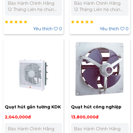
Bảo Hành Chính Hãng
Bảo Hành Chính Hãng
12 Tháng Liên hệ chúng
12 Tháng Liên hệ chúng
tôi để nhận báo giá tốt
tôi để nhận báo giá tốt
nhất cho dự án. Miền
nhất cho dự án. Miền
Bắc : 0989 310 979 -
Bắc : 0989 310 979 -
Yêu thích
0
Yêu thích
0
0973 106 269 Miền Nam:
0973 106 269 Miền Nam:
0902 303 733 – 0945
0902 303 733 – 0945
332 980
332 980
Quạt hút gắn tường KDK
Quạt hút công nghiệp
30ALF
KDK 50AEQ2
2,040,000đ
13,800,000đ
Bảo Hành Chính Hãng
Bảo Hành Chính Hãng