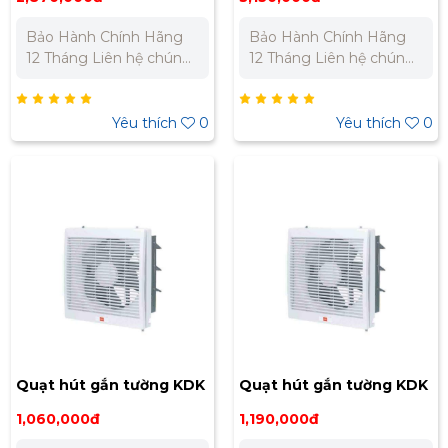
Bảo Hành Chính Hãng
Bảo Hành Chính Hãng
12 Tháng Liên hệ chúng
12 Tháng Liên hệ chúng
tôi để nhận báo giá tốt
tôi để nhận báo giá tốt
nhất cho dự án. Miền
nhất cho dự án. Miền
Bắc : 0989 310 979 -
Bắc : 0989 310 979 -
Yêu thích
0
Yêu thích
0
0973 106 269 Miền Nam:
0973 106 269 Miền Nam:
0902 303 733 – 0945
0902 303 733 – 0945
332 980
332 980
Quạt hút gắn tường KDK
Quạt hút gắn tường KDK
20ALH
25ALH
1,060,000đ
1,190,000đ