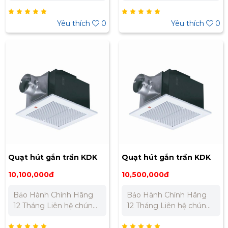
tôi để nhận báo giá tốt
tôi để nhận báo giá tốt
nhất cho dự án. Miền
nhất cho dự án. Miền
Bắc : 0989 310 979 -
Bắc : 0989 310 979 -
Yêu thích
0
Yêu thích
0
0973 106 269 Miền Nam:
0973 106 269 Miền Nam:
0902 303 733 – 0945
0902 303 733 – 0945
332 980
332 980
Quạt hút gắn trần KDK
Quạt hút gắn trần KDK
38CDG
38CHG
10,100,000đ
10,500,000đ
Bảo Hành Chính Hãng
Bảo Hành Chính Hãng
12 Tháng Liên hệ chúng
12 Tháng Liên hệ chúng
tôi để nhận báo giá tốt
tôi để nhận báo giá tốt
nhất cho dự án. Miền
nhất cho dự án. Miền