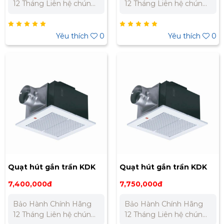
12 Tháng Liên hệ chúng
12 Tháng Liên hệ chúng
tôi để nhận báo giá tốt
tôi để nhận báo giá tốt
nhất cho dự án. Miền
nhất cho dự án. Miền
Bắc : 0989 310 979 -
Bắc : 0989 310 979 -
Yêu thích
0
Yêu thích
0
0973 106 269 Miền Nam:
0973 106 269 Miền Nam:
0902 303 733 – 0945
0902 303 733 – 0945
332 980
332 980
Quạt hút gắn trần KDK
Quạt hút gắn trần KDK
32CDH
32CHH
7,400,000đ
7,750,000đ
Bảo Hành Chính Hãng
Bảo Hành Chính Hãng
12 Tháng Liên hệ chúng
12 Tháng Liên hệ chúng