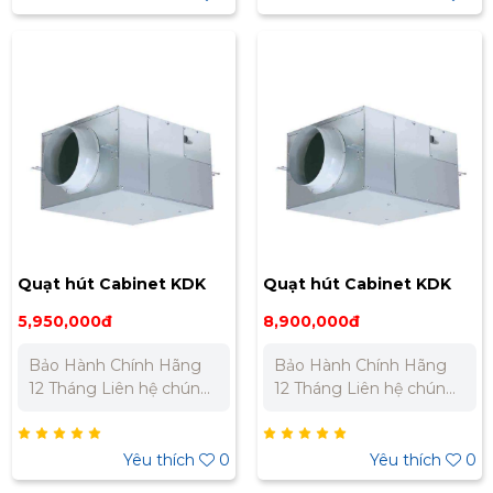
0973 106 269 Miền Nam:
0973 106 269 Miền Nam:
0902 303 733 – 0945
0902 303 733 – 0945
332 980
332 980
Quạt hút Cabinet KDK
Quạt hút Cabinet KDK
18NSB
20NSB
5,950,000đ
8,900,000đ
Bảo Hành Chính Hãng
Bảo Hành Chính Hãng
12 Tháng Liên hệ chúng
12 Tháng Liên hệ chúng
tôi để nhận báo giá tốt
tôi để nhận báo giá tốt
nhất cho dự án. Miền
nhất cho dự án. Miền
Bắc : 0989 310 979 -
Bắc : 0989 310 979 -
Yêu thích
0
Yêu thích
0
0973 106 269 Miền Nam:
0973 106 269 Miền Nam: