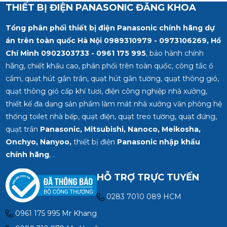
0902 303 733 – 0945
0902 303 733 – 0945
THIẾT BỊ ĐIỆN PANASONIC ĐĂNG KHOA
332 980
332 980
Tổng phân phối thiết bị điện Panasonic chính hãng dự
án trên toàn quốc Hà Nội 0989310979 - 0973106269, Hồ
Chí Minh
0902303733 - 0961 175 995
, bảo hành chính
hãng, chiết khấu cao, phân phối trên toàn quốc, công tắc ổ
cắm, quạt hút gắn trần, quạt hút gắn tường, quạt thông gió,
quạt thông gió cấp khí tươi, điện công nghiệp nhà xưởng,
thiết kế đa dạng sản phẩm làm mát nhà xưởng văn phòng hệ
thống toilet nhà bếp, quạt điện, quạt treo tường, quạt đứng,
quạt trần
Panasonic, Mitsubishi, Nanoco, Meikosha,
Onchyo, Nanyoo,
thiết bị điện
Panasonic nhập khẩu
chính hãng
, .
HỖ TRỢ TRỰC TUYẾN
0283 7010 089 HCM
0961 175 995 Mr Khang