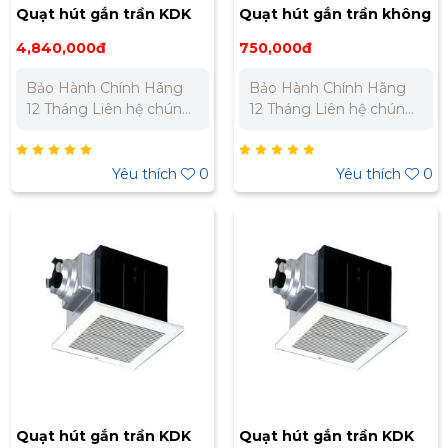
Quạt hút gắn trần KDK
Quạt hút gắn trần không
27CHH
ống dẫn KDK 20CQT1
4,840,000đ
750,000đ
Bảo Hành Chính Hãng
Bảo Hành Chính Hãng
12 Tháng Liên hệ chúng
12 Tháng Liên hệ chúng
tôi để nhận báo giá tốt
tôi để nhận báo giá tốt
nhất cho dự án. Miền
nhất cho dự án. Miền
Bắc : 0989 310 979 -
Bắc : 0989 310 979 -
Yêu thích
0
Yêu thích
0
0973 106 269 Miền Nam:
0973 106 269 Miền Nam:
0902 303 733 – 0945
0902 303 733 – 0945
332 980
332 980
Quạt hút gắn trần KDK
Quạt hút gắn trần KDK