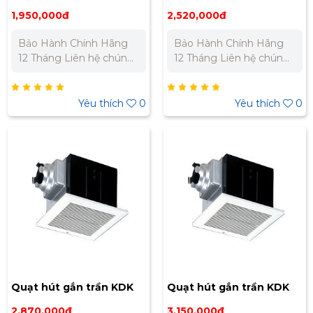
17CUG
24CUG
1,950,000đ
2,520,000đ
Bảo Hành Chính Hãng
Bảo Hành Chính Hãng
12 Tháng Liên hệ chúng
12 Tháng Liên hệ chúng
tôi để nhận báo giá tốt
tôi để nhận báo giá tốt
nhất cho dự án. Miền
nhất cho dự án. Miền
Bắc : 0989 310 979 -
Bắc : 0989 310 979 -
Yêu thích
0
Yêu thích
0
0973 106 269 Miền Nam:
0973 106 269 Miền Nam:
0902 303 733 – 0945
0902 303 733 – 0945
332 980
332 980
Quạt hút gắn trần KDK
Quạt hút gắn trần KDK
24CDG
24CHG
2,870,000đ
3,150,000đ