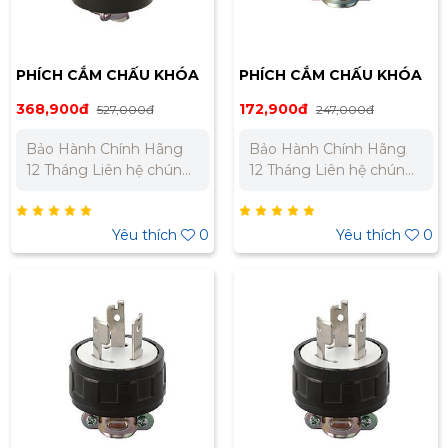
PHÍCH CẮM CHẤU KHÓA
PHÍCH CẮM CHẤU KHÓA
LOCKING MEIKOSHA
LOCKING MEIKOSHA
368,900đ
172,900đ
527,000đ
247,000đ
MH2587
MH2576
Bảo Hành Chính Hãng
Bảo Hành Chính Hãng
12 Tháng Liên hệ chúng
12 Tháng Liên hệ chúng
tôi để nhận báo giá tốt
tôi để nhận báo giá tốt
nhất cho dự án. Miền
nhất cho dự án. Miền
Bắc : 0989 310 979 –
Bắc : 0989 310 979 –
Yêu thích
0
Yêu thích
0
0973 106 269 Miền Nam:
0973 106 269 Miền Nam:
0902 303 733 – 0945
0902 303 733 – 0945
332 980
332 980