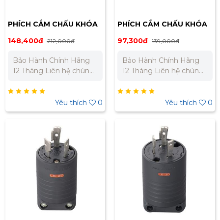
PHÍCH CẮM CHẤU KHÓA
PHÍCH CẮM CHẤU KHÓA
LOCKING MEIKOSHA
LOCKING MEIKOSHA
148,400đ
97,300đ
212,000đ
139,000đ
MH2575
MH2572
Bảo Hành Chính Hãng
Bảo Hành Chính Hãng
12 Tháng Liên hệ chúng
12 Tháng Liên hệ chúng
tôi để nhận báo giá tốt
tôi để nhận báo giá tốt
nhất cho dự án. Miền
nhất cho dự án. Miền
Bắc : 0989 310 979 –
Bắc : 0989 310 979 –
Yêu thích
0
Yêu thích
0
0973 106 269 Miền Nam:
0973 106 269 Miền Nam:
0902 303 733 – 0945
0902 303 733 – 0945
332 980
332 980