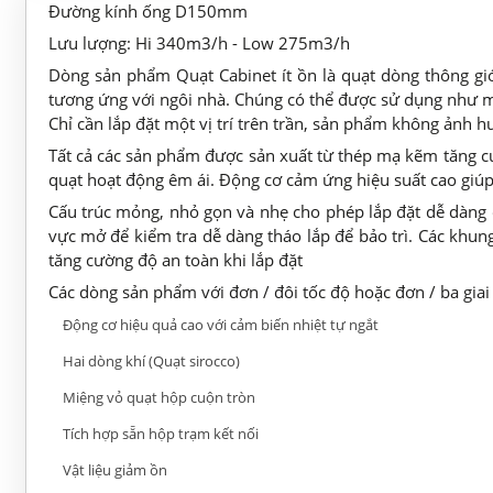
Đường kính ống D150mm
Lưu lượng: Hi 340m3/h - Low 275m3/h
Dòng sản phẩm Quạt Cabinet ít ồn là quạt dòng thông gió
tương ứng với ngôi nhà. Chúng có thể được sử dụng như m
Chỉ cần lắp đặt một vị trí trên trần, sản phẩm không ảnh h
Tất cả các sản phẩm được sản xuất từ thép mạ kẽm tăng cườ
quạt hoạt động êm ái. Động cơ cảm ứng hiệu suất cao giúp g
Cấu trúc mỏng, nhỏ gọn và nhẹ cho phép lắp đặt dễ dàng 
vực mở để kiểm tra dễ dàng tháo lắp để bảo trì. Các khung 
tăng cường độ an toàn khi lắp đặt
Các dòng sản phẩm với đơn / đôi tốc độ hoặc đơn / ba gia
Động cơ hiệu quả cao với cảm biến nhiệt tự ngắt
Hai dòng khí (Quạt sirocco)
Miệng vỏ quạt hộp cuộn tròn
Tích hợp sẵn hộp trạm kết nối
Vật liệu giảm ồn