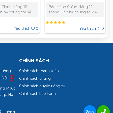
 Chính Hãng 12
Bảo Hành Chính Hãng 12
Tháng Liên hệ chúng tôi để
giá tốt nhất cho dự
nhận báo giá tốt nhất cho dự
án. Miền Bắc : 0989 310 979
 Miền Nam:
- 0973 106 269 Miền Nam:
Yêu thích
0
Yêu thích
0
 733 – 0945 332
0902 303 733 – 0945 332
980
CHÍNH SÁCH
 Đường
Chính sách thanh toán
à Nội
Chính sách chung
Chính sách quyền riêng tư
ợng Phúc,
Chính sách bảo hành
, Tp. Hà
3/7 Đường