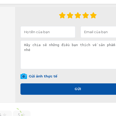
Gửi ảnh thực tế
GỬI
4
5