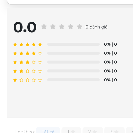
0.0
0 đánh giá
0%
| 0
0%
| 0
0%
| 0
0%
| 0
0%
| 0
Lọc theo:
Tất cả
1
2
3