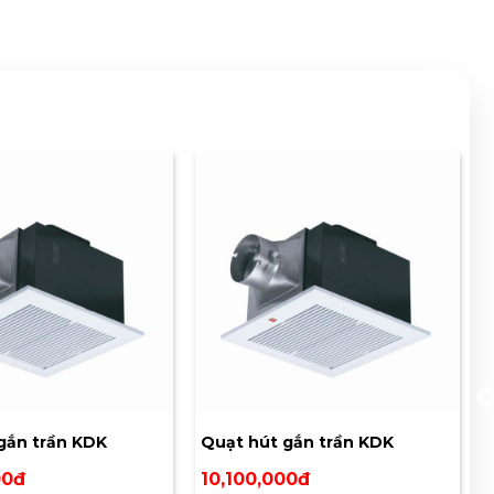
gắn trần KDK
Quạt hút gắn trần KDK
38CDG
00đ
10,100,000đ