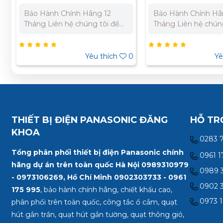
Bảo Hành Chính Hãng 12
Bảo Hành Chính Hã
Tháng Liên hệ chúng tôi để
Tháng Liên hệ chúng tôi để
nhận báo giá tốt nhất cho dự
nhận báo giá tốt nh
án. Miền Bắc : 0989 310 979
án. Miền Bắc : 0989 310 979
- 0973 106 269 Miền Nam:
- 0973 106 269 Miền Nam:
0
Yêu thích
0
Yê
0902 303 733 – 0945 332
0902 303 733 – 094
980
980
THIẾT BỊ ĐIỆN PANASONIC ĐĂNG
HỖ TR
KHOA
0283 
Tổng phân phối thiết bị điện Panasonic chính
0961 1
hãng dự án trên toàn quốc Hà Nội 0989310979
0989 3
- 0973106269, Hồ Chí Minh
0902303733 - 0961
0902 3
175 995
, bảo hành chính hãng, chiết khấu cao,
0973 1
phân phối trên toàn quốc, công tắc ổ cắm, quạt
hút gắn trần, quạt hút gắn tường, quạt thông gió,