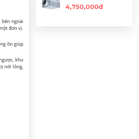
4,750,000đ
à bên ngoài
một đơn vị.
ếng ồn giúp
 ngược, khu
ị nới lỏng,