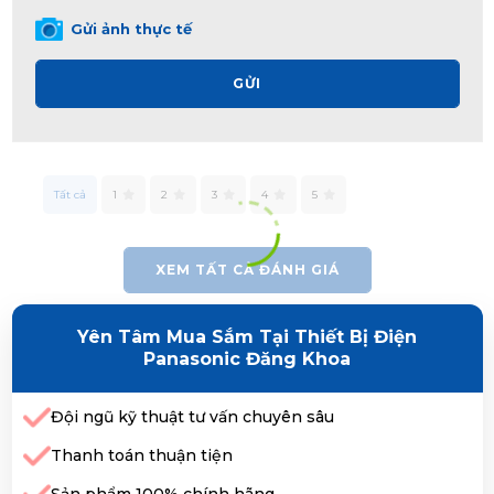
Gửi ảnh thực tế
GỬI
Tất cả
1
2
3
4
5
XEM TẤT CẢ ĐÁNH GIÁ
Yên Tâm Mua Sắm Tại Thiết Bị Điện
Panasonic Đăng Khoa
Đội ngũ kỹ thuật tư vấn chuyên sâu
Thanh toán thuận tiện
Sản phẩm 100% chính hãng