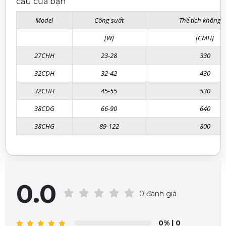
cầu của bạn
Model
Công suất
Thể tích không k
[W]
[CMH]
27CHH
23-28
330
32CDH
32-42
430
32CHH
45-55
530
38CDG
66-90
640
38CHG
89-122
800
0.0
0 đánh giá
0%
| 0