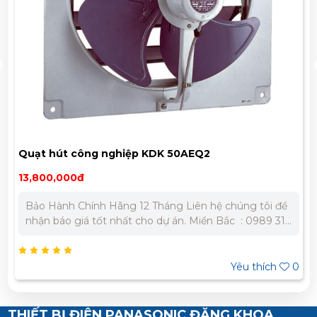
Quạt hút công nghiệp KDK 50AEQ2
13,800,000đ
Bảo Hành Chính Hãng 12 Tháng Liên hệ chúng tôi để
nhận báo giá tốt nhất cho dự án. Miền Bắc : 0989 310
979 - 0973 106 269 Miền Nam: 0902 303 733 – 0945
332 980
Yêu thích
0
THIẾT BỊ ĐIỆN PANASONIC ĐĂNG KHOA